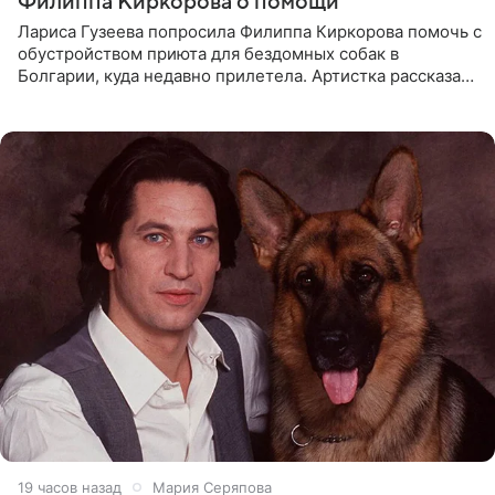
Филиппа Киркорова о помощи
Лариса Гузеева попросила Филиппа Киркорова помочь с
обустройством приюта для бездомных собак в
Болгарии, куда недавно прилетела. Артистка рассказала
о местных волонтерах, которые временно забирают
животных к
19 часов назад
Мария Серяпова