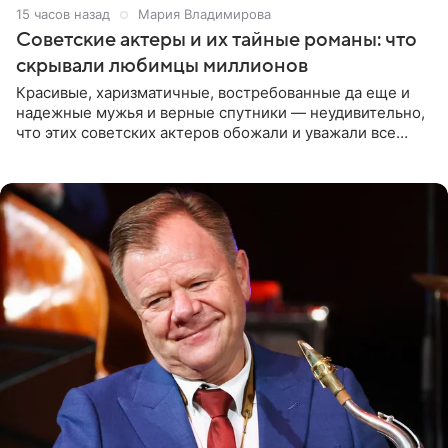
15 часов назад
Мария Владимирова
Советские актеры и их тайные романы: что
скрывали любимцы миллионов
Красивые, харизматичные, востребованные да еще и
надежные мужья и верные спутники — неудивительно,
что этих советских актеров обожали и уважали все
женщины большой страны, и наверняка не раз ставили
их в