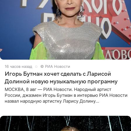
16 часов назад
© РИА Новости
Игорь Бутман хочет сделать с Ларисой
Долиной новую музыкальную программу
МОСКВА, 8 авг — РИА Новости. Народный артист
России, джазмен Игорь Бутман в интервью РИА Новости
назвал народную артистку Ларису Долину
великолепной певицей и рассказал о желании сделать с
ней новую совместную