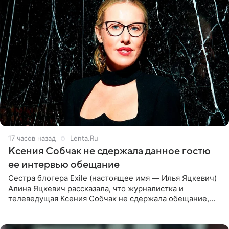
17 часов назад
Lenta.Ru
Ксения Собчак не сдержала данное гостю
ее интервью обещание
Сестра блогера Exile (настоящее имя — Илья Яцкевич)
Алина Яцкевич рассказала, что журналистка и
телеведущая Ксения Собчак не сдержала обещание,
которое дала ему во время интервью с ним. Об этом она
заявила в