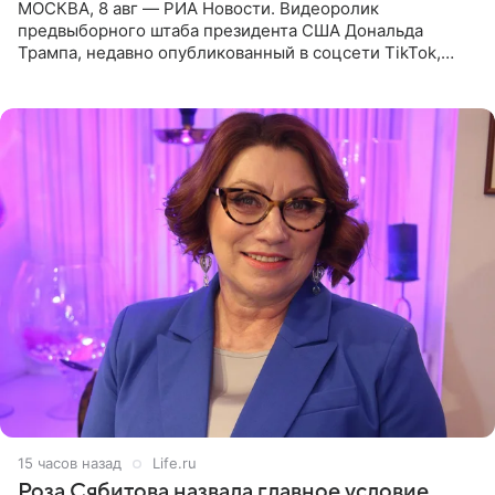
МОСКВА, 8 авг — РИА Новости. Видеоролик
предвыборного штаба президента США Дональда
Трампа, недавно опубликованный в соцсети TikTok,
остался без звуковой дорожки в виде песни August
(«Август») американской
15 часов назад
Life.ru
Роза Сябитова назвала главное условие