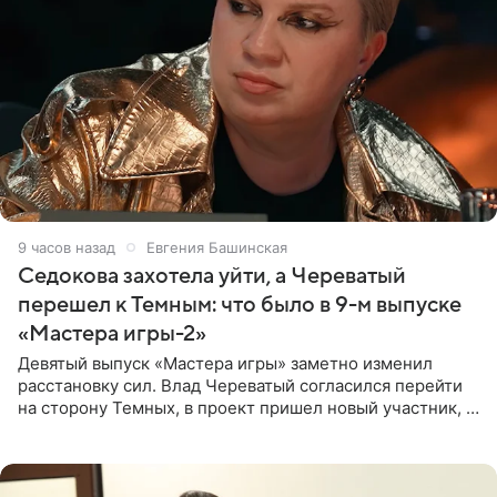
9 часов назад
Евгения Башинская
Седокова захотела уйти, а Череватый
перешел к Темным: что было в 9-м выпуске
«Мастера игры-2»
Девятый выпуск «Мастера игры» заметно изменил
расстановку сил. Влад Череватый согласился перейти
на сторону Темных, в проект пришел новый участник, а
Курбан Омаров и Анна Седокова оказались под таким
давлением.