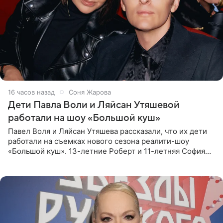
16 часов назад
Соня Жарова
Дети Павла Воли и Ляйсан Утяшевой
работали на шоу «Большой куш»
Павел Воля и Ляйсан Утяшева рассказали, что их дети
работали на съемках нового сезона реалити-шоу
«Большой куш». 13-летние Роберт и 11-летняя София
отправились вместе с родителями в Таиланд и успели
поработать