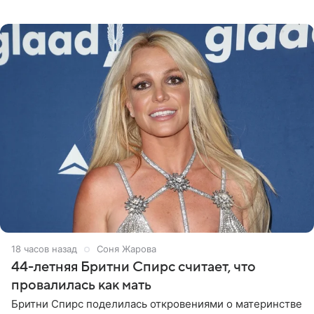
«Интервидение» могла бы представить молодая певица
Варвара Убель, так
18 часов назад
Соня Жарова
44-летняя Бритни Спирс считает, что
провалилась как мать
Бритни Спирс поделилась откровениями о материнстве