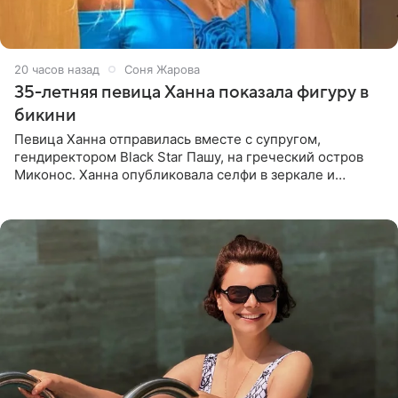
20 часов назад
Соня Жарова
35-летняя певица Ханна показала фигуру в
бикини
Певица Ханна отправилась вместе с супругом,
гендиректором Black Star Пашу, на греческий остров
Миконос. Ханна опубликовала селфи в зеркале и
призналась, что сейчас особенно довольна собой. По
словам певицы, она