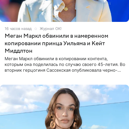
16 часов назад
Журнал OK!
Меган Маркл обвинили в намеренном
копировании принца Уильяма и Кейт
Миддлтон
Меган Маркл обвинили в копировании контента,
которым она поделилась по случаю своего 45-летия. Во
вторник герцогиня Сассекская опубликовала черно-
белую фотографию, на которой она прыгает в бассейн с
воздушными