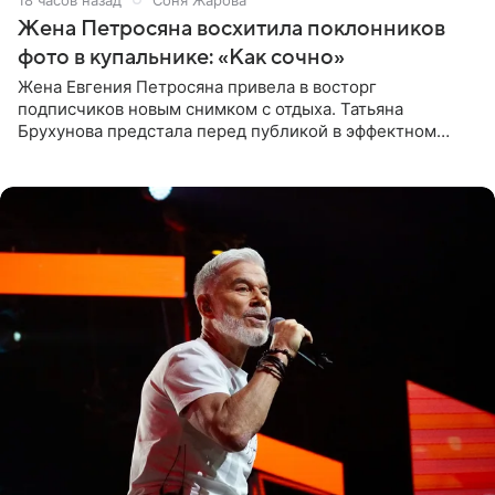
Жена Петросяна восхитила поклонников
фото в купальнике: «Как сочно»
Жена Евгения Петросяна привела в восторг
подписчиков новым снимком с отдыха. Татьяна
Брухунова предстала перед публикой в эффектном
черно-сиреневом монокини, позируя прямо в бассейне.
«Ох, как сочно», «Татьяна,