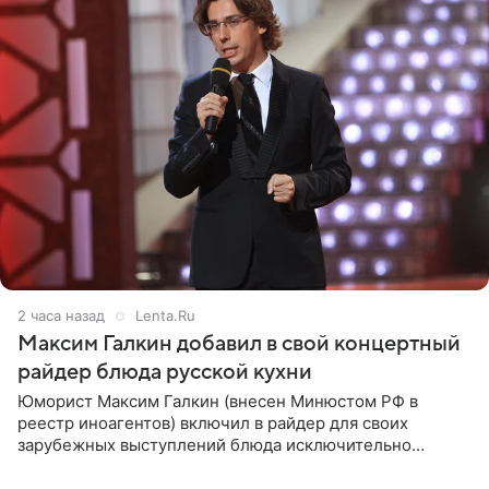
2 часа назад
Lenta.Ru
Максим Галкин добавил в свой концертный
райдер блюда русской кухни
Юморист Максим Галкин (внесен Минюстом РФ в
реестр иноагентов) включил в райдер для своих
зарубежных выступлений блюда исключительно
русской кухни. Об этом сообщает РИА Новости.
Согласно документу, в гримерную