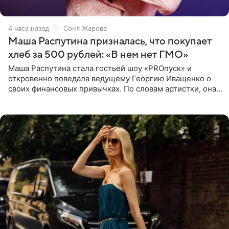
4 часа назад
Соня Жарова
Маша Распутина призналась, что покупает
хлеб за 500 рублей: «В нем нет ГМО»
Маша Распутина стала гостьей шоу «PROпуск» и
откровенно поведала ведущему Георгию Иващенко о
своих финансовых привычках. По словам артистки, она
давно перестала следить за тратами и может позволить
себе жить,