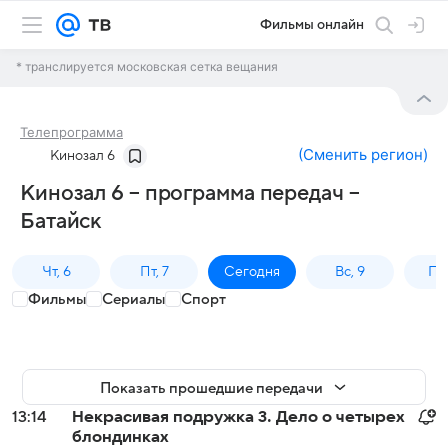
Фильмы онлайн
* транслируется московская сетка вещания
Телепрограмма
(
Сменить регион
)
Кинозал 6
Кинозал 6 – программа передач –
Батайск
Чт, 6
Пт, 7
Сегодня
Вс, 9
Пн,
Фильмы
Сериалы
Спорт
Показать прошедшие передачи
13:14
Некрасивая подружка 3. Дело о четырех
блондинках