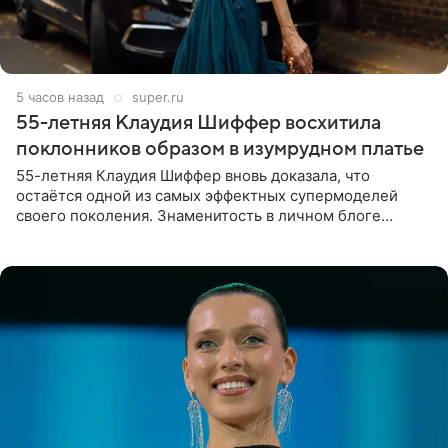
5 часов назад
super.ru
55-летняя Клаудия Шиффер восхитила
поклонников образом в изумрудном платье
55-летняя Клаудия Шиффер вновь доказала, что
остаётся одной из самых эффектных супермоделей
своего поколения. Знаменитость в личном блоге
поделилась фотографиями с недавней свадьбы, где
появилась в роли гостьи,