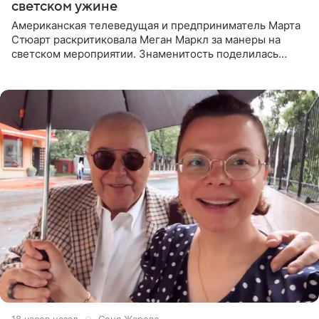
светском ужине
Американская телеведущая и предприниматель Марта
Стюарт раскритиковала Меган Маркл за манеры на
светском мероприятии. Знаменитость поделилась
деталями личной встречи с герцогиней Сассекской,
пишет PageSix. По
18 часов назад
Соня Жарова