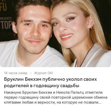
18 часов назад
Журнал OK!
Бруклин Бекхэм публично уколол своих
родителей в годовщину свадьбы
Накануне Бруклин Бекхэм и Никола Пельтц отметили
первую годовщину своей повторной церемонии обмена
клятвами любви и верности, на которую не позвали
никого из клана Бекхэм. По словам инсайдеров, пара