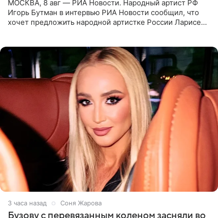
МОСКВА, 8 авг — РИА Новости. Народный артист РФ
Игорь Бутман в интервью РИА Новости сообщил, что
хочет предложить народной артистке России Ларисе
Долиной возглавить вокальное отделение в первом в
России
3 часа назад
Соня Жарова
Бузову с перевязанным коленом засняли во