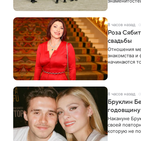
знаменитостей
несколько дне
8 часов назад
Роза Сябит
свадьбы
Отношения ме
знакомства и 
начинаются то
многого,
8 часов назад
Бруклин Бе
годовщину
Накануне Бру
своей повтор
которую не по
считает это