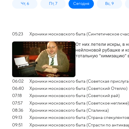
Чт, 6
Пт, 7
Сегодня
Вс, 9
05:23
Хроники московского быта (Синтетическое счас
От них летели искры, в 
нейлоновой рубашке и к
тотальную "химизацию" в
06:02
Хроники московского быта (Советская прислуга
06:40
Хроники московского быта (Советский Отелло)
07:18
Хроники московского быта (Советский рай)
07:57
Хроники московского быта (Советское неглиже)
08:36
Хроники московского быта (Сталинка)
09:13
Хроники московского быта (Страна спекулянтов
09:51
Хроники московского быта (Страсти по антиква