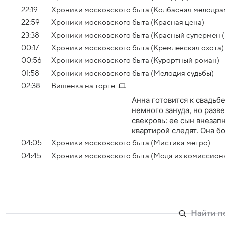
22:19
Хроники московского быта (Колбасная мелодра
22:59
Хроники московского быта (Красная цена)
23:38
Хроники московского быта (Красный супермен (
00:17
Хроники московского быта (Кремлевская охота)
00:56
Хроники московского быта (Курортный роман)
01:58
Хроники московского быта (Мелодия судьбы)
02:38
Вишенка на торте
Анна готовится к свадьб
немного зануда, но раз
свекровь: ее сын внезапн
квартирой следят. Она б
04:05
Хроники московского быта (Мистика метро)
04:45
Хроники московского быта (Мода из комиссион