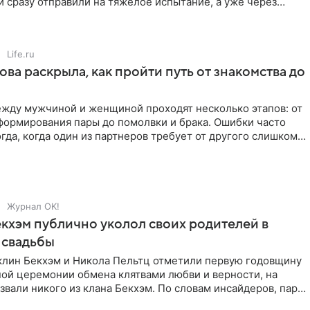
 сразу отправили на тяжелое испытание, а уже через
й в лагере
Life.ru
ова раскрыла, как пройти путь от знакомства до
жду мужчиной и женщиной проходят несколько этапов: от
формирования пары до помолвки и брака. Ошибки часто
гда, когда один из партнеров требует от другого слишком
Журнал OK!
кхэм публично уколол своих родителей в
 свадьбы
клин Бекхэм и Никола Пельтц отметили первую годовщину
ной церемонии обмена клятвами любви и верности, на
звали никого из клана Бекхэм. По словам инсайдеров, пара