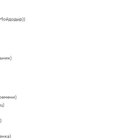
(Мойдодыр))
ьник)
ремени)
ц)
)
енка)