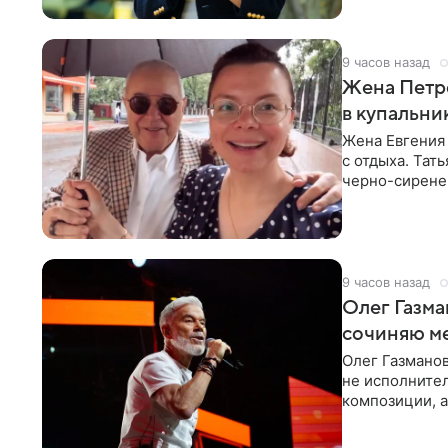
9 часов назад
Жена Петр
в купальни
Жена Евгения
с отдыха. Тат
черно-сиренев
«Татьяна,
9 часов назад
Олег Газма
сочиняю м
Олег Газманов
не исполнител
композиции, а
музыканта,