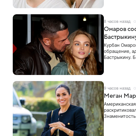
8 часов назад
Омаров соо
Бастрыкину
Курбан Омаро
обращение, а
Бастрыкину. 
в личном блог
9 часов назад
Меган Марк
Американская
раскритикова
Знаменитость
Сассекской, п