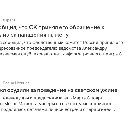
super.ru
бщил, что СК принял его обращение к
 из-за нападения на жену
в сообщил, что Следственный комитет России принял его
дресованное председателю ведомства Александру
Бизнесмен опубликовал ответ Информационного центра СК
е. В
Елена Нужная
л осудили за поведение на светском ужине
 телеведущая и предприниматель Марта Стюарт
ла Меган Маркл за манеры на светском мероприятии.
 поделилась деталями личной встречи с герцогиней
ишет PageSix. По