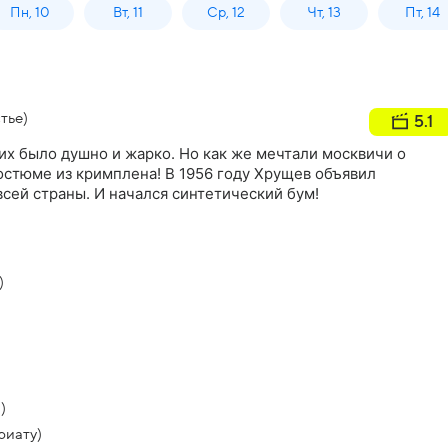
Пн, 10
Вт, 11
Ср, 12
Чт, 13
Пт, 14
тье)
5.1
них было душно и жарко. Но как же мечтали москвичи о
остюме из кримплена! В 1956 году Хрущев объявил
сей страны. И начался синтетический бум!
)
)
риату)