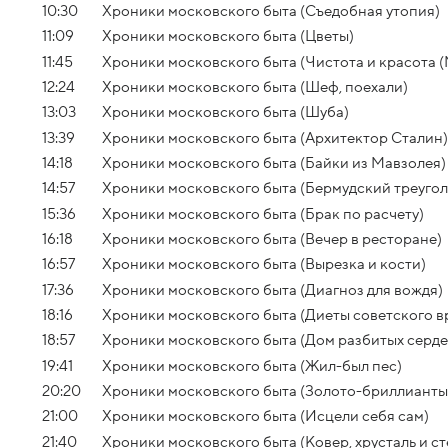
10:30
Хроники московского быта (Съедобная утопия)
11:09
Хроники московского быта (Цветы)
11:45
Хроники московского быта (Чистота и красота 
12:24
Хроники московского быта (Шеф, поехали)
13:03
Хроники московского быта (Шуба)
13:39
Хроники московского быта (Архитектор Сталин)
14:18
Хроники московского быта (Байки из Мавзолея)
14:57
Хроники московского быта (Бермудский треугол
15:36
Хроники московского быта (Брак по расчету)
16:18
Хроники московского быта (Вечер в ресторане)
16:57
Хроники московского быта (Вырезка и кости)
17:36
Хроники московского быта (Диагноз для вождя)
18:16
Хроники московского быта (Диеты советского в
18:57
Хроники московского быта (Дом разбитых серде
19:41
Хроники московского быта (Жил-был пес)
20:20
Хроники московского быта (Золото-бриллианты
21:00
Хроники московского быта (Исцели себя сам)
21:40
Хроники московского быта (Ковер, хрусталь и ст