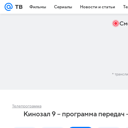
Фильмы
Сериалы
Новости и статьи
Те
См
* трансл
Телепрограмма
Кинозал 9 – программа передач 