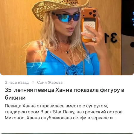
3 часа назад
Соня Жарова
35-летняя певица Ханна показала фигуру в
бикини
Певица Ханна отправилась вместе с супругом,
гендиректором Black Star Пашу, на греческий остров
Миконос. Ханна опубликовала селфи в зеркале и
призналась, что сейчас особенно довольна собой. По
словам певицы, она