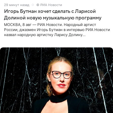
29 минут назад
© РИА Новости
Игорь Бутман хочет сделать с Ларисой
Долиной новую музыкальную программу
МОСКВА, 8 авг — РИА Новости. Народный артист
России, джазмен Игорь Бутман в интервью РИА Новости
назвал народную артистку Ларису Долину
великолепной певицей и рассказал о желании сделать с
ней новую совместную