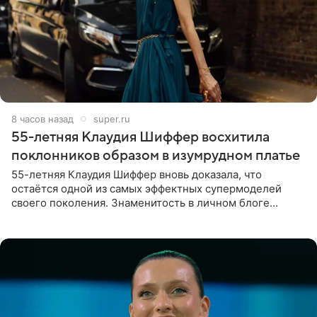
8 часов назад
super.ru
55-летняя Клаудия Шиффер восхитила
поклонников образом в изумрудном платье
55-летняя Клаудия Шиффер вновь доказала, что
остаётся одной из самых эффектных супермоделей
своего поколения. Знаменитость в личном блоге
поделилась фотографиями с недавней свадьбы, где
появилась в роли гостьи,