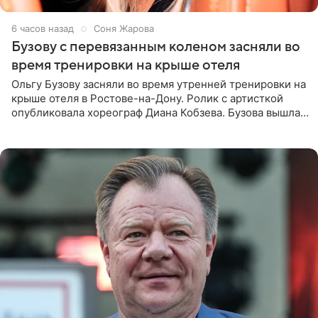
6 часов назад
Соня Жарова
Бузову с перевязанным коленом засняли во
время тренировки на крыше отеля
Ольгу Бузову засняли во время утренней тренировки на
крыше отеля в Ростове-на-Дону. Ролик с артисткой
опубликовала хореограф Диана Кобзева. Бузова вышла
на занятие спортом в 32-градусную жару ранним утром,