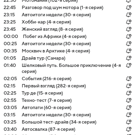
22:30
Мотомания (102-я серия)
22:45
Разговор под шум мотора (1-я серия)
23:15
Автоитоги недели (30-я серия)
23:25
Хобби-кар (4-я серия)
23:45
Женский взгляд (8-я серия)
00:00
Побег из Африки (4-я серия)
00:25
Автоитоги недели (30-я серия)
00:35
Москвич в Арктике (4-я серия)
01:05
Драйв тур (Самара)
01:40
Шелковый путь. Большое приключение (4-я
серия)
02:05
События (216-я серия)
02:15
Первый взгляд (282-я серия)
02:25
Тур де (15-я серия)
02:55
Техно-тест (7-я серия)
03:05
Автопати (60-я серия)
03:15
Автоитоги недели (30-я серия)
03:25
Большой тест-драйв (34-я серия)
03:40
Автосвалка (87-я серия)