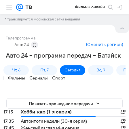
Фильмы онлайн
* транслируется московская сетка вещания
Телепрограмма
(
Сменить регион
)
Авто 24
Авто 24 – программа передач – Батайск
Чт, 6
Пт, 7
Сегодня
Вс, 9
Пн,
Фильмы
Сериалы
Спорт
Показать прошедшие передачи
17:15
Хобби-кар (1-я серия)
17:35
Автоитоги недели (30-я серия)
17:45
Женский взгляд (4-я серия)