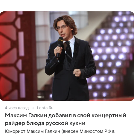
котором позирует у бассейна в белоснежном монокини
с
4 часа назад
Lenta.Ru
Максим Галкин добавил в свой концертный
райдер блюда русской кухни
Юморист Максим Галкин (внесен Минюстом РФ в