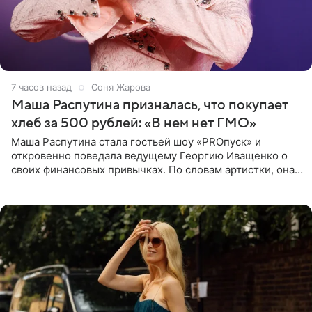
7 часов назад
Соня Жарова
Маша Распутина призналась, что покупает
хлеб за 500 рублей: «В нем нет ГМО»
Маша Распутина стала гостьей шоу «PROпуск» и
откровенно поведала ведущему Георгию Иващенко о
своих финансовых привычках. По словам артистки, она
давно перестала следить за тратами и может позволить
себе жить,