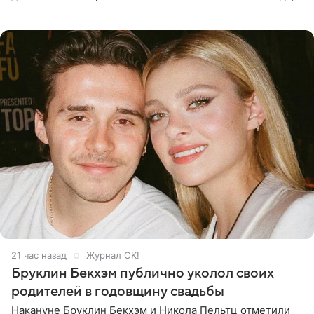
когда один из партнеров требует от другого слишком
многого,
21 час назад
Журнал OK!
Бруклин Бекхэм публично уколол своих
родителей в годовщину свадьбы
Накануне Бруклин Бекхэм и Никола Пельтц отметили