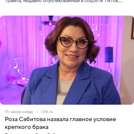
Трампа, недавно опубликованный в соцсети TikTok,
остался без звуковой дорожки в виде песни August
(«Август») американской
15 часов назад
Life.ru
Роза Сябитова назвала главное условие
крепкого брака