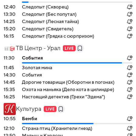
12:40
Следопыт (Скворец)
13:30
Следопыт (Бес попутал)
14:25
Следопыт (Лесная тайна)
15:20
Следопыт (Свидетель)
16:15
Следопыт (Грядка с сюрпризом)
ТВ Центр - Урал
11:30
События
11:45
Золотая мина
14:30
События
14:45
Дорогие товарищи (Оборотни в погонах)
15:35
Охота на маньяка (Дело кота в цилиндре)
16:25
Настоящий детектив (Грехи "Эдема")
Культура
10:55
Бемби
12:10
Страна птиц (Хранители гнезд)
12:50
Малыш и Карлсон