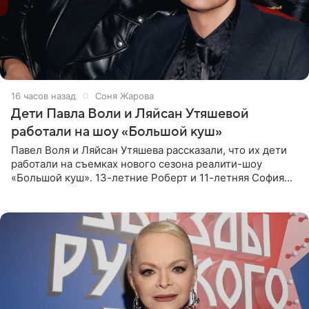
16 часов назад
Соня Жарова
Дети Павла Воли и Ляйсан Утяшевой
работали на шоу «Большой куш»
Павел Воля и Ляйсан Утяшева рассказали, что их дети
работали на съемках нового сезона реалити-шоу
«Большой куш». 13-летние Роберт и 11-летняя София
отправились вместе с родителями в Таиланд и успели
поработать