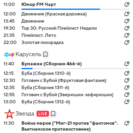
11:00
Юмор FM Чарт
12:00
Движение (Красная дорожка)
13:45
Движение
19:30
Top 30: Русский Плейлист Недели
21:35
Плейлист. Лето
22:00
Золотая лихорадка
Карусель
11:40
Бумажки (Сборник 466-й)
12:15
Буба (Сборник 1310-й)
12:30
Готовим с Бубой (Фруктовая фантазия)
12:35
Буба (Сборник 1311-й)
12:55
Готовим с Бубой (Зверюшки-зефирюшки)
13:00
Буба (Сборник 1312-й)
Звезда
11:30
Война миров ("Миг-21 против "фантомов".
Вьетнамское противостояние)