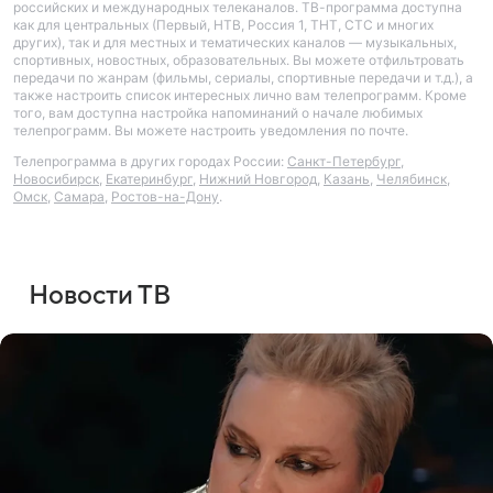
российских и международных телеканалов. ТВ-программа доступна
как для центральных (Первый, НТВ, Россия 1, ТНТ, СТС и многих
других), так и для местных и тематических каналов — музыкальных,
спортивных, новостных, образовательных. Вы можете отфильтровать
передачи по жанрам (фильмы, сериалы, спортивные передачи и т.д.), а
также настроить список интересных лично вам телепрограмм. Кроме
того, вам доступна настройка напоминаний о начале любимых
телепрограмм. Вы можете настроить уведомления по почте.
Телепрограмма в других городах России:
Санкт-Петербург
,
Новосибирск
,
Екатеринбург
,
Нижний Новгород
,
Казань
,
Челябинск
,
Омск
,
Самара
,
Ростов-на-Дону
.
Новости ТВ