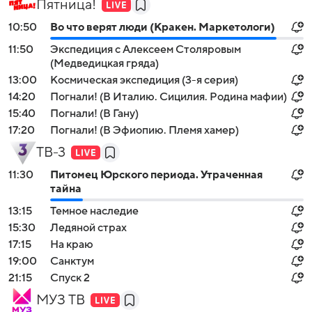
Пятница!
10:50
Во что верят люди (Кракен. Маркетологи)
11:50
Экспедиция с Алексеем Столяровым
(Медведицкая гряда)
13:00
Космическая экспедиция (3-я серия)
14:20
Погнали! (В Италию. Сицилия. Родина мафии)
15:40
Погнали! (В Гану)
17:20
Погнали! (В Эфиопию. Племя хамер)
ТВ-3
11:30
Питомец Юрского периода. Утраченная
тайна
13:15
Темное наследие
15:30
Ледяной страх
17:15
На краю
19:00
Санктум
21:15
Спуск 2
МУЗ ТВ