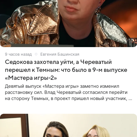
9 часов назад
Евгения Башинская
Седокова захотела уйти, а Череватый
перешел к Темным: что было в 9-м выпуске
«Мастера игры-2»
Девятый выпуск «Мастера игры» заметно изменил
расстановку сил. Влад Череватый согласился перейти
на сторону Темных, в проект пришел новый участник, а
Курбан Омаров и Анна Седокова оказались под таким
давлением.