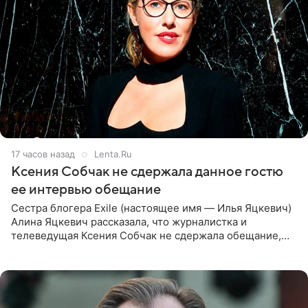
17 часов назад
Lenta.Ru
Ксения Собчак не сдержала данное гостю
ее интервью обещание
Сестра блогера Exile (настоящее имя — Илья Яцкевич)
Алина Яцкевич рассказала, что журналистка и
телеведущая Ксения Собчак не сдержала обещание,
которое дала ему во время интервью с ним. Об этом она
заявила в