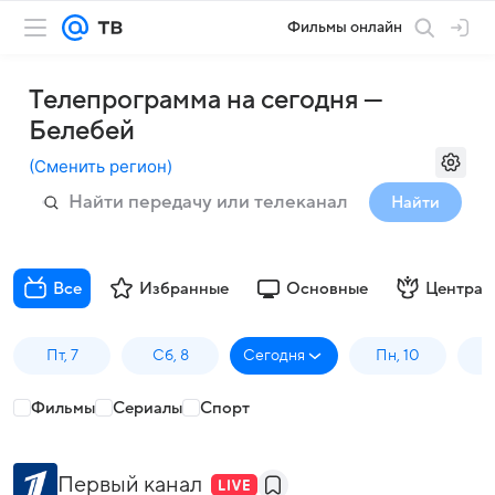
Фильмы онлайн
Телепрограмма на сегодня —
Белебей
(
Сменить регион
)
Найти
Все
Избранные
Основные
Централ
Пт, 7
Сб, 8
Сегодня
Пн, 10
В
Фильмы
Сериалы
Спорт
Первый канал