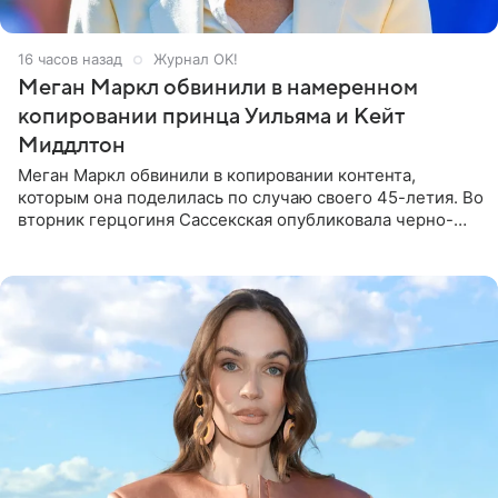
16 часов назад
Журнал OK!
Меган Маркл обвинили в намеренном
копировании принца Уильяма и Кейт
Миддлтон
Меган Маркл обвинили в копировании контента,
которым она поделилась по случаю своего 45-летия. Во
вторник герцогиня Сассекская опубликовала черно-
белую фотографию, на которой она прыгает в бассейн с
воздушными