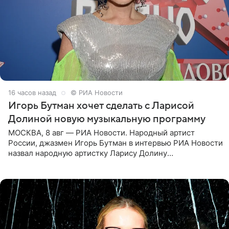
16 часов назад
© РИА Новости
Игорь Бутман хочет сделать с Ларисой
Долиной новую музыкальную программу
МОСКВА, 8 авг — РИА Новости. Народный артист
России, джазмен Игорь Бутман в интервью РИА Новости
назвал народную артистку Ларису Долину
великолепной певицей и рассказал о желании сделать с
ней новую совместную