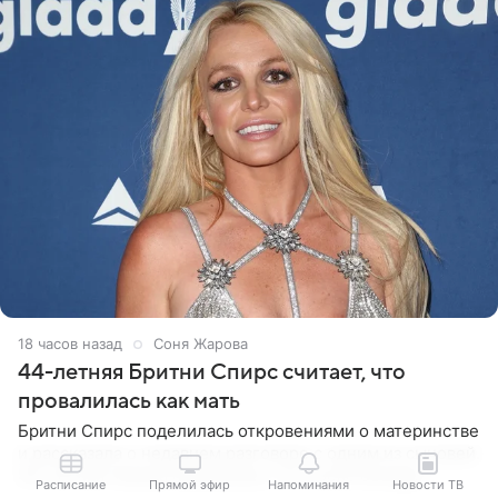
18 часов назад
Соня Жарова
44-летняя Бритни Спирс считает, что
провалилась как мать
Бритни Спирс поделилась откровениями о материнстве
и рассказала о недавнем разговоре с одним из сыновей.
44-летняя певица призналась, что после беседы
Расписание
Прямой эфир
Напоминания
Новости ТВ
почувствовала себя плохой матерью. Публикацию