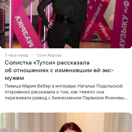
3 часа назад
Соня Жарова
Солистка «Тутси» рассказала
об отношениях с изменившим ей экс-
мужем
Певица Мария Вебер в интервью Наталье Подольской
откровенно рассказала о том, как тяжело она
переживала развод с бизнесменом Парвизом Ясиновым.
Артистка призналась, что измена бывшего супруга стала
для нее