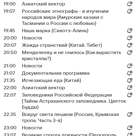
19:00
Азиатский вектор
19:07
Российские этнографы - в изучении
народов мира (Амурские казаки с
Тасмании о России с любовью)
19:45
Наша марка (Сихотэ-Алинь)
20:00
Новости
20:07
Жажда странствий (Китай. Тибет)
20:50
Менделееву и не снилось (Как вырастить
кристаллы?)
21:00
Новости
21:07
Документальная программа
21:35
Исчезающая еда (Китай)
22:00
Азиатский вектор
22:07
Заповедники Российской Федерации
(Тайны Астраханского заповедника. Цветок
Будды)
22:35
Вокруг света пешком (Россия, Крымская
тропа. Часть 3-я)
23:00
Новости
23:07
Великие города древности (Персеполь.