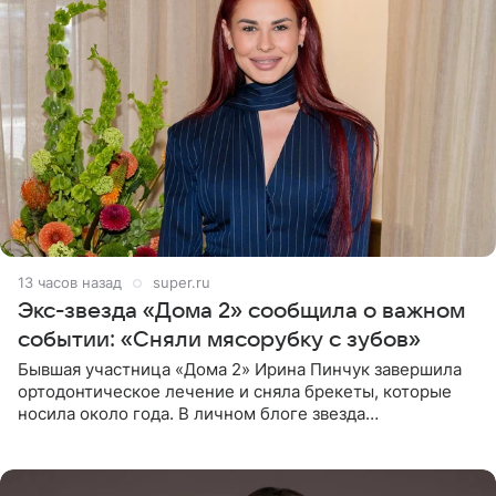
13 часов назад
super.ru
Экс-звезда «Дома 2» сообщила о важном
событии: «Сняли мясорубку с зубов»
Бывшая участница «Дома 2» Ирина Пинчук завершила
ортодонтическое лечение и сняла брекеты, которые
носила около года. В личном блоге звезда
опубликовала видео из кабинета стоматолога, где
показала процесс снятия