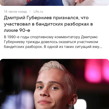
14 часов назад
Life.ru
Дмитрий Губерниев признался, что
участвовал в бандитских разборках в
лихие 90-е
В 1990-е годы спортивному комментатору Дмитрию
Губерниеву трижды довелось оказаться участником
бандитских разборок. В одной из таких ситуаций ему
выдали тяжелый предмет и приказали вступить в драку,
однако он