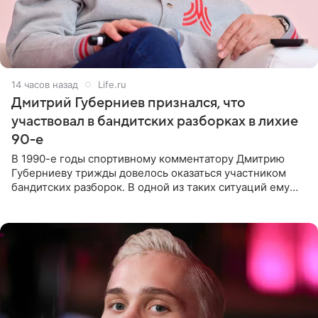
14 часов назад
Life.ru
Дмитрий Губерниев признался, что
участвовал в бандитских разборках в лихие
90-е
В 1990-е годы спортивному комментатору Дмитрию
Губерниеву трижды довелось оказаться участником
бандитских разборок. В одной из таких ситуаций ему
выдали тяжелый предмет и приказали вступить в драку,
однако он