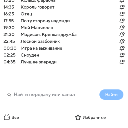
13:20
Кольцо фараона
14:35
Король говорит
16:25
Отец
17:55
По ту сторону надежды
19:30
Мой Марчелло
21:30
Мэдисон: Крепкая дружба
22:45
Лесной разбойник
00:30
Игра на выживание
02:25
Сноуден
04:35
Лучшее впереди
Найти
Все
Избранные