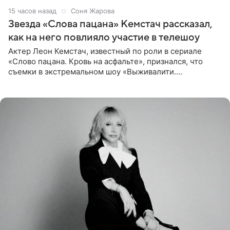
15 часов назад
Соня Жарова
Звезда «Слова пацана» Кемстач рассказал,
как на него повлияло участие в телешоу
Актер Леон Кемстач, известный по роли в сериале
«Слово пацана. Кровь на асфальте», признался, что
съемки в экстремальном шоу «Выживалити.
Наследники» кардинально повлияли на его образ жизни.
Подробностями он