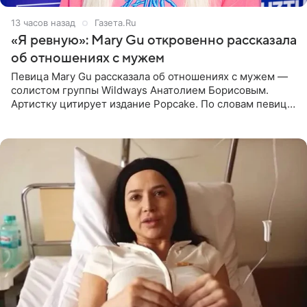
13 часов назад
Газета.Ru
«Я ревную»: Mary Gu откровенно рассказала
об отношениях с мужем
Певица Mary Gu рассказала об отношениях с мужем —
солистом группы Wildways Анатолием Борисовым.
Артистку цитирует издание Popcake. По словам певицы,
залог любви — это принять недостатки другого
человека. Также