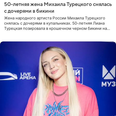
50-летняя жена Михаила Турецкого снялась
с дочерями в бикини
Жена народного артиста России Михаила Турецкого
снялась с дочерями в купальниках. 50-летняя Лиана
Турецкая позировала в крошечном черном бикини на
пляже в Италии. Ее старшая дочь Сарина для отдыха
выбрала бандо