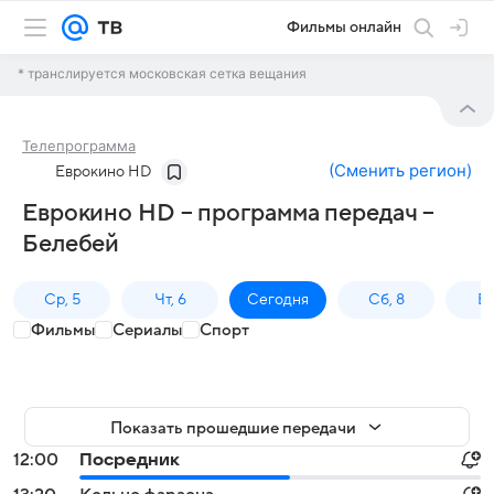
Фильмы онлайн
* транслируется московская сетка вещания
Телепрограмма
(
Сменить регион
)
Еврокино HD
Еврокино HD – программа передач –
Белебей
Ср, 5
Чт, 6
Сегодня
Сб, 8
Вс
Фильмы
Сериалы
Спорт
Показать прошедшие передачи
12:00
Посредник