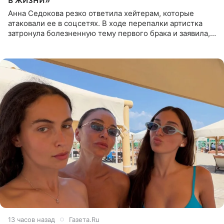
Анна Седокова резко ответила хейтерам, которые
атаковали ее в соцсетях. В ходе перепалки артистка
затронула болезненную тему первого брака и заявила,
что чужие судьбы — не ее зона ответственности. От
Валентина
13 часов назад
Газета.Ru