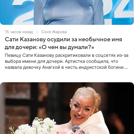
15 часов назад
Соня Жарова
Сати Казанову осудили за необычное имя
для дочери: «О чем вы думали?»
Певицу Сати Казанову раскритиковали в соцсетях из-за
выбора имени для дочери. Артистка сообщила, что
назвала девочку Анагхой в честь индуистской богини.
При этом исполнительница скрывала это имя от
поклонников