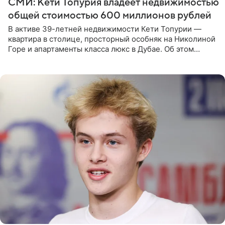
СМИ: Кети Топурия владеет недвижимостью
общей стоимостью 600 миллионов рублей
В активе 39-летней недвижимости Кети Топурии —
квартира в столице, просторный особняк на Николиной
Горе и апартаменты класса люкс в Дубае. Об этом
сообщает Telegram-канал «Звездач» в рубрике «По
домам». По