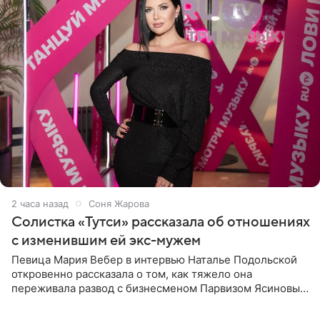
2 часа назад
Соня Жарова
Солистка «Тутси» рассказала об отношениях
с изменившим ей экс-мужем
Певица Мария Вебер в интервью Наталье Подольской
откровенно рассказала о том, как тяжело она
переживала развод с бизнесменом Парвизом Ясиновым.
Артистка призналась, что измена бывшего супруга стала
для нее