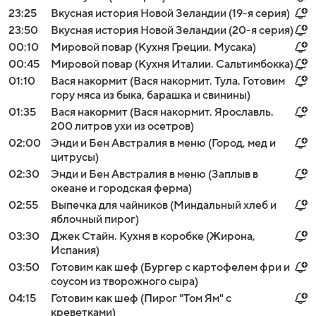
23:25
Вкусная история Новой Зеландии (19-я серия)
23:50
Вкусная история Новой Зеландии (20-я серия)
00:10
Мировой повар (Кухня Греции. Мусака)
00:45
Мировой повар (Кухня Италии. Сальтимбокка)
01:10
Вася накормит (Вася накормит. Тула. Готовим
гору мяса из быка, барашка и свинины)
01:35
Вася накормит (Вася накормит. Ярославль.
200 литров ухи из осетров)
02:00
Энди и Бен Австралия в меню (Город, мед и
цитрусы)
02:30
Энди и Бен Австралия в меню (Заплыв в
океане и городская ферма)
02:55
Выпечка для чайников (Миндальный хлеб и
яблочный пирог)
03:30
Джек Стайн. Кухня в коробке (Жирона,
Испания)
03:50
Готовим как шеф (Бургер с картофелем фри и
соусом из творожного сыра)
04:15
Готовим как шеф (Пирог "Том Ям" с
креветками)