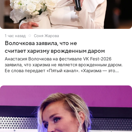
1 час назад
Соня Жарова
Волочкова заявила, что не
считает харизму врожденным даром
Анастасия Волочкова на фестивале VK Fest-2026
заявила, что харизма не является врожденным даром.
Ее слова передает «Пятый канал». «Харизма — это
отчасти все-таки приобретенное качество, а не
врожденное, потому