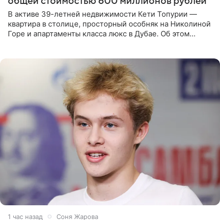
общей стоимостью 600 миллионов рублей
В активе 39-летней недвижимости Кети Топурии —
квартира в столице, просторный особняк на Николиной
Горе и апартаменты класса люкс в Дубае. Об этом
сообщает Telegram-канал «Звездач» в рубрике «По
домам». По
1 час назад
Соня Жарова