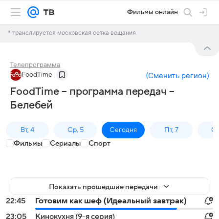
Фильмы онлайн
* транслируется московская сетка вещания
Телепрограмма
FoodTime
(
Сменить регион
)
FoodTime – программа передач –
Белебей
Вт, 4
Ср, 5
Сегодня
Пт, 7
Сб
Фильмы
Сериалы
Спорт
Показать прошедшие передачи
22:45
Готовим как шеф (Идеальный завтрак)
23:05
Кинокухня (9-я серия)