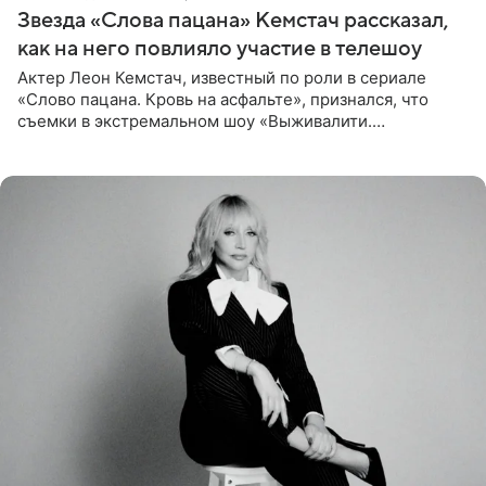
Звезда «Слова пацана» Кемстач рассказал,
как на него повлияло участие в телешоу
Актер Леон Кемстач, известный по роли в сериале
«Слово пацана. Кровь на асфальте», признался, что
съемки в экстремальном шоу «Выживалити.
Наследники» кардинально повлияли на его образ жизни.
Подробностями он