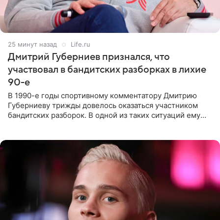
26 минут назад
Life.ru
Дмитрий Губерниев признался, что
участвовал в бандитских разборках в лихие
90-е
В 1990-е годы спортивному комментатору Дмитрию
Губерниеву трижды довелось оказаться участником
бандитских разборок. В одной из таких ситуаций ему
выдали тяжелый предмет и приказали вступить в драку,
однако он