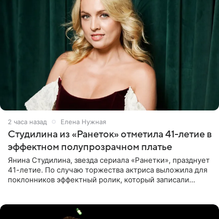
2 часа назад
Елена Нужная
Студилина из «Ранеток» отметила 41-летие в
эффектном полупрозрачном платье
Янина Студилина, звезда сериала «Ранетки», празднует
41-летие. По случаю торжества актриса выложила для
поклонников эффектный ролик, который записали
прошлой ночью. В кадре артистка предстала в
вечернем