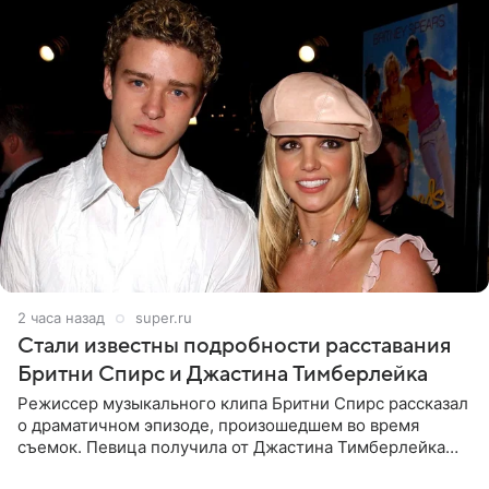
2 часа назад
super.ru
Стали известны подробности расставания
Бритни Спирс и Джастина Тимберлейка
Режиссер музыкального клипа Бритни Спирс рассказал
о драматичном эпизоде, произошедшем во время
съемок. Певица получила от Джастина Тимберлейка
сообщение о расставании прямо на площадке. По