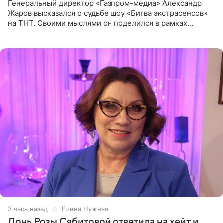
Генеральный директор «Газпром-медиа» Александр
Жаров высказался о судьбе шоу «Битва экстрасенсов»
на ТНТ. Своими мыслями он поделился в рамках
подкаста «Путь в ТОП с Олесей Нагорной», выпуск
которого доступен в
3 часа назад
Елена Нужная
Дочь Розы Сябитовой ответила на хейт и