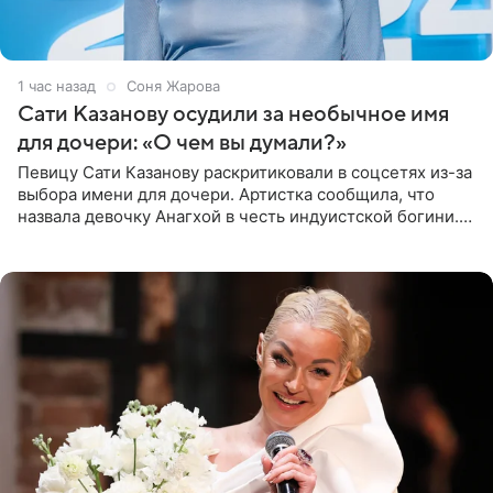
1 час назад
Соня Жарова
Сати Казанову осудили за необычное имя
для дочери: «О чем вы думали?»
Певицу Сати Казанову раскритиковали в соцсетях из-за
выбора имени для дочери. Артистка сообщила, что
назвала девочку Анагхой в честь индуистской богини.
При этом исполнительница скрывала это имя от
поклонников