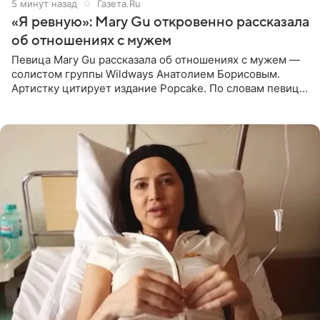
6 минут назад
Газета.Ru
«Я ревную»: Mary Gu откровенно рассказала
об отношениях с мужем
Певица Mary Gu рассказала об отношениях с мужем —
солистом группы Wildways Анатолием Борисовым.
Артистку цитирует издание Popcake. По словам певицы,
залог любви — это принять недостатки другого
человека. Также