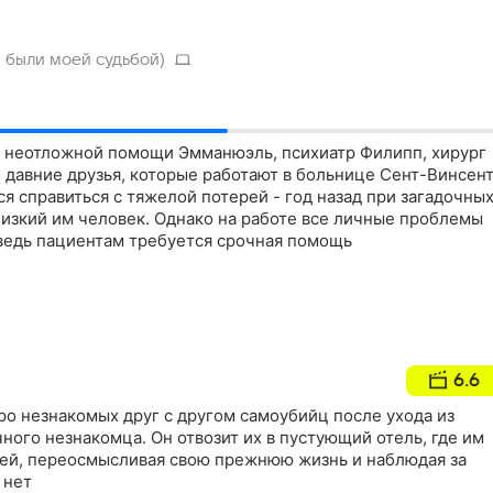
а были моей судьбой)
 неотложной помощи Эмманюэль, психиатр Филипп, хирург
- давние друзья, которые работают в больнице Сент-Винсен
я справиться с тяжелой потерей - год назад при загадочны
лизкий им человек. Однако на работе все личные проблемы
 ведь пациентам требуется срочная помощь
6.6
о незнакомых друг с другом самоубийц после ухода из
ного незнакомца. Он отвозит их в пустующий отель, где им
ней, переосмысливая свою прежнюю жизнь и наблюдая за
 нет