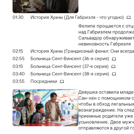
01:30
История Хуаны (Для Габриэля - что угодно)
Фелипе прощается с отц
над Габриэлем продолжае
Сальвадор обнаруживает 
невиновность Габриэля
02:15
История Хуаны (Грандиозный финал: Они всегд
02:55
Больница Сент-Винсент (36-я серия)
03:15
Больница Сент-Винсент (37-я серия)
03:40
Больница Сент-Винсент (38-я серия)
03:55
Посредники
Девушка оставила младе
Сан-хен с помощником с
чтобы в обход легальных
вознаграждение. На след
приемные родители уже 
усыновление. Двое мужч
отправляются в другой г
посредниками и мечтают