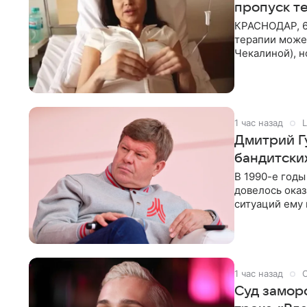
пропуск т
КРАСНОДАР, 6
терапии может
Чекалиной), 
здоровью не к
1 час назад
L
Дмитрий Г
бандитских
В 1990-е год
довелось оказ
ситуаций ему 
однако он
1 час назад
Суд замор