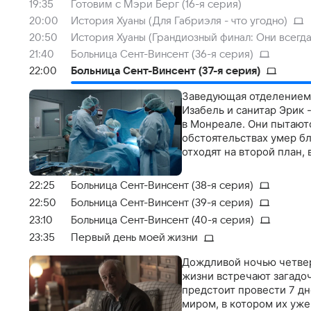
19:35
Готовим с Мэри Берг (16-я серия)
20:00
История Хуаны (Для Габриэля - что угодно)
20:50
История Хуаны (Грандиозный финал: Они всегд
21:40
Больница Сент-Винсент (36-я серия)
22:00
Больница Сент-Винсент (37-я серия)
Заведующая отделением
Изабель и санитар Эрик 
в Монреале. Они пытаютс
обстоятельствах умер б
отходят на второй план,
22:25
Больница Сент-Винсент (38-я серия)
22:50
Больница Сент-Винсент (39-я серия)
23:10
Больница Сент-Винсент (40-я серия)
23:35
Первый день моей жизни
Дождливой ночью четвер
жизни встречают загадоч
предстоит провести 7 д
миром, в котором их уже