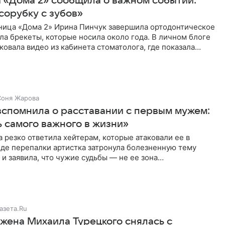
а «Дома 2» сообщила о важном событии:
сорубку с зубов»
ница «Дома 2» Ирина Пинчук завершила ортодонтическое
ла брекеты, которые носила около года. В личном блоге
ковала видео из кабинета стоматолога, где показала
ия
Соня Жарова
вспомнила о расставании с первым мужем:
 самого важного в жизни»
 резко ответила хейтерам, которые атаковали ее в
оде перепалки артистка затронула болезненную тему
 и заявила, что чужие судьбы — не ее зона
ти. От Валентина
азета.Ru
 жена Михаила Турецкого снялась с