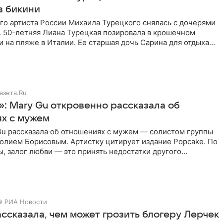
в бикини
го артиста России Михаила Турецкого снялась с дочерями
. 50-летняя Лиана Турецкая позировала в крошечном
 на пляже в Италии. Ее старшая дочь Сарина для отдыха
о
азета.Ru
»: Mary Gu откровенно рассказала об
х с мужем
Gu рассказала об отношениях с мужем — солистом группы
олием Борисовым. Артистку цитирует издание Popcake. По
, залог любви — это принять недостатки другого
кже
© РИА Новости
ссказала, чем может грозить блогеру Лерчек