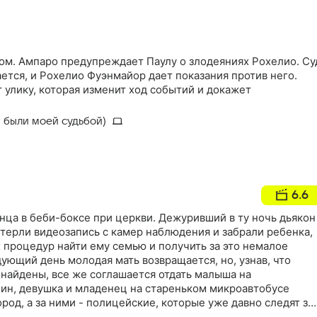
ом. Ампаро предупреждает Паулу о злодеяниях Рохелио. Су
тся, и Рохелио Фуэнмайор дает показания против него.
улику, которая изменит ход событий и докажет
а были моей судьбой)
6.6
нца в беби-боксе при церкви. Дежуривший в ту ночь дьякон
терли видеозапись с камер наблюдения и забрали ребенка,
 процедур найти ему семью и получить за это немалое
ующий день молодая мать возвращается, но, узнав, что
найдены, все же соглашается отдать малыша на
ин, девушка и младенец на стареньком микроавтобусе
ород, а за ними - полицейские, которые уже давно следят за
 поймать их с поличным