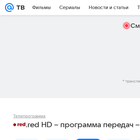
Фильмы
Сериалы
Новости и статьи
Т
См
* трансл
Телепрограмма
.red HD – программа передач 