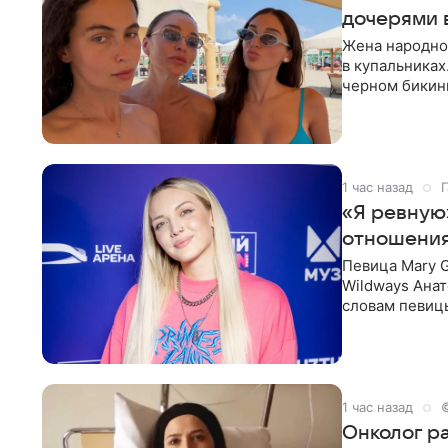
дочерями 
Жена народно
в купальниках
черном бикини
выбрала банд
1 час назад
Г
«Я ревную
отношения
Певица Mary 
Wildways Анат
словам певицы
человека. Та
1 час назад
Онколог ра