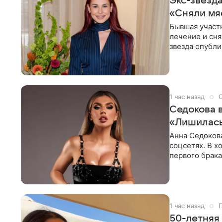
Экс-звезд
«Сняли мя
Бывшая участ
лечение и сня
звезда опубли
процесс снят
1 час назад
Седокова 
«Лишилась
Анна Седокова
соцсетях. В х
первого брака
ответственнос
1 час назад
Г
50-летняя