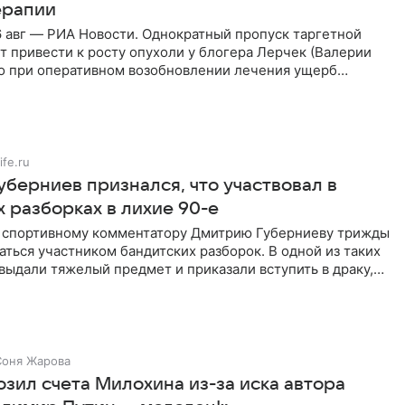
ерапии
 авг — РИА Новости. Однократный пропуск таргетной
 привести к росту опухоли у блогера Лерчек (Валерии
но при оперативном возобновлении лечения ущерб
ритичен,
ife.ru
уберниев признался, что участвовал в
 разборках в лихие 90-е
ы спортивному комментатору Дмитрию Губерниеву трижды
аться участником бандитских разборок. В одной из таких
выдали тяжелый предмет и приказали вступить в драку,
Соня Жарова
озил счета Милохина из-за иска автора