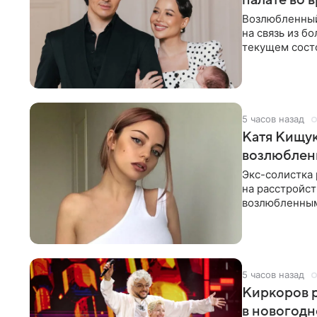
палате во 
Возлюбленный
на связь из б
текущем состо
химиотерапии 
5 часов назад
Катя Кищук
возлюбле
Экс-солистка
на расстройст
возлюбленным
Дмитриев).
5 часов назад
Киркоров р
в новогодн