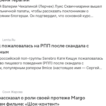
время терапии
 Валерии Чекалиной (Лерчек) Луис Сквиччиарини вышел
ольничной палаты, чтобы рассказать поклонникам о
янии блогерши. Он подтвердил, что основной курс
позади, но
Lenta.Ru
 пожаловалась на РПП после скандала с
нным
 российской поп-группы Serebro Катя Кищук пожаловалась
во пищевого поведения (РПП) после скандала с
, популярным рэпером 9mice (настоящее имя — Сергей
Соня Жарова
ассказал о роли своей протеже Margo
ем фильме: «Шок-контент»