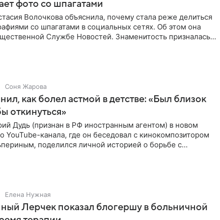
ает фото со шпагатами
тасия Волочкова объяснила, почему стала реже делиться
афиями со шпагатами в социальных сетях. Об этом она
бщественной Службе Новостей. Знаменитость призналась,
Соня Жарова
нил, как болел астмой в детстве: «Был близок
обы откинуться»
ий Дудь (признан в РФ иностранным агентом) в новом
о YouTube-канала, где он беседовал с кинокомпозитором
ьпериным, поделился личной историей о борьбе с
 астмой в
Елена Нужная
ный Лерчек показал блогершу в больничной