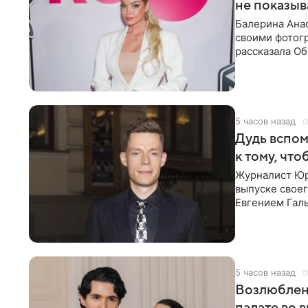
не показыв
Балерина Анас
своими фотогр
рассказала О
что на
5 часов назад
Дудь вспом
к тому, чт
Журналист Юр
выпуске своег
Евгением Гал
бронхиальной
5 часов назад
Возлюблен