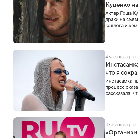
Куценко на
Актер Гоша Ку
драки на съем
коллега и ком
4 часа назад
Инстасамка
что я сохр
Инстасамка пр
процесс оказа
рассказала, ч
«ужасно
4 часа назад
«Организм 