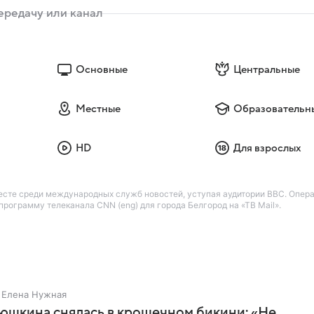
Основные
Центральные
Местные
Образовательн
HD
Для взрослых
есте среди международных служб новостей, уступая аудитории BBC. Опер
рограмму телеканала CNN (eng) для города Белгород на «ТВ Mail».
Елена Нужная
юшкина снялась в крошечном бикини: «Не