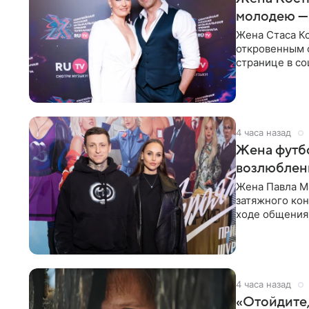
молодею —
Жена Стаса К
откровенным 
странице в со
время отпуска
4 часа назад
Жена футбо
возлюбленн
Жена Павла Ма
затяжного ко
ходе общения 
раньше судил 
4 часа назад
«Отойдите,