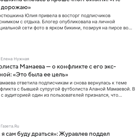
 дорожаю»
остюшкина Юлия привела в восторг подписчиков
снимком с отдыха. Блогер опубликовала на личной
циальной сети фото в ярком бикини, позируя на пирсе во
 в Турции,
Елена Нужная
листа Мамаева — о конфликте с его экс-
ой: «Это была ее цель»
маева ответила подписчикам и снова вернулась к теме
нфликта с бывшей супругой футболиста Аланой Мамаевой. В
с аудиторией один из пользователей признался, что
о
Газета.Ru
 я сам буду драться»: Журавлев поддел