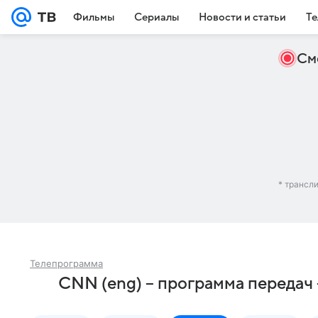
Фильмы
Сериалы
Новости и статьи
Те
См
* трансл
Телепрограмма
CNN (eng) – программа передач 