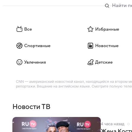
Все
Избранные
Спортивные
Новостные
Увлечения
Детские
CNN — американский новостной канал, находящийся на втором м
репортажи. Вещание на английском языке. Смотрите полную телеп
Новости ТВ
4 часа назад
Жена Кост