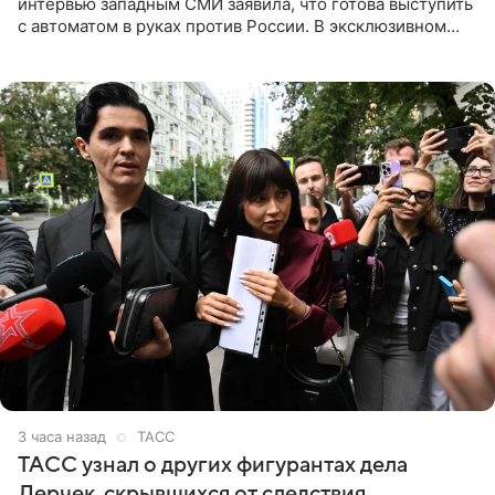
интервью западным СМИ заявила, что готова выступить
с автоматом в руках против России. В эксклюзивном
комментарии aif.ru продюсер Сергей Дворцов отметил,
что
3 часа назад
ТАСС
ТАСС узнал о других фигурантах дела
Лерчек, скрывшихся от следствия