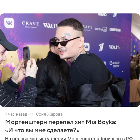
Telegram-канал Mash. Церемония прошла за закрытыми
дверями.
1 час назад
Соня Жарова
Моргенштерн перепел хит Mia Boyka:
«И что вы мне сделаете?»
На недавнем выступлении Моргенштерн (признан в РФ