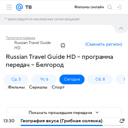
Фильмы онлайн
* транслируется московская сетка вещания
Телепрограмма
Russian Travel Guide
(
Сменить регион
)
HD
Russian Travel Guide HD – программа
передач – Белгород
Ср, 5
Чт, 6
Сегодня
Сб, 8
Вс
Фильмы
Сериалы
Спорт
Показать прошедшие передачи
13:30
География вкуса (Грибная солянка)