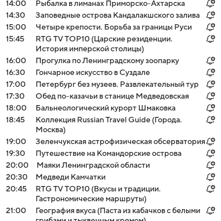
14:00
Рыбалка в лиманах Приморско-Ахтарска
14:30
Заповедные острова Кандалакшского залива
15:00
Четыре крепости. Борьба за границы Руси
15:45
RTG TV TOP10 (Царские резиденции.
История имперской столицы)
16:00
Прогулка по Ленинградскому зоопарку
16:30
Гончарное искусство в Суздале
17:00
Петербург без музеев. Развлекательный тур
17:30
Обед по-казачьи в станице Медведовская
18:00
Бальнеологический курорт Шмаковка
18:45
Коллекция Russian Travel Guide (Города.
Москва)
19:00
Зеленчукская астрофизическая обсерватория
19:30
Путешествие на Командорские острова
20:00
Маяки Ленинградской области
20:30
Медведи Камчатки
20:45
RTG TV TOP10 (Вкусы и традиции.
Гастрономические маршруты)
21:00
География вкуса (Паста из кабачков с белыми
грибами и тыквенным кремом)