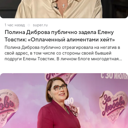
1 час назад
super.ru
Полина Диброва публично задела Елену
Товстик: «Оплаченный алиментами хейт»
Полина Диброва публично отреагировала на негатив в
свой адрес, в том числе со стороны своей бывшей
подруги Елены Товстик. В личном блоге многодетная
мама дала понять, что считает экс‑супругу Романа
Товстика