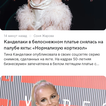
14 минут назад
Соня Жарова
Канделаки в белоснежном платье снялась на
палубе яхты: «Нормализую кортизол»
Тина Канделаки опубликовала в своих соцсетях серию
снимков, сделанных на яхте. На кадрах 50-летняя
бизнесвумен запечатлена в белом летящем платье с
глубокими разрезами на талии. Свой образ Канделаки
дополнила