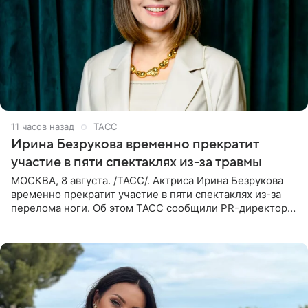
11 часов назад
ТАСС
Ирина Безрукова временно прекратит
участие в пяти спектаклях из-за травмы
МОСКВА, 8 августа. /ТАСС/. Актриса Ирина Безрукова
временно прекратит участие в пяти спектаклях из-за
перелома ноги. Об этом ТАСС сообщили PR-директор
артистки Станислав Влайку и пресс-атташе
Московского