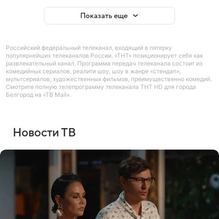
Показать еще
Российский федеральный телеканал, входящий в пятерку
популярнейших телеканалов России. «ТНТ» позиционирует себя как
развлекательный канал. Программа передач телеканала состоит из
комедийных сериалов, реалити шоу, шоу в жанре «стендап»,
мультсериалов, художественных фильмов, преимущественно комедий.
Смотрите полную телепрограмму телеканала ТНТ HD для города
Белгород на «ТВ Mail».
Новости ТВ