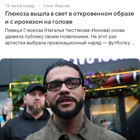
13 часов назад
Соня Жарова
Глюкоза вышла в свет в откровенном образе
и с ирокезом на голове
Певица Глюкоза (Наталья Чистякова-Ионова) снова
удивила публику своим появлением. На этот раз
артистка выбрала провокационный наряд — футболку с
принтом, имитирующим полуобнаженную грудь. Свой
образ Глюкоза