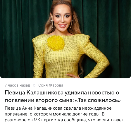
7 часов назад
Соня Жарова
Певица Калашникова удивила новостью о
появлении второго сына: «Так сложилось»
Певица Анна Калашникова сделала неожиданное
признание, о котором молчала долгие годы. В
разговоре с «МК» артистка сообщила, что воспитывает
не одного, а сразу двух сыновей. «На самом деле я