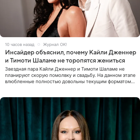
10 часов назад
Журнал OK!
Инсайдер объяснил, почему Кайли Дженнер
и Тимоти Шаламе не торопятся жениться
Звездная пара Кайли Дженнер и Тимоти Шаламе не
планируют скорую помолвку и свадьбу. На данном этапе
влюбленные полностью довольны текущим форматом
своих отношений и сознательно не хотят торопить
события. Сейчас