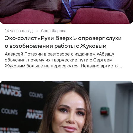
14 часов назад
Соня Жарова
Экс-солист «Руки Вверх!» опроверг слухи
о возобновлении работы с Жуковым
Алексей Потехин в разговоре с изданием «Абзац»
объяснил, почему их творческие пути с Сергеем
Жуковым больше не пересекутся. Недавно артисты
воссоединились на большом концерте «30 нам уже!»,
который прошел в