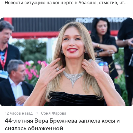
Новости ситуацию на концерте в Абакане, отметив, что
во время исполнения песни «Братья-славяне» он
обменивался
12 часов назад
Соня Жарова
44-летняя Вера Брежнева заплела косы и
снялась обнаженной