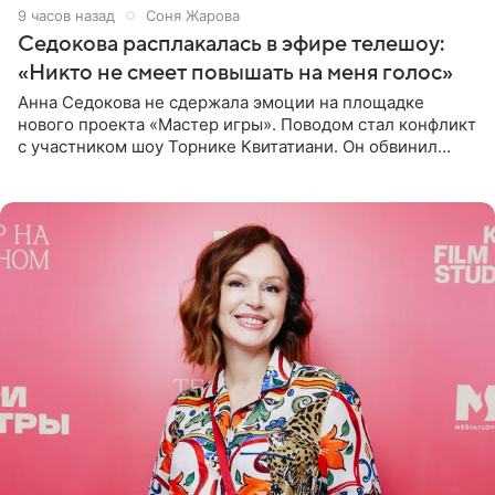
9 часов назад
Соня Жарова
Седокова расплакалась в эфире телешоу:
«Никто не смеет повышать на меня голос»
Анна Седокова не сдержала эмоции на площадке
нового проекта «Мастер игры». Поводом стал конфликт
с участником шоу Торнике Квитатиани. Он обвинил
певицу в нечестной игре, и словесная перепалка
переросла в