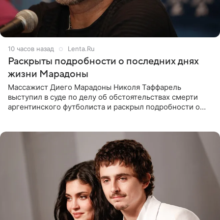
10 часов назад
Lenta.Ru
Раскрыты подробности о последних днях
жизни Марадоны
Массажист Диего Марадоны Николя Таффарель
выступил в суде по делу об обстоятельствах смерти
аргентинского футболиста и раскрыл подробности о
последних днях его жизни. Его слова приводит AFP. На
заседании