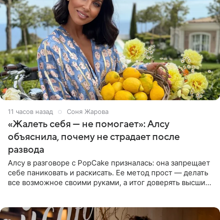
11 часов назад
Соня Жарова
«Жалеть себя — не помогает»: Алсу
объяснила, почему не страдает после
развода
Алсу в разговоре с PopCake призналась: она запрещает
себе паниковать и раскисать. Ее метод прост — делать
все возможное своими руками, а итог доверять высшим
силам. Певица утверждает, что истерики и потеря