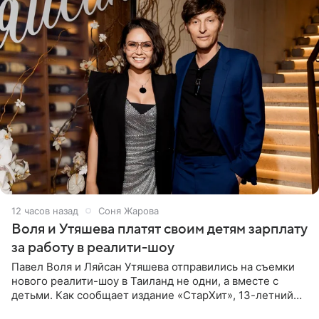
12 часов назад
Соня Жарова
Воля и Утяшева платят своим детям зарплату
за работу в реалити-шоу
Павел Воля и Ляйсан Утяшева отправились на съемки
нового реалити-шоу в Таиланд не одни, а вместе с
детьми. Как сообщает издание «СтарХит», 13-летний
Роберт и 11-летняя София не просто сопровождают