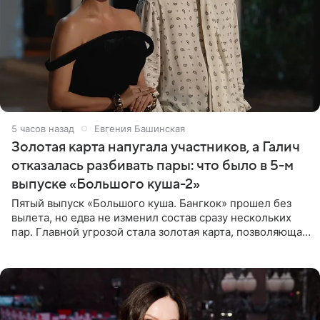
5 часов назад
Евгения Башинская
Золотая карта напугала участников, а Галич
отказалась разбивать пары: что было в 5-м
выпуске «Большого куша-2»
Пятый выпуск «Большого куша. Бангкок» прошел без
вылета, но едва не изменил состав сразу нескольких
пар. Главной угрозой стала золотая карта, позволяющая
разлучить один из дуэтов и поменять участников
местами.