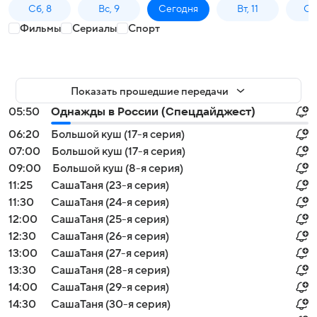
Сб, 8
Вс, 9
Сегодня
Вт, 11
Ср,
Фильмы
Сериалы
Спорт
Показать прошедшие передачи
05:50
Однажды в России (Спецдайджест)
06:20
Большой куш (17-я серия)
07:00
Большой куш (17-я серия)
09:00
Большой куш (8-я серия)
11:25
СашаТаня (23-я серия)
11:30
СашаТаня (24-я серия)
12:00
СашаТаня (25-я серия)
12:30
СашаТаня (26-я серия)
13:00
СашаТаня (27-я серия)
13:30
СашаТаня (28-я серия)
14:00
СашаТаня (29-я серия)
14:30
СашаТаня (30-я серия)