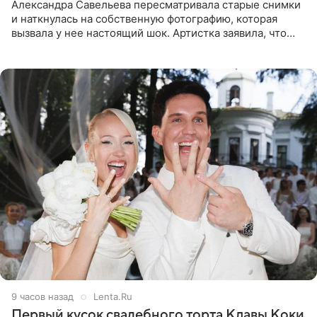
Александра Савельева пересматривала старые снимки
и наткнулась на собственную фотографию, которая
вызвала у нее настоящий шок. Артистка заявила, что
пропасть между ее прошлым и нынешним обликом
огромна. При
9 часов назад
Lenta.Ru
Первый кусок свадебного торта Клавы Коки