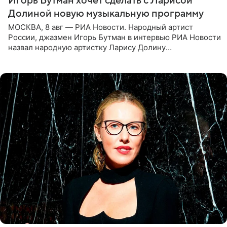
Игорь Бутман хочет сделать с Ларисой
Долиной новую музыкальную программу
МОСКВА, 8 авг — РИА Новости. Народный артист
России, джазмен Игорь Бутман в интервью РИА Новости
назвал народную артистку Ларису Долину
великолепной певицей и рассказал о желании сделать с
ней новую совместную