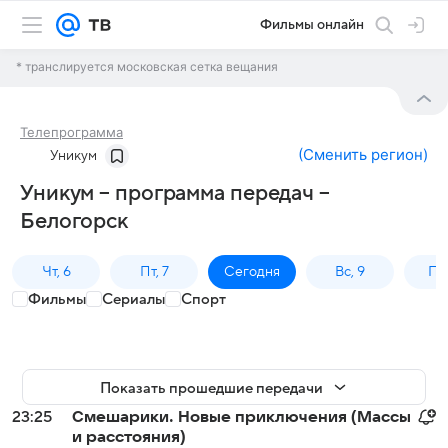
Фильмы онлайн
* транслируется московская сетка вещания
Телепрограмма
(
Сменить регион
)
Уникум
Уникум – программа передач –
Белогорск
Чт, 6
Пт, 7
Сегодня
Вс, 9
Пн,
Фильмы
Сериалы
Спорт
Показать прошедшие передачи
23:25
Смешарики. Новые приключения (Массы
и расстояния)