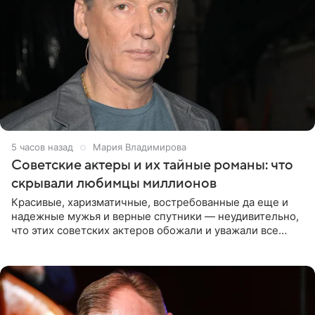
5 часов назад
Мария Владимирова
Советские актеры и их тайные романы: что
скрывали любимцы миллионов
Красивые, харизматичные, востребованные да еще и
надежные мужья и верные спутники — неудивительно,
что этих советских актеров обожали и уважали все
женщины большой страны, и наверняка не раз ставили
их в