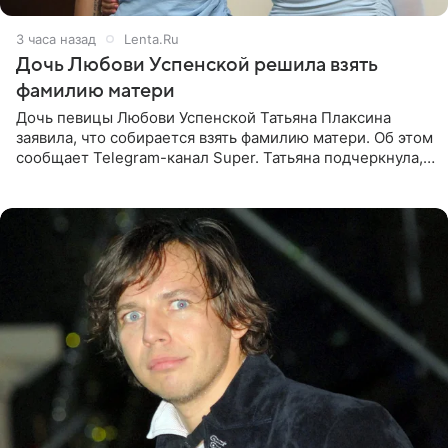
3 часа назад
Lenta.Ru
Дочь Любови Успенской решила взять
фамилию матери
Дочь певицы Любови Успенской Татьяна Плаксина
заявила, что собирается взять фамилию матери. Об этом
сообщает Telegram-канал Super. Татьяна подчеркнула,
что приняла решение о смене фамилии, поскольку
именно от