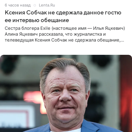
6 часов назад
Lenta.Ru
Ксения Собчак не сдержала данное гостю
ее интервью обещание
Сестра блогера Exile (настоящее имя — Илья Яцкевич)
Алина Яцкевич рассказала, что журналистка и
телеведущая Ксения Собчак не сдержала обещание,
которое дала ему во время интервью с ним. Об этом она
заявила в