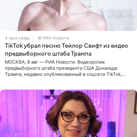
4 часа назад
© РИА Новости
TikTok убрал песню Тейлор Свифт из видео
предвыборного штаба Трампа
МОСКВА, 8 авг — РИА Новости. Видеоролик
предвыборного штаба президента США Дональда
Трампа, недавно опубликованный в соцсети TikTok,
остался без звуковой дорожки в виде песни August
(«Август») американской