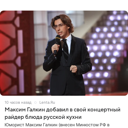
котором позирует у бассейна в белоснежном монокини
с
10 часов назад
Lenta.Ru
Максим Галкин добавил в свой концертный
райдер блюда русской кухни
Юморист Максим Галкин (внесен Минюстом РФ в