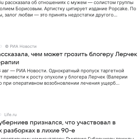
Gu рассказала об отношениях с мужем — солистом группы
олием Борисовым. Артистку цитирует издание Popcake. По
, залог любви — это принять недостатки другого
кже
© РИА Новости
ссказала, чем может грозить блогеру Лерчек
ерапии
 авг — РИА Новости. Однократный пропуск таргетной
 привести к росту опухоли у блогера Лерчек (Валерии
но при оперативном возобновлении лечения ущерб
ритичен,
Life.ru
уберниев признался, что участвовал в
 разборках в лихие 90-е
ы спортивному комментатору Дмитрию Губерниеву трижды