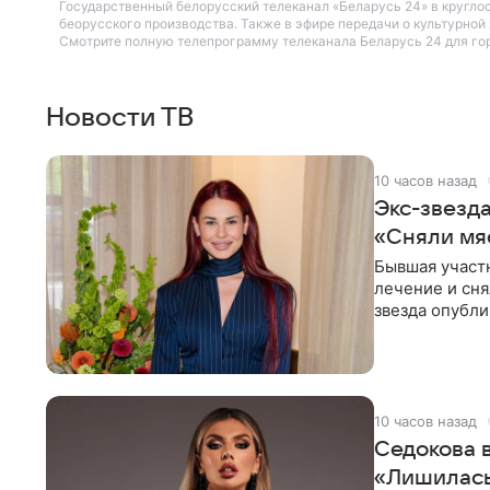
Государственный белорусский телеканал «Беларусь 24» в кругл
беорусского производства. Также в эфире передачи о культурно
Смотрите полную телепрограмму телеканала Беларусь 24 для горо
Новости ТВ
10 часов назад
Экс-звезд
«Сняли мя
Бывшая участ
лечение и сня
звезда опубли
процесс снят
10 часов назад
Седокова 
«Лишилась