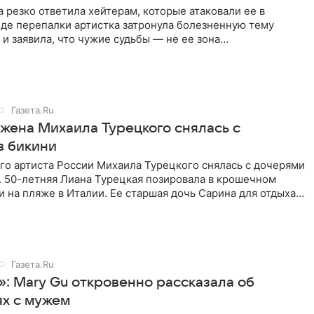
 резко ответила хейтерам, которые атаковали ее в
оде перепалки артистка затронула болезненную тему
 и заявила, что чужие судьбы — не ее зона
ти. От Валентина
Газета.Ru
 жена Михаила Турецкого снялась с
в бикини
го артиста России Михаила Турецкого снялась с дочерями
. 50-летняя Лиана Турецкая позировала в крошечном
 на пляже в Италии. Ее старшая дочь Сарина для отдыха
о
Газета.Ru
»: Mary Gu откровенно рассказала об
х с мужем