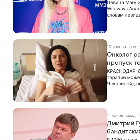
Певица Mary 
Wildways Анат
словам певицы
человека. Та
10 часов назад
Онколог ра
пропуск т
КРАСНОДАР, 6
терапии может
Чекалиной), 
здоровью не к
11 часов назад
Дмитрий Г
бандитских
В 1990-е год