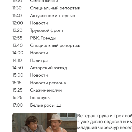
11:00
Смысл жизни
11:30
Специальный репортаж
11:40
Актуальное интервью
12:00
Новости
12:20
Трудовой фронт
12:55
РБК. Тренды
13:40
Специальный репортаж
14:00
Новости
14:10
Палитра
14:50
Авторский взгляд
15:00
Новости
15:15
Новости региона
15:25
Скажинемолчи
16:25
Белорусы
17:00
Белые росы
Ветеран труда и трех во
- уже давно овдовел и и
младший чересчур весел,