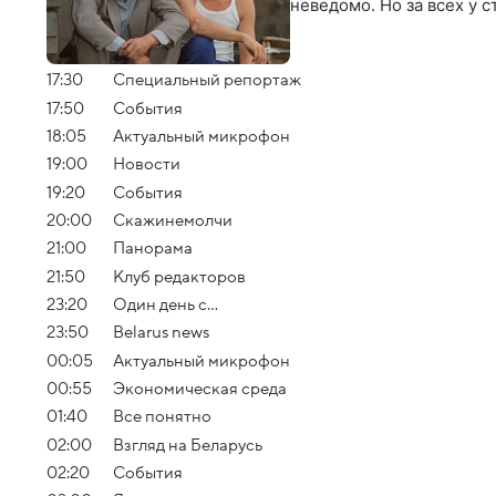
неведомо. Но за всех у 
17:30
Специальный репортаж
17:50
События
18:05
Актуальный микрофон
19:00
Новости
19:20
События
20:00
Скажинемолчи
21:00
Панорама
21:50
Клуб редакторов
23:20
Один день с...
23:50
Belarus news
00:05
Актуальный микрофон
00:55
Экономическая среда
01:40
Все понятно
02:00
Взгляд на Беларусь
02:20
События