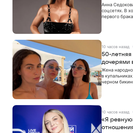
Анна Седокова
соцсетях. В х
первого брака
ответственнос
10 часов назад
50-летняя
дочерями 
Жена народно
в купальниках
черном бикини
выбрала банд
10 часов назад
«Я ревную
отношения