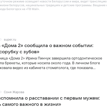
осуточном режиме освещает новости Белоруссии и мира, ведет трансляцию
й жизни белорусов, нацинальных традициях и детские программы. Вещание 
да Белогорск на «ТВ Mail».
super.ru
а «Дома 2» сообщила о важном событии:
сорубку с зубов»
ница «Дома 2» Ирина Пинчук завершила ортодонтическое
ла брекеты, которые носила около года. В личном блоге
ковала видео из кабинета стоматолога, где показала
ия
Соня Жарова
вспомнила о расставании с первым мужем:
 самого важного в жизни»