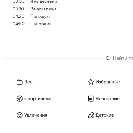
03:00
Я из деревни
03:30
Belarus news
04:20
Палешукi
04:50
Панорама
Все
Избранные
Спортивные
Новостные
Увлечения
Детские