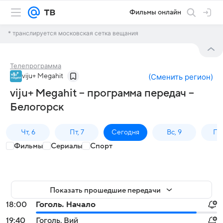
Фильмы онлайн
* транслируется московская сетка вещания
Телепрограмма
viju+ Megahit
(
Сменить регион
)
viju+ Megahit – программа передач –
Белогорск
Чт, 6
Пт, 7
Сегодня
Вс, 9
Пн,
Фильмы
Сериалы
Спорт
Показать прошедшие передачи
18:00
Гоголь. Начало
19:40
Гоголь. Вий