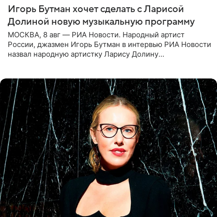
Игорь Бутман хочет сделать с Ларисой
Долиной новую музыкальную программу
МОСКВА, 8 авг — РИА Новости. Народный артист
России, джазмен Игорь Бутман в интервью РИА Новости
назвал народную артистку Ларису Долину
великолепной певицей и рассказал о желании сделать с
ней новую совместную