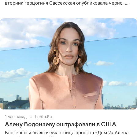
вторник герцогиня Сассекская опубликовала черно-
белую фотографию, на которой она прыгает в бассейн с
воздушными
1 час назад
Lenta.Ru
Алену Водонаеву оштрафовали в США
Блогерша и бывшая участница проекта «Дом 2» Алена