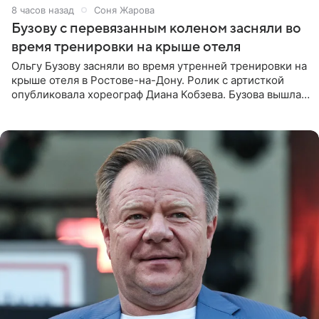
8 часов назад
Соня Жарова
Бузову с перевязанным коленом засняли во
время тренировки на крыше отеля
Ольгу Бузову засняли во время утренней тренировки на
крыше отеля в Ростове-на-Дону. Ролик с артисткой
опубликовала хореограф Диана Кобзева. Бузова вышла
на занятие спортом в 32-градусную жару ранним утром,