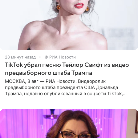
28 минут назад
© РИА Новости
TikTok убрал песню Тейлор Свифт из видео
предвыборного штаба Трампа
МОСКВА, 8 авг — РИА Новости. Видеоролик
предвыборного штаба президента США Дональда
Трампа, недавно опубликованный в соцсети TikTok,
остался без звуковой дорожки в виде песни August
(«Август») американской