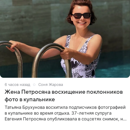
6 часов назад
Соня Жарова
Жена Петросяна восхищение поклонников
фото в купальнике
Татьяна Брухунова восхитила подписчиков фотографией
в купальнике во время отдыха. 37-летняя супруга
Евгения Петросяна опубликовала в соцсетях снимок, на
котором позирует у бассейна в белоснежном монокини