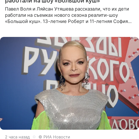
работали на шоу «Большой куш»
Павел Воля и Ляйсан Утяшева рассказали, что их дети
работали на съемках нового сезона реалити-шоу
«Большой куш». 13-летние Роберт и 11-летняя София
отправились вместе с родителями в Таиланд и успели
поработать
2 часа назад
© РИА Новости