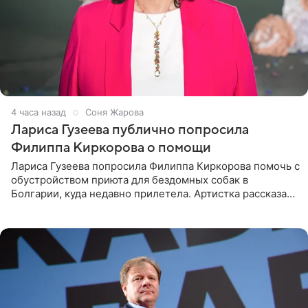
4 часа назад
Соня Жарова
Лариса Гузеева публично попросила
Филиппа Киркорова о помощи
Лариса Гузеева попросила Филиппа Киркорова помочь с
обустройством приюта для бездомных собак в
Болгарии, куда недавно прилетела. Артистка рассказала
о местных волонтерах, которые временно забирают
животных к