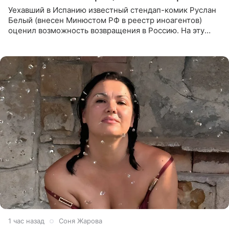
Уехавший в Испанию известный стендап-комик Руслан
Белый (внесен Минюстом РФ в реестр иноагентов)
оценил возможность возвращения в Россию. На эту
тему юморист высказался в подкасте «От реки до
моря», выпуск
1 час назад
Соня Жарова