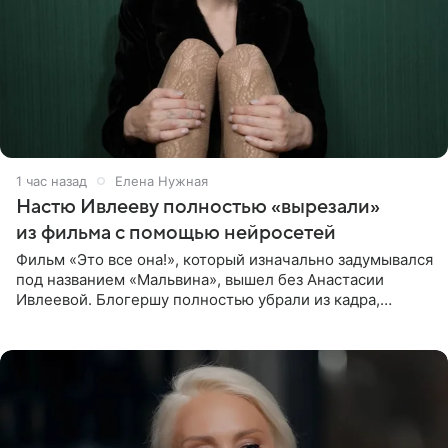
1 час назад
Елена Нужная
Настю Ивлееву полностью «вырезали»
из фильма с помощью нейросетей
Фильм «Это все она!», который изначально задумывался
под названием «Мальвина», вышел без Анастасии
Ивлеевой. Блогершу полностью убрали из кадра,
заменив ее лицо с помощью нейросетей. Об этом
сообщает