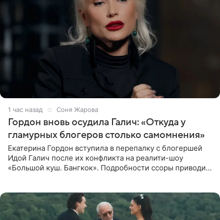
1 час назад
Соня Жарова
Гордон вновь осудила Галич: «Откуда у
гламурных блогеров столько самомнения»
Екатерина Гордон вступила в перепалку с блогершей
Идой Галич после их конфликта на реалити-шоу
«Большой куш. Бангкок». Подробности ссоры приводит
«СтарХит». Гордон подчеркнула, что не намерена
прислушиваться к