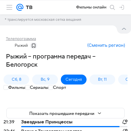
Фильмы онлайн
* транслируется московская сетка вещания
Телепрограмма
(
Сменить регион
)
Рыжий
Рыжий – программа передач –
Белогорск
Сб, 8
Вс, 9
Сегодня
Вт, 11
Ср,
Фильмы
Сериалы
Спорт
Показать прошедшие передачи
21:39
Звездные Принцессы