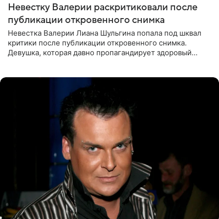
Невестку Валерии раскритиковали после
публикации откровенного снимка
Невестка Валерии Лиана Шульгина попала под шквал
критики после публикации откровенного снимка.
Девушка, которая давно пропагандирует здоровый
образ жизни, выложила в личном блоге фото в ярко-
розовом