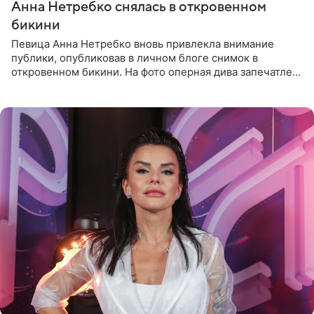
Анна Нетребко снялась в откровенном
бикини
Певица Анна Нетребко вновь привлекла внимание
публики, опубликовав в личном блоге снимок в
откровенном бикини. На фото оперная дива запечатлена
в термальном источнике. В подписи артистка сообщила
поклонникам,