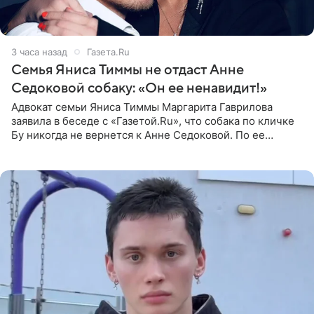
3 часа назад
Газета.Ru
Семья Яниса Тиммы не отдаст Анне
Седоковой собаку: «Он ее ненавидит!»
Адвокат семьи Яниса Тиммы Маргарита Гаврилова
заявила в беседе с «Газетой.Ru», что собака по кличке
Бу никогда не вернется к Анне Седоковой. По ее
словам, животное ненавидит певицу. Гаврилова
ответила на