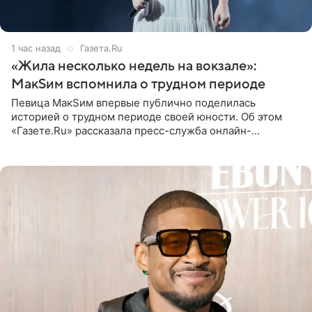
1 час назад
Газета.Ru
«Жила несколько недель на вокзале»:
МакSим вспомнила о трудном периоде
Певица МакSим впервые публично поделилась
историей о трудном периоде своей юности. Об этом
«Газете.Ru» рассказала пресс-служба онлайн-
кинотеатра START, который совместно с VK Добром и
МАЕР запустил социальный