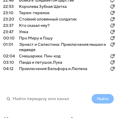
22:46
Вовка в Тридевятом царстве
22:53
Королева Зубная Щетка
23:10
Терем-теремок
23:20
Стойкий оловянный солдатик
23:37
Кто сказал мяу?
23:47
Умка
00:10
Про Миру и Гошу
01:01
Эрнест и Селестина: Приключения мышки и
медведя
02:04
Смешарики. Пин-код
03:10
Панда и петушок Лука
04:12
Приключения Бельфора и Люпена
Найти