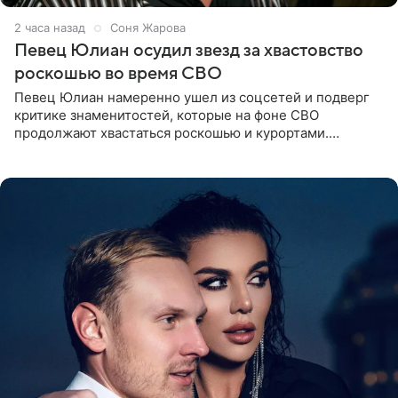
2 часа назад
Соня Жарова
Певец Юлиан осудил звезд за хвастовство
роскошью во время СВО
Певец Юлиан намеренно ушел из соцсетей и подверг
критике знаменитостей, которые на фоне СВО
продолжают хвастаться роскошью и курортами.
Заслуженный артист России признался, что устроил
себе настоящий «детокс» и