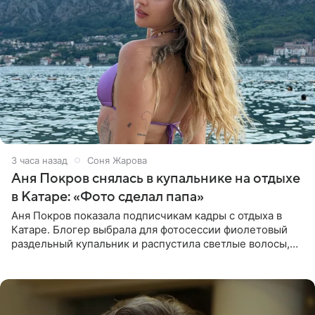
3 часа назад
Соня Жарова
Аня Покров снялась в купальнике на отдыхе
в Катаре: «Фото сделал папа»
Аня Покров показала подписчикам кадры с отдыха в
Катаре. Блогер выбрала для фотосессии фиолетовый
раздельный купальник и распустила светлые волосы,
уложив их мягкими волнами. На снимках она
запечатлена на фоне