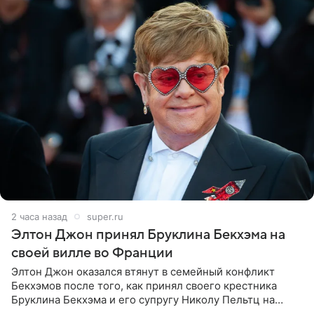
2 часа назад
super.ru
Элтон Джон принял Бруклина Бекхэма на
своей вилле во Франции
Элтон Джон оказался втянут в семейный конфликт
Бекхэмов после того, как принял своего крестника
Бруклина Бекхэма и его супругу Николу Пельтц на
своей вилле во Франции. Как сообщает