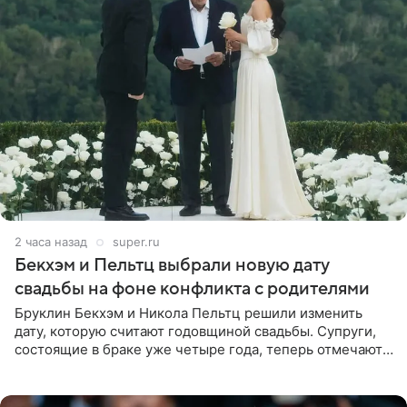
2 часа назад
super.ru
Бекхэм и Пельтц выбрали новую дату
свадьбы на фоне конфликта с родителями
Бруклин Бекхэм и Никола Пельтц решили изменить
дату, которую считают годовщиной свадьбы. Супруги,
состоящие в браке уже четыре года, теперь отмечают
не день своей роскошной свадьбы в апреле 2022-го, а
дату