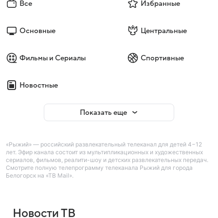
Все
Избранные
Основные
Центральные
Фильмы и Сериалы
Спортивные
Новостные
Показать еще
«Рыжий» — российский развлекательный телеканал для детей 4−12
лет. Эфир канала состоит из мультипликационных и художественных
сериалов, фильмов, реалити-шоу и детских развлекательных передач.
Смотрите полную телепрограмму телеканала Рыжий для города
Белогорск на «ТВ Mail».
Новости ТВ