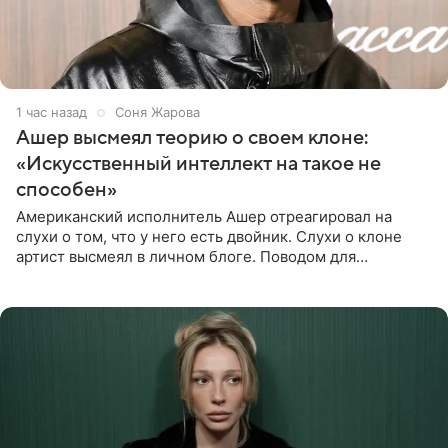
1 час назад
Соня Жарова
Ашер высмеял теорию о своем клоне:
«Искусственный интеллект на такое не
способен»
Американский исполнитель Ашер отреагировал на
слухи о том, что у него есть двойник. Слухи о клоне
артист высмеял в личном блоге. Поводом для
обсуждений стали два концерта в Нью-Джерси,
которые 47-летний певец