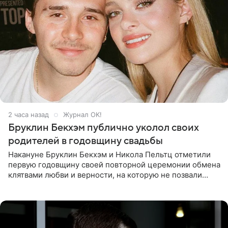
2 часа назад
Журнал OK!
Бруклин Бекхэм публично уколол своих
родителей в годовщину свадьбы
Накануне Бруклин Бекхэм и Никола Пельтц отметили
первую годовщину своей повторной церемонии обмена
клятвами любви и верности, на которую не позвали
никого из клана Бекхэм. По словам инсайдеров, пара
считает это