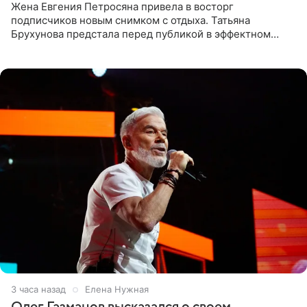
Жена Евгения Петросяна привела в восторг
подписчиков новым снимком с отдыха. Татьяна
Брухунова предстала перед публикой в эффектном
черно-сиреневом монокини, позируя прямо в бассейне.
«Ох, как сочно», «Татьяна,
3 часа назад
Елена Нужная
Олег Газманов высказался о своем