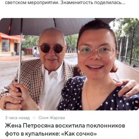
светском мероприятии. Знаменитость поделилась
деталями личной встречи с герцогиней Сассекской,
пишет PageSix. По
3 часа назад
Соня Жарова
Жена Петросяна восхитила поклонников
фото в купальнике: «Как сочно»