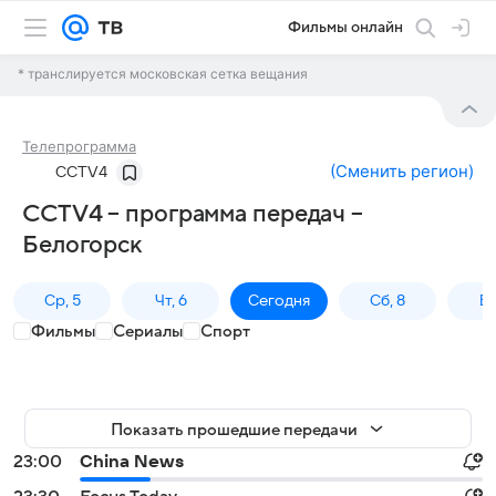
Фильмы онлайн
* транслируется московская сетка вещания
Телепрограмма
(
Сменить регион
)
CCTV4
CCTV4 – программа передач –
Белогорск
Ср, 5
Чт, 6
Сегодня
Сб, 8
Вс
Фильмы
Сериалы
Спорт
Показать прошедшие передачи
23:00
China News