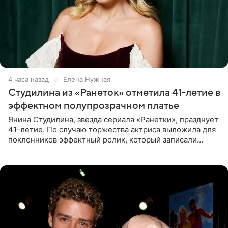
4 часа назад
Елена Нужная
Студилина из «Ранеток» отметила 41-летие в
эффектном полупрозрачном платье
Янина Студилина, звезда сериала «Ранетки», празднует
41-летие. По случаю торжества актриса выложила для
поклонников эффектный ролик, который записали
прошлой ночью. В кадре артистка предстала в
вечернем