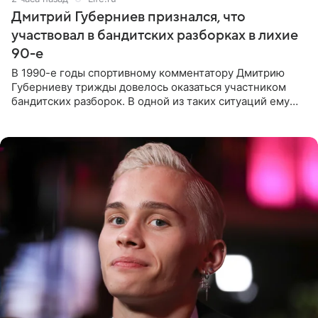
Дмитрий Губерниев признался, что
участвовал в бандитских разборках в лихие
90-е
В 1990-е годы спортивному комментатору Дмитрию
Губерниеву трижды довелось оказаться участником
бандитских разборок. В одной из таких ситуаций ему
выдали тяжелый предмет и приказали вступить в драку,
однако он