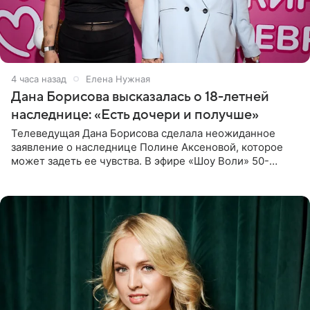
4 часа назад
Елена Нужная
Дана Борисова высказалась о 18-летней
наследнице: «Есть дочери и получше»
Телеведущая Дана Борисова сделала неожиданное
заявление о наследнице Полине Аксеновой, которое
может задеть ее чувства. В эфире «Шоу Воли» 50-
летняя знаменитость откровенно призналась, что не
считает свою дочь