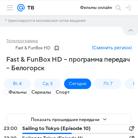
Фильмы онлайн
* транслируется московская сетка вещания
Телепрограмма
(
Сменить регион
)
Fast & FunBox HD
Fast & FunBox HD – программа передач
– Белогорск
Вт, 4
Ср, 5
Сегодня
Пт, 7
Сб
Фильмы
Сериалы
Спорт
Показать прошедшие передачи
23:00
Sailing to Tokyo (Episode 10)