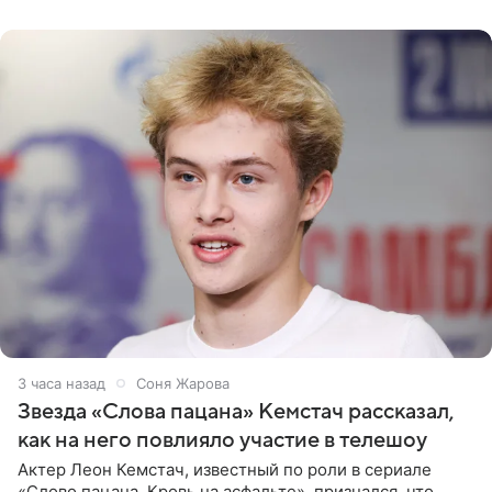
домам». По
3 часа назад
Соня Жарова
Звезда «Слова пацана» Кемстач рассказал,
как на него повлияло участие в телешоу
Актер Леон Кемстач, известный по роли в сериале
«Слово пацана. Кровь на асфальте», признался, что