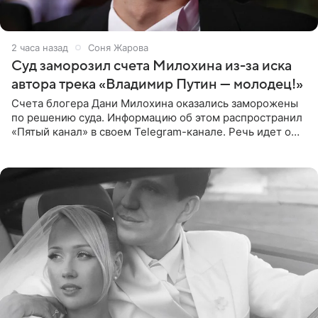
2 часа назад
Соня Жарова
Суд заморозил счета Милохина из-за иска
автора трека «Владимир Путин — молодец!»
Счета блогера Дани Милохина оказались заморожены
по решению суда. Информацию об этом распространил
«Пятый канал» в своем Telegram-канале. Речь идет о
сумме в 407,2 тыс. рублей. Причиной разбирательства
стал