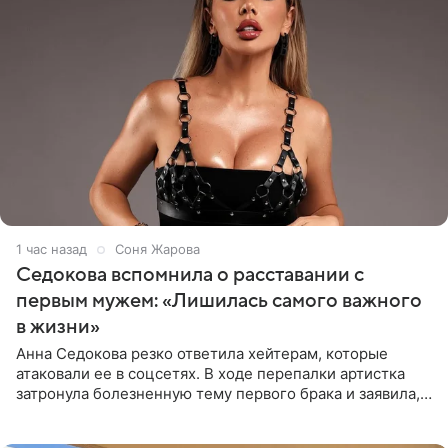
1 час назад
Соня Жарова
Седокова вспомнила о расставании с
первым мужем: «Лишилась самого важного
в жизни»
Анна Седокова резко ответила хейтерам, которые
атаковали ее в соцсетях. В ходе перепалки артистка
затронула болезненную тему первого брака и заявила,
что чужие судьбы — не ее зона ответственности. От
Валентина