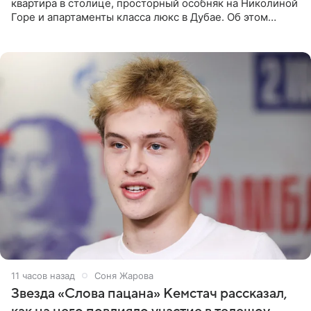
квартира в столице, просторный особняк на Николиной
Горе и апартаменты класса люкс в Дубае. Об этом
сообщает Telegram-канал «Звездач» в рубрике «По
домам». По
11 часов назад
Соня Жарова
Звезда «Слова пацана» Кемстач рассказал,