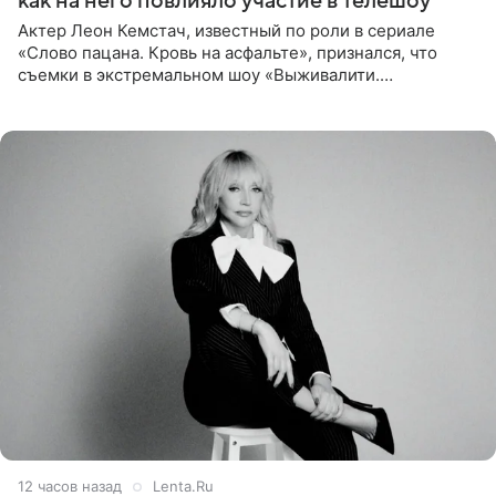
как на него повлияло участие в телешоу
Актер Леон Кемстач, известный по роли в сериале
«Слово пацана. Кровь на асфальте», признался, что
съемки в экстремальном шоу «Выживалити.
Наследники» кардинально повлияли на его образ жизни.
Подробностями он
12 часов назад
Lenta.Ru