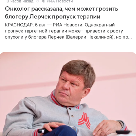
10 часов назад
© РИА Новости
Онколог рассказала, чем может грозить
блогеру Лерчек пропуск терапии
КРАСНОДАР, 6 авг — РИА Новости. Однократный
пропуск таргетной терапии может привести к росту
опухоли у блогера Лерчек (Валерии Чекалиной), но при
оперативном возобновлении лечения ущерб здоровью
не критичен,