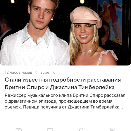
12 часов назад
super.ru
Стали известны подробности расставания
Бритни Спирс и Джастина Тимберлейка
Режиссер музыкального клипа Бритни Спирс рассказал
о драматичном эпизоде, произошедшем во время
съемок. Певица получила от Джастина Тимберлейка
сообщение о расставании прямо на площадке. По
словам постановщика,