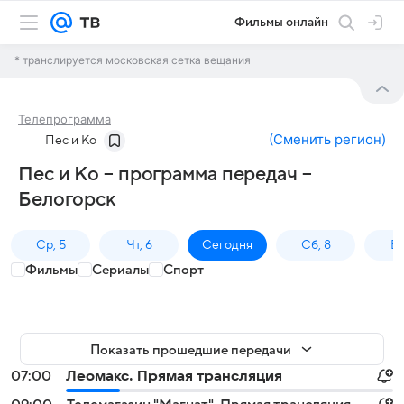
Фильмы онлайн
* транслируется московская сетка вещания
Телепрограмма
(
Сменить регион
)
Пес и Ко
Пес и Ко – программа передач –
Белогорск
Ср, 5
Чт, 6
Сегодня
Сб, 8
Вс
Фильмы
Сериалы
Спорт
Показать прошедшие передачи
07:00
Леомакс. Прямая трансляция