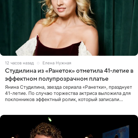
12 часов назад
Елена Нужная
Студилина из «Ранеток» отметила 41-летие в
эффектном полупрозрачном платье
Янина Студилина, звезда сериала «Ранетки», празднует
41-летие. По случаю торжества актриса выложила для
поклонников эффектный ролик, который записали
прошлой ночью. В кадре артистка предстала в
вечернем