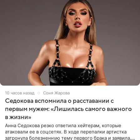
10 часов назад
Соня Жарова
Седокова вспомнила о расставании с
первым мужем: «Лишилась самого важного
в жизни»
Анна Седокова резко ответила хейтерам, которые
атаковали ее в соцсетях. В ходе перепалки артистка
затронула болезненную тему первого брака и заявила,