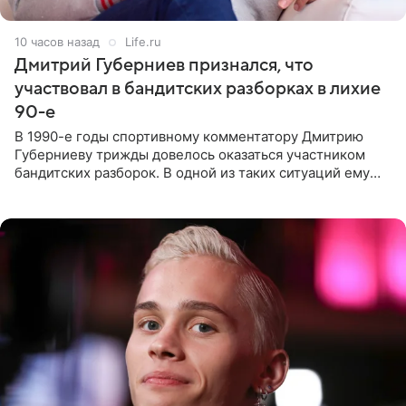
10 часов назад
Life.ru
Дмитрий Губерниев признался, что
участвовал в бандитских разборках в лихие
90-е
В 1990-е годы спортивному комментатору Дмитрию
Губерниеву трижды довелось оказаться участником
бандитских разборок. В одной из таких ситуаций ему
выдали тяжелый предмет и приказали вступить в драку,
однако он