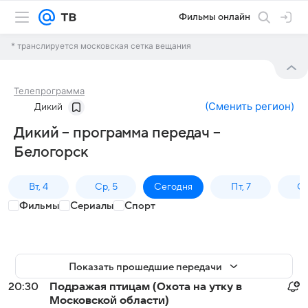
Фильмы онлайн
* транслируется московская сетка вещания
Телепрограмма
(
Сменить регион
)
Дикий
Дикий – программа передач –
Белогорск
Вт, 4
Ср, 5
Сегодня
Пт, 7
Сб
Фильмы
Сериалы
Спорт
Показать прошедшие передачи
20:30
Подражая птицам (Охота на утку в
Московской области)