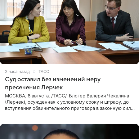
2 часа назад
ТАСС
Суд оставил без изменений меру
пресечения Лерчек
МОСКВА, 6 августа. /ТАСС/. Блогер Валерия Чекалина
(Лерчек), осужденная к условному сроку и штрафу, до
вступления обвинительного приговора в законную силу
будет находиться под запретом определенных
действий. Об