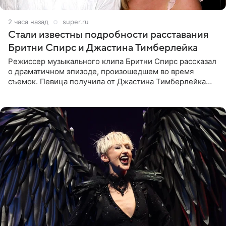
2 часа назад
super.ru
Стали известны подробности расставания
Бритни Спирс и Джастина Тимберлейка
Режиссер музыкального клипа Бритни Спирс рассказал
о драматичном эпизоде, произошедшем во время
съемок. Певица получила от Джастина Тимберлейка
сообщение о расставании прямо на площадке. По
словам постановщика,