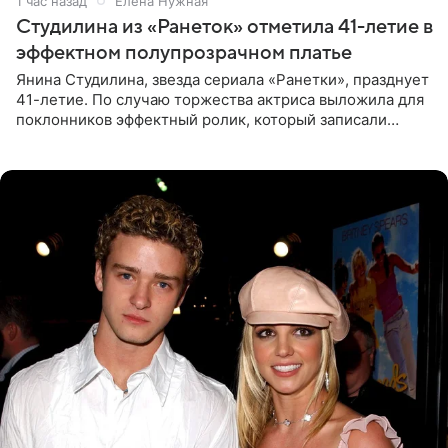
1 час назад
Елена Нужная
Студилина из «Ранеток» отметила 41-летие в
эффектном полупрозрачном платье
Янина Студилина, звезда сериала «Ранетки», празднует
41-летие. По случаю торжества актриса выложила для
поклонников эффектный ролик, который записали
прошлой ночью. В кадре артистка предстала в
вечернем