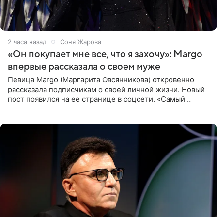
2 часа назад
Соня Жарова
«Он покупает мне все, что я захочу»: Margo
впервые рассказала о своем муже
Певица Margo (Маргарита Овсянникова) откровенно
рассказала подписчикам о своей личной жизни. Новый
пост появился на ее странице в соцсети. «Самый
лучший на свете. И да, он действительно покупает мне
все, что я