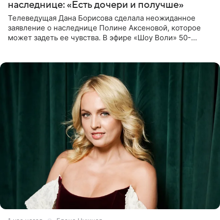
наследнице: «Есть дочери и получше»
Телеведущая Дана Борисова сделала неожиданное
заявление о наследнице Полине Аксеновой, которое
может задеть ее чувства. В эфире «Шоу Воли» 50-
летняя знаменитость откровенно призналась, что не
считает свою дочь