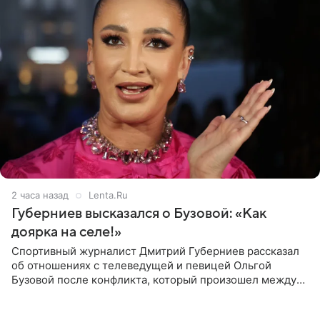
2 часа назад
Lenta.Ru
Губерниев высказался о Бузовой: «Как
доярка на селе!»
Спортивный журналист Дмитрий Губерниев рассказал
об отношениях с телеведущей и певицей Ольгой
Бузовой после конфликта, который произошел между
ними в 2021 году в прямом эфире канала «Матч ТВ». В
разговоре с