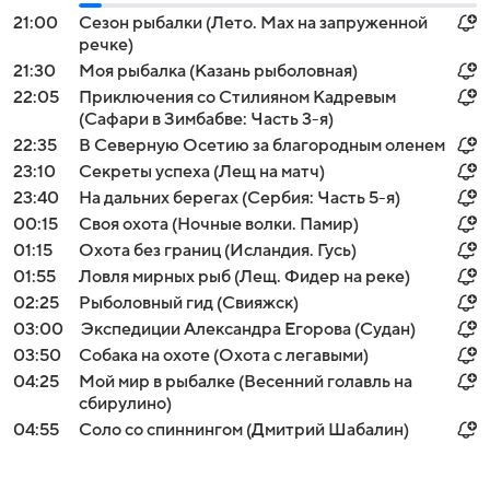
21:00
Сезон рыбалки (Лето. Мах на запруженной
речке)
21:30
Моя рыбалка (Казань рыболовная)
22:05
Приключения со Стилияном Кадревым
(Сафари в Зимбабве: Часть 3-я)
22:35
В Северную Осетию за благородным оленем
23:10
Секреты успеха (Лещ на матч)
23:40
На дальних берегах (Сербия: Часть 5-я)
00:15
Своя охота (Ночные волки. Памир)
01:15
Охота без границ (Исландия. Гусь)
01:55
Ловля мирных рыб (Лещ. Фидер на реке)
02:25
Рыболовный гид (Свияжск)
03:00
Экспедиции Александра Егорова (Судан)
03:50
Собака на охоте (Охота с легавыми)
04:25
Мой мир в рыбалке (Весенний голавль на
сбирулино)
04:55
Соло со спиннингом (Дмитрий Шабалин)