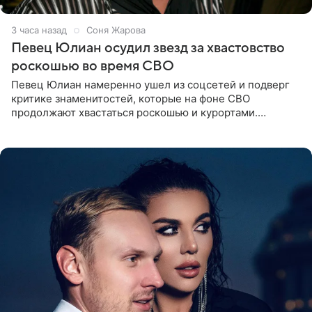
3 часа назад
Соня Жарова
Певец Юлиан осудил звезд за хвастовство
роскошью во время СВО
Певец Юлиан намеренно ушел из соцсетей и подверг
критике знаменитостей, которые на фоне СВО
продолжают хвастаться роскошью и курортами.
Заслуженный артист России признался, что устроил
себе настоящий «детокс» и