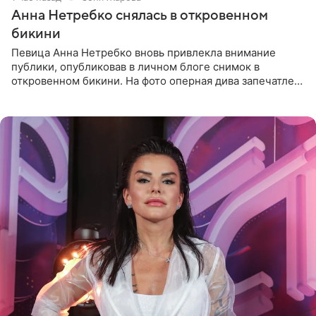
Анна Нетребко снялась в откровенном
бикини
Певица Анна Нетребко вновь привлекла внимание
публики, опубликовав в личном блоге снимок в
откровенном бикини. На фото оперная дива запечатлена
в термальном источнике. В подписи артистка сообщила
поклонникам,