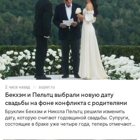
2 часа назад
super.ru
Бекхэм и Пельтц выбрали новую дату
свадьбы на фоне конфликта с родителями
Бруклин Бекхэм и Никола Пельтц решили изменить
дату, которую считают годовщиной свадьбы. Супруги,
состоящие в браке уже четыре года, теперь отмечают
не день своей роскошной свадьбы в апреле 2022-го, а
дату