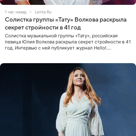
1 час назад
Lenta.Ru
Солистка группы «Тату» Волкова раскрыла
секрет стройности в 41 год
Солистка музыкальной группы «Тату», российская
певица Юлия Волкова раскрыла секрет стройности в 41
год. Интервью с ней публикует журнал Hello!.
Знаменитость рассказала, что следует принципу,
который включает в