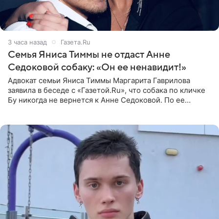
3 часа назад
Газета.Ru
Семья Яниса Тиммы не отдаст Анне
Седоковой собаку: «Он ее ненавидит!»
Адвокат семьи Яниса Тиммы Маргарита Гаврилова
заявила в беседе с «Газетой.Ru», что собака по кличке
Бу никогда не вернется к Анне Седоковой. По ее
словам, животное ненавидит певицу. Гаврилова
ответила на