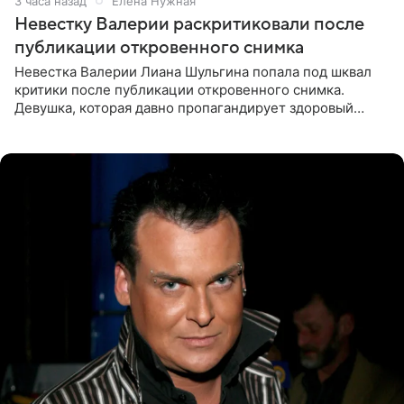
3 часа назад
Елена Нужная
Невестку Валерии раскритиковали после
публикации откровенного снимка
Невестка Валерии Лиана Шульгина попала под шквал
критики после публикации откровенного снимка.
Девушка, которая давно пропагандирует здоровый
образ жизни, выложила в личном блоге фото в ярко-
розовом