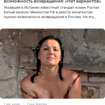
возможность возвращения: «Нет вариантов»
Уехавший в Испанию известный стендап-комик Руслан
Белый (внесен Минюстом РФ в реестр иноагентов)
оценил возможность возвращения в Россию. На эту
тему юморист высказался в подкасте «От реки до
моря», выпуск
1 час назад
Соня Жарова