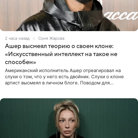
2 часа назад
Соня Жарова
Ашер высмеял теорию о своем клоне:
«Искусственный интеллект на такое не
способен»
Американский исполнитель Ашер отреагировал на
слухи о том, что у него есть двойник. Слухи о клоне
артист высмеял в личном блоге. Поводом для
обсуждений стали два концерта в Нью-Джерси,
которые 47-летний певец