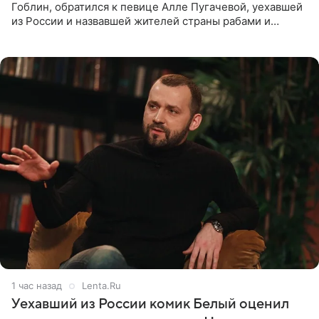
Гоблин, обратился к певице Алле Пугачевой, уехавшей
из России и назвавшей жителей страны рабами и
холопами. Его слова прозвучали в эфире радио Sputnik,
запись
1 час назад
Lenta.Ru
Уехавший из России комик Белый оценил