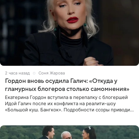
2 часа назад
Соня Жарова
Гордон вновь осудила Галич: «Откуда у
гламурных блогеров столько самомнения»
Екатерина Гордон вступила в перепалку с блогершей
Идой Галич после их конфликта на реалити-шоу
«Большой куш. Бангкок». Подробности ссоры приводит
«СтарХит». Гордон подчеркнула, что не намерена
прислушиваться к