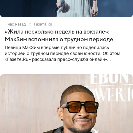
1 час назад
Газета.Ru
«Жила несколько недель на вокзале»:
МакSим вспомнила о трудном периоде
Певица МакSим впервые публично поделилась
историей о трудном периоде своей юности. Об этом
«Газете.Ru» рассказала пресс-служба онлайн-
кинотеатра START, который совместно с VK Добром и
МАЕР запустил социальный