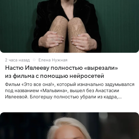
2 часа назад
Елена Нужная
Настю Ивлееву полностью «вырезали»
из фильма с помощью нейросетей
Фильм «Это все она!», который изначально задумывался
под названием «Мальвина», вышел без Анастасии
Ивлеевой. Блогершу полностью убрали из кадра,
заменив ее лицо с помощью нейросетей. Об этом
сообщает