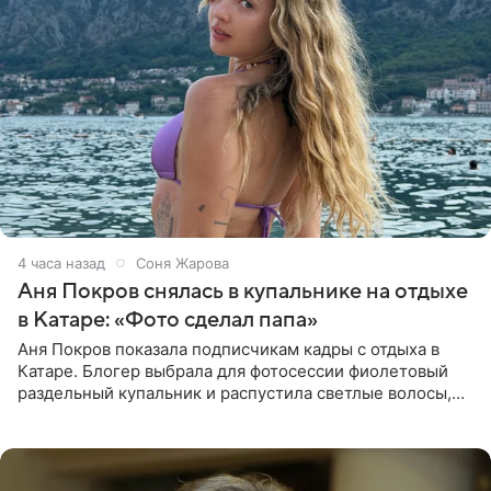
4 часа назад
Соня Жарова
Аня Покров снялась в купальнике на отдыхе
в Катаре: «Фото сделал папа»
Аня Покров показала подписчикам кадры с отдыха в
Катаре. Блогер выбрала для фотосессии фиолетовый
раздельный купальник и распустила светлые волосы,
уложив их мягкими волнами. На снимках она
запечатлена на фоне