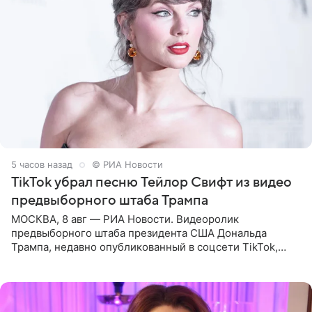
5 часов назад
© РИА Новости
TikTok убрал песню Тейлор Свифт из видео
предвыборного штаба Трампа
МОСКВА, 8 авг — РИА Новости. Видеоролик
предвыборного штаба президента США Дональда
Трампа, недавно опубликованный в соцсети TikTok,
остался без звуковой дорожки в виде песни August
(«Август») американской