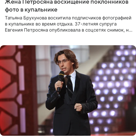
Жена Петросяна восхищение поклонников
фото в купальнике
Татьяна Брухунова восхитила подписчиков фотографией
в купальнике во время отдыха. 37-летняя супруга
Евгения Петросяна опубликовала в соцсетях снимок, на
котором позирует у бассейна в белоснежном монокини
с