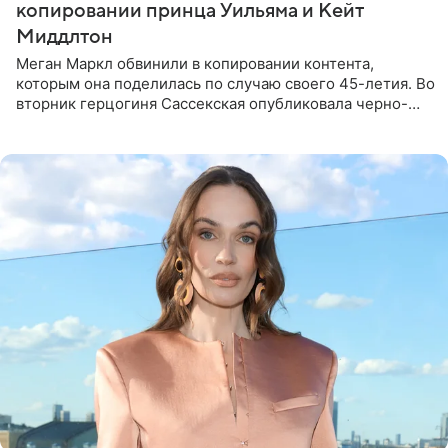
копировании принца Уильяма и Кейт
Миддлтон
Меган Маркл обвинили в копировании контента,
которым она поделилась по случаю своего 45-летия. Во
вторник герцогиня Сассекская опубликовала черно-
белую фотографию, на которой она прыгает в бассейн с
воздушными