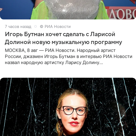
7 часов назад
© РИА Новости
Игорь Бутман хочет сделать с Ларисой
Долиной новую музыкальную программу
МОСКВА, 8 авг — РИА Новости. Народный артист
России, джазмен Игорь Бутман в интервью РИА Новости
назвал народную артистку Ларису Долину
великолепной певицей и рассказал о желании сделать с
ней новую совместную