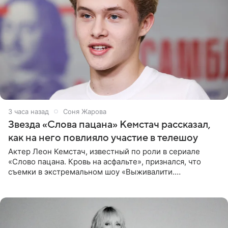
3 часа назад
Соня Жарова
Звезда «Слова пацана» Кемстач рассказал,
как на него повлияло участие в телешоу
Актер Леон Кемстач, известный по роли в сериале
«Слово пацана. Кровь на асфальте», признался, что
съемки в экстремальном шоу «Выживалити.
Наследники» кардинально повлияли на его образ жизни.
Подробностями он