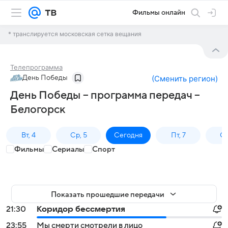
Фильмы онлайн
* транслируется московская сетка вещания
Телепрограмма
День Победы
(
Сменить регион
)
День Победы – программа передач –
Белогорск
Вт, 4
Ср, 5
Сегодня
Пт, 7
Сб
Фильмы
Сериалы
Спорт
Показать прошедшие передачи
21:30
Коридор бессмертия
23:55
Мы смерти смотрели в лицо