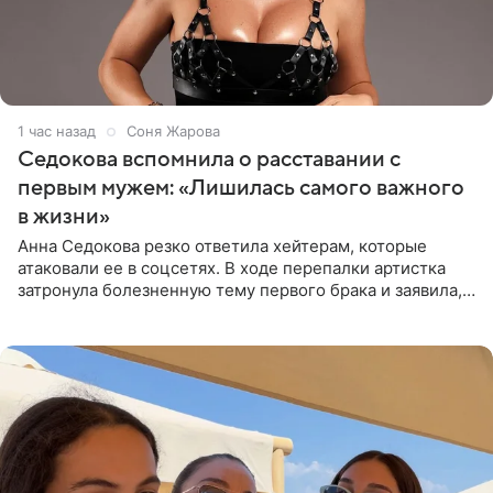
1 час назад
Соня Жарова
Седокова вспомнила о расставании с
первым мужем: «Лишилась самого важного
в жизни»
Анна Седокова резко ответила хейтерам, которые
атаковали ее в соцсетях. В ходе перепалки артистка
затронула болезненную тему первого брака и заявила,
что чужие судьбы — не ее зона ответственности. От
Валентина