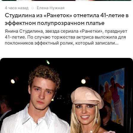
4 часа назад
Елена Нужная
Студилина из «Ранеток» отметила 41-летие в
эффектном полупрозрачном платье
Янина Студилина, звезда сериала «Ранетки», празднует
41-летие. По случаю торжества актриса выложила для
поклонников эффектный ролик, который записали
прошлой ночью. В кадре артистка предстала в
вечернем