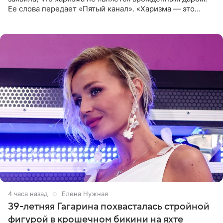
Ее слова передает «Пятый канал». «Харизма — это
отчасти все-таки приобретенное качество, а не
врожденное, потому
4 часа назад
Елена Нужная
39-летняя Гагарина похвасталась стройной
фигурой в крошечном бикини на яхте