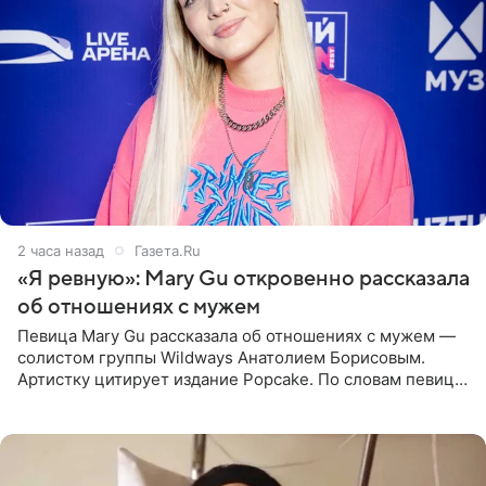
2 часа назад
Газета.Ru
«Я ревную»: Mary Gu откровенно рассказала
об отношениях с мужем
Певица Mary Gu рассказала об отношениях с мужем —
солистом группы Wildways Анатолием Борисовым.
Артистку цитирует издание Popcake. По словам певицы,
залог любви — это принять недостатки другого
человека. Также