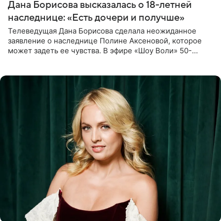
Дана Борисова высказалась о 18-летней
наследнице: «Есть дочери и получше»
Телеведущая Дана Борисова сделала неожиданное
заявление о наследнице Полине Аксеновой, которое
может задеть ее чувства. В эфире «Шоу Воли» 50-
летняя знаменитость откровенно призналась, что не
считает свою дочь