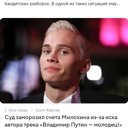
бандитских разборок. В одной из таких ситуаций ему
выдали тяжелый предмет и приказали вступить в драку,
однако он
2 часа назад
Соня Жарова
Суд заморозил счета Милохина из-за иска
автора трека «Владимир Путин — молодец!»