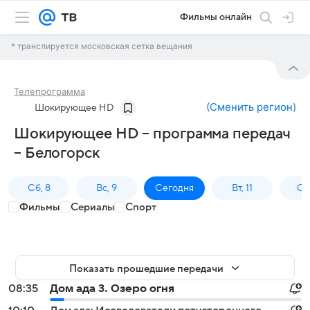
Фильмы онлайн
* транслируется московская сетка вещания
Телепрограмма
(
Сменить регион
)
Шокирующее HD
Шокирующее HD – программа передач
– Белогорск
Сб, 8
Вс, 9
Сегодня
Вт, 11
Ср,
Фильмы
Сериалы
Спорт
Показать прошедшие передачи
08:35
Дом ада 3. Озеро огня