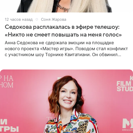
12 часов назад
Соня Жарова
Седокова расплакалась в эфире телешоу:
«Никто не смеет повышать на меня голос»
Анна Седокова не сдержала эмоции на площадке
нового проекта «Мастер игры». Поводом стал конфликт
с участником шоу Торнике Квитатиани. Он обвинил
певицу в нечестной игре, и словесная перепалка
переросла в