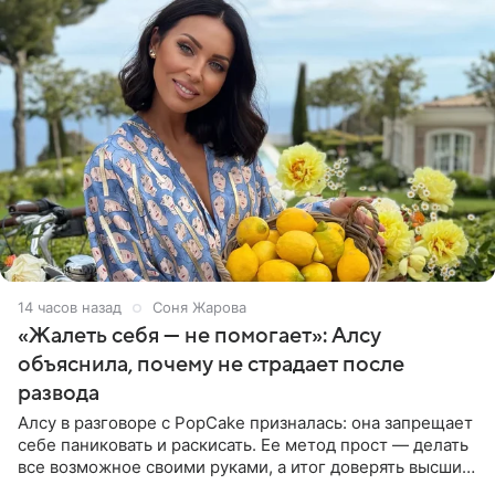
14 часов назад
Соня Жарова
«Жалеть себя — не помогает»: Алсу
объяснила, почему не страдает после
развода
Алсу в разговоре с PopCake призналась: она запрещает
себе паниковать и раскисать. Ее метод прост — делать
все возможное своими руками, а итог доверять высшим
силам. Певица утверждает, что истерики и потеря