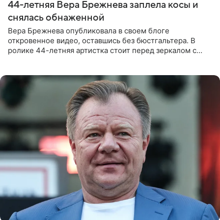
44-летняя Вера Брежнева заплела косы и
снялась обнаженной
Вера Брежнева опубликовала в своем блоге
откровенное видео, оставшись без бюстгальтера. В
ролике 44-летняя артистка стоит перед зеркалом с
обнаженной грудью. Волосы певица собрала в косы и
надела головной убор.