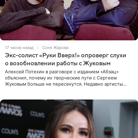
17 часов назад
Соня Жарова
Экс-солист «Руки Вверх!» опроверг слухи
о возобновлении работы с Жуковым
Алексей Потехин в разговоре с изданием «Абзац»
объяснил, почему их творческие пути с Сергеем
Жуковым больше не пересекутся. Недавно артисты
воссоединились на большом концерте «30 нам уже!»,
который прошел в