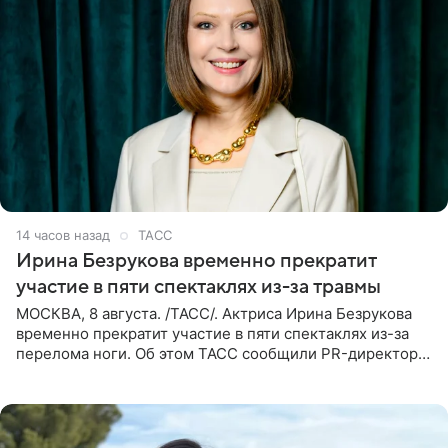
14 часов назад
ТАСС
Ирина Безрукова временно прекратит
участие в пяти спектаклях из-за травмы
МОСКВА, 8 августа. /ТАСС/. Актриса Ирина Безрукова
временно прекратит участие в пяти спектаклях из-за
перелома ноги. Об этом ТАСС сообщили PR-директор
артистки Станислав Влайку и пресс-атташе
Московского