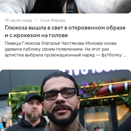
16 часов назад
Соня Жарова
Глюкоза вышла в свет в откровенном образе
и с ирокезом на голове
Певица Глюкоза (Наталья Чистякова-Ионова) снова
удивила публику своим появлением. На этот раз
артистка выбрала провокационный наряд — футболку с
принтом, имитирующим полуобнаженную грудь. Свой
образ Глюкоза