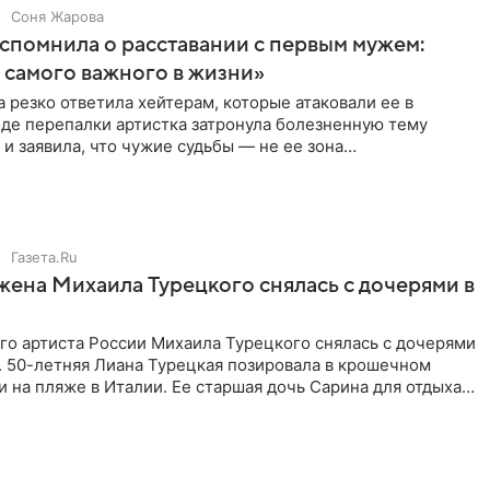
Соня Жарова
спомнила о расставании с первым мужем:
самого важного в жизни»
 резко ответила хейтерам, которые атаковали ее в
оде перепалки артистка затронула болезненную тему
 и заявила, что чужие судьбы — не ее зона
ти. От Валентина
Газета.Ru
жена Михаила Турецкого снялась с дочерями в
го артиста России Михаила Турецкого снялась с дочерями
. 50-летняя Лиана Турецкая позировала в крошечном
 на пляже в Италии. Ее старшая дочь Сарина для отдыха
о