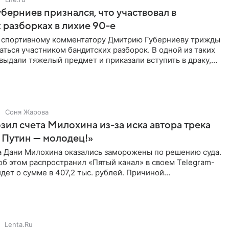
берниев признался, что участвовал в
 разборках в лихие 90-е
ы спортивному комментатору Дмитрию Губерниеву трижды
аться участником бандитских разборок. В одной из таких
выдали тяжелый предмет и приказали вступить в драку,
Соня Жарова
зил счета Милохина из-за иска автора трека
 Путин — молодец!»
а Дани Милохина оказались заморожены по решению суда.
б этом распространил «Пятый канал» в своем Telegram-
идет о сумме в 407,2 тыс. рублей. Причиной
ва стал
Lenta.Ru