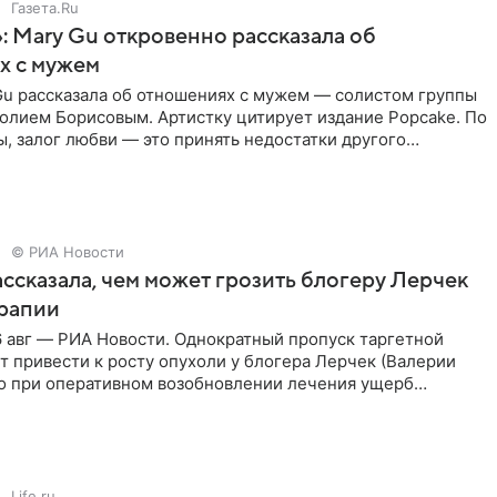
Газета.Ru
: Mary Gu откровенно рассказала об
х с мужем
Gu рассказала об отношениях с мужем — солистом группы
олием Борисовым. Артистку цитирует издание Popcake. По
, залог любви — это принять недостатки другого
кже
© РИА Новости
ссказала, чем может грозить блогеру Лерчек
ерапии
 авг — РИА Новости. Однократный пропуск таргетной
 привести к росту опухоли у блогера Лерчек (Валерии
но при оперативном возобновлении лечения ущерб
ритичен,
Life.ru