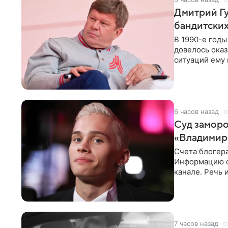
Дмитрий Гу
бандитских
В 1990-е год
довелось оказ
ситуаций ему 
однако он
6 часов назад
Суд заморо
«Владимир
Счета блогер
Информацию о
канале. Речь 
разбирательст
7 часов назад