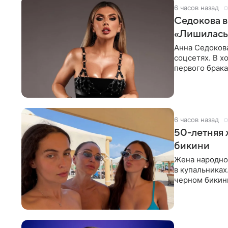
6 часов назад
Седокова в
«Лишилась 
Анна Седокова
соцсетях. В х
первого брака
ответственнос
6 часов назад
50-летняя 
бикини
Жена народно
в купальниках
черном бикини
выбрала банд