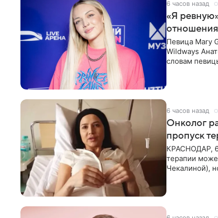
6 часов назад
«Я ревную»
отношения
Певица Mary 
Wildways Анат
словам певицы
человека. Та
6 часов назад
Онколог ра
пропуск т
КРАСНОДАР, 6
терапии может
Чекалиной), 
здоровью не к
6 часов назад