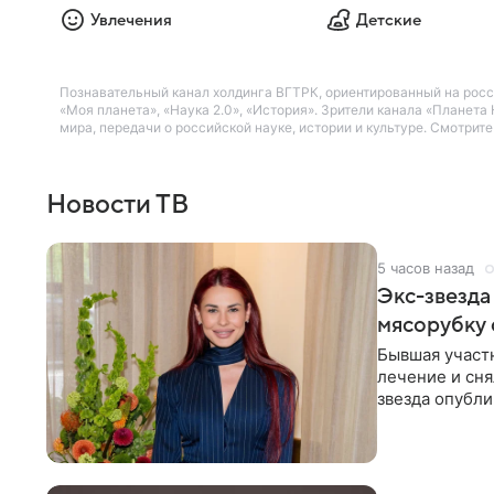
Увлечения
Детские
Познавательный канал холдинга ВГТРК, ориентированный на росс
«Моя планета», «Наука 2.0», «История». Зрители канала «Плане
мира, передачи о российской науке, истории и культуре. Смотрит
Новости ТВ
5 часов назад
Экс-звезда
мясорубку 
Бывшая участ
лечение и сня
звезда опубли
процесс снят