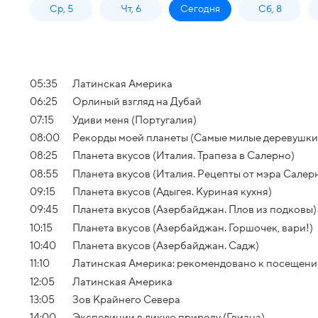
Ср, 5
Чт, 6
Сегодня
Сб, 8
05:35
Латинская Америка
06:25
Орлиный взгляд на Дубай
07:15
Удиви меня (Португалия)
08:00
Рекорды моей планеты (Самые милые деревушки
08:25
Планета вкусов (Италия. Трапеза в Салерно)
08:55
Планета вкусов (Италия. Рецепты от мэра Салер
09:15
Планета вкусов (Адыгея. Куриная кухня)
09:45
Планета вкусов (Азербайджан. Плов из подковы)
10:15
Планета вкусов (Азербайджан. Горшочек, вари!)
10:40
Планета вкусов (Азербайджан. Садж)
11:10
Латинская Америка: рекомендовано к посещени
12:05
Латинская Америка
13:05
Зов Крайнего Севера
14:00
Экспедиции в дикую природу (Гвиана)