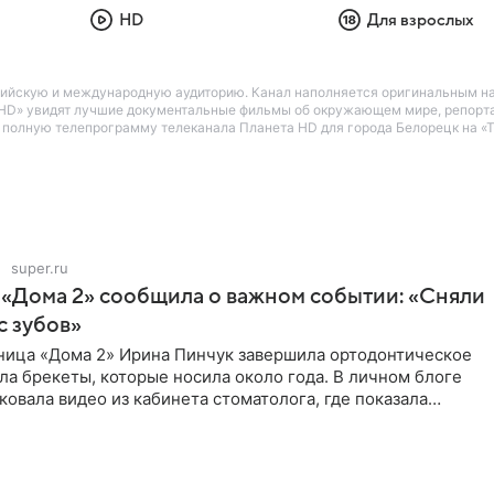
HD
Для взрослых
ийскую и международную аудиторию. Канал наполняется оригинальным нау
та HD» увидят лучшие документальные фильмы об окружающем мире, репорта
е полную телепрограмму телеканала Планета HD для города Белорецк на «Т
super.ru
 «Дома 2» сообщила о важном событии: «Сняли
с зубов»
ница «Дома 2» Ирина Пинчук завершила ортодонтическое
ла брекеты, которые носила около года. В личном блоге
ковала видео из кабинета стоматолога, где показала
ия