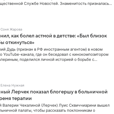
бщественной Службе Новостей. Знаменитость призналась,
Соня Жарова
нил, как болел астмой в детстве: «Был близок
обы откинуться»
ий Дудь (признан в РФ иностранным агентом) в новом
о YouTube-канала, где он беседовал с кинокомпозитором
ьпериным, поделился личной историей о борьбе с
 астмой в
Елена Нужная
ный Лерчек показал блогершу в больничной
время терапии
 Валерии Чекалиной (Лерчек) Луис Сквиччиарини вышел
ольничной палаты, чтобы рассказать поклонникам о