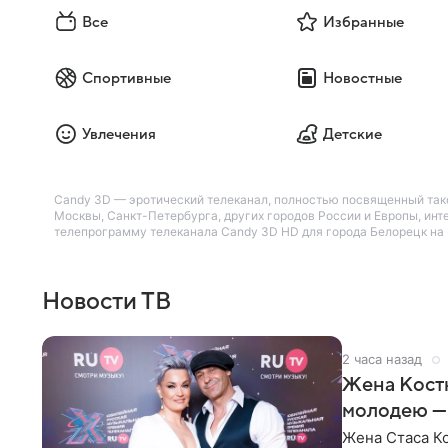
Все
Избранные
Спортивные
Новостные
Увлечения
Детские
Candy 3D — эротический телеканал, полностью посвященный тако
Москвы, Санкт-Петербурга, других городов России и Европы, инт
телепрограмму телеканала Candy 3D HD для города Белорецк на «
Новости ТВ
2 часа назад
Жена Кост
молодею —
Жена Стаса К