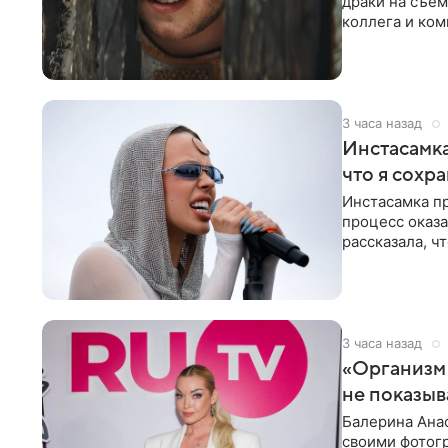
драки на съем
коллега и ком
3 часа назад
Инстасамка
что я сохр
Инстасамка пр
процесс оказа
рассказала, ч
«ужасно
3 часа назад
«Организм 
не показыв
Балерина Анас
своими фотогр