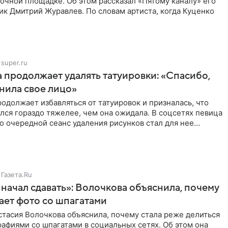
очной площадке. Об этом рассказал «Пятому каналу» его
ик Дмитрий Журавлев. По словам артиста, когда Куценко
super.ru
 продолжает удалять татуировки: «Спасибо,
анила свое лицо»
одолжает избавляться от татуировок и призналась, что
лся гораздо тяжелее, чем она ожидала. В соцсетях певица
то очередной сеанс удаления рисунков стал для нее
Газета.Ru
начал сдавать»: Волочкова объяснила, почему
ает фото со шпагатами
тасия Волочкова объяснила, почему стала реже делиться
афиями со шпагатами в социальных сетях. Об этом она