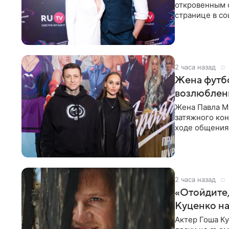
откровенным 
странице в со
время отпуска
2 часа назад
Жена футбо
возлюбленн
Жена Павла Ма
затяжного ко
ходе общения 
раньше судил 
2 часа назад
«Отойдите,
Куценко на
Актер Гоша Ку