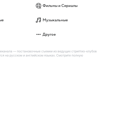
Фильмы и Сериалы
ые
Музыкальные
Другое
леканала — постановочные съемки из ведущих стриптиз-клубов
тся на русском и английском языках. Смотрите полную