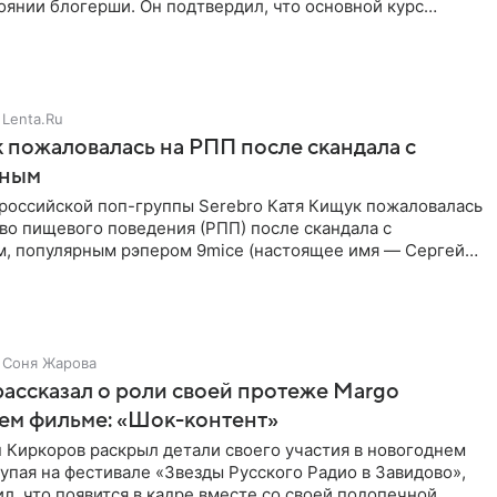
янии блогерши. Он подтвердил, что основной курс
позади, но
Lenta.Ru
 пожаловалась на РПП после скандала с
нным
 российской поп-группы Serebro Катя Кищук пожаловалась
во пищевого поведения (РПП) после скандала с
, популярным рэпером 9mice (настоящее имя — Сергей
Соня Жарова
ассказал о роли своей протеже Margo
ем фильме: «Шок-контент»
 Киркоров раскрыл детали своего участия в новогоднем
упая на фестивале «Звезды Русского Радио в Завидово»,
л, что появится в кадре вместе со своей подопечной