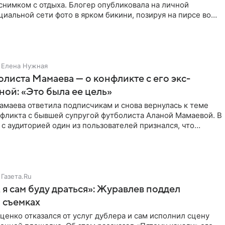
снимком с отдыха. Блогер опубликовала на личной
циальной сети фото в ярком бикини, позируя на пирсе во
 в Турции,
Елена Нужная
листа Мамаева — о конфликте с его экс-
ой: «Это была ее цель»
маева ответила подписчикам и снова вернулась к теме
нфликта с бывшей супругой футболиста Аланой Мамаевой. В
с аудиторией один из пользователей признался, что
о
Газета.Ru
 я сам буду драться»: Журавлев поддел
 съемках
ценко отказался от услуг дублера и сам исполнил сцену