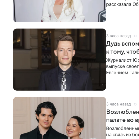
рассказала О
что на
3 часа назад
Дудь вспом
к тому, чт
Журналист Юр
выпуске своег
Евгением Гал
бронхиальной
3 часа назад
Возлюблен
палате во 
Возлюбленный
на связь из б