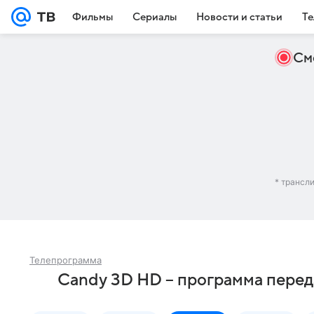
Фильмы
Сериалы
Новости и статьи
Те
См
* трансл
Телепрограмма
Candy 3D HD – программа перед