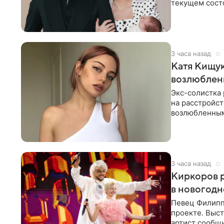
текущем состо
химиотерапии 
3 часа назад
Катя Кищук
возлюбле
Экс-солистка
на расстройст
возлюбленным
Дмитриев).
3 часа назад
Киркоров р
в новогодн
Певец Филипп
проекте. Выст
артист сообщи