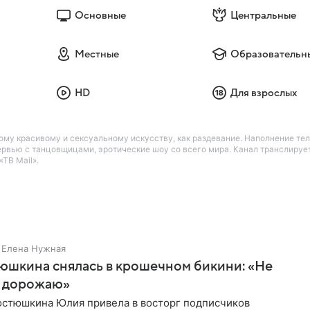
Основные
Центральные
Местные
Образовательн
HD
Для взрослых
му красивому и сексуальному искусству, как раздевание. Наполнение те
ервью с танцовщицами, эротические шоу со всего мира. Канал транслируе
ТВ Mail».
Елена Нужная
юшкина снялась в крошечном бикини: «Не
 дорожаю»
остюшкина Юлия привела в восторг подписчиков