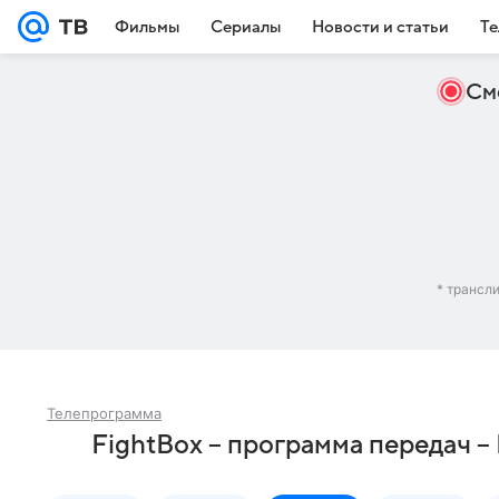
Фильмы
Сериалы
Новости и статьи
Те
См
* трансл
Телепрограмма
FightBox – программа передач –