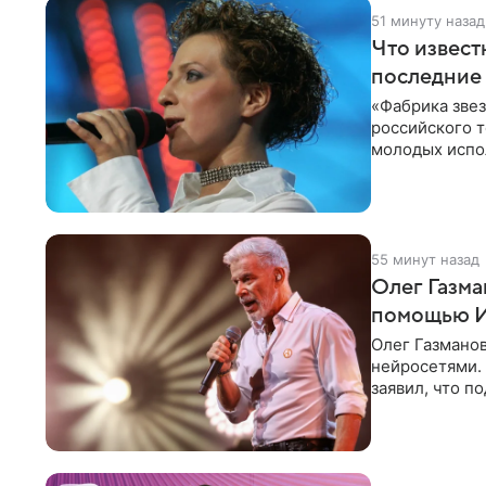
51 минуту назад
Что извест
последние 
«Фабрика зве
российского 
молодых испо
2007 год, а за
55 минут назад
Олег Газма
помощью 
Олег Газманов
нейросетями. 
заявил, что п
шаблонно. По