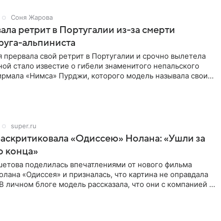
Соня Жарова
ала ретрит в Португалии из-за смерти
руга-альпиниста
 прервала свой ретрит в Португалии и срочно вылетела
ой стало известие о гибели знаменитого непальского
ирмала «Нимса» Пурджи, которого модель называла своим
ом
super.ru
аскритиковала «Одиссею» Нолана: «Ушли за
о конца»
шетова поделилась впечатлениями от нового фильма
лана «Одиссея» и призналась, что картина не оправдала
В личном блоге модель рассказала, что они с компанией не