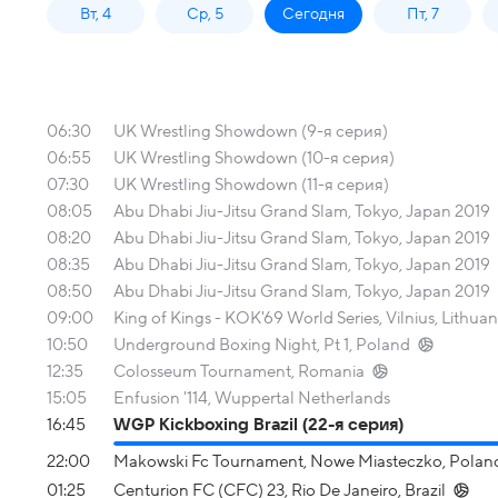
Вт, 4
Ср, 5
Сегодня
Пт, 7
06:30
UK Wrestling Showdown (9-я серия)
06:55
UK Wrestling Showdown (10-я серия)
07:30
UK Wrestling Showdown (11-я серия)
08:05
Abu Dhabi Jiu-Jitsu Grand Slam, Tokyo, Japan 2019
08:20
Abu Dhabi Jiu-Jitsu Grand Slam, Tokyo, Japan 2019
08:35
Abu Dhabi Jiu-Jitsu Grand Slam, Tokyo, Japan 2019
08:50
Abu Dhabi Jiu-Jitsu Grand Slam, Tokyo, Japan 2019
09:00
King of Kings - KOK'69 World Series, Vilnius, Lithuani
10:50
Underground Boxing Night, Pt 1, Poland
12:35
Colosseum Tournament, Romania
15:05
Enfusion '114, Wuppertal Netherlands
16:45
WGP Kickboxing Brazil (22-я серия)
22:00
Makowski Fc Tournament, Nowe Miasteczko, Polan
01:25
Centurion FC (CFC) 23, Rio De Janeiro, Brazil