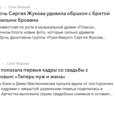
д
Соня Жарова
дочь Сергея Жукова удивила образом с бритой
 белыми бровями
известная по роли в музыкальной драме «Плакса»,
ичном блоге новые фото, которые сильно удивили
 Дочь фронтмена группы «Руки Вверх!» Сергея Жукова
ед публикой с
Соня Жарова
 показала первые кадры со свадьбы с
вым: «Теперь муж и жена»
ы Коки и Димы Масленникова прошла вдали от посторонних
 кадрами с закрытой церемонии певица поделилась в
. Артистка выложила серию свадебных снимков и оставила