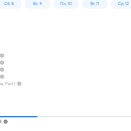
Сб, 8
Вс, 9
Пн, 10
Вт, 11
Ср, 12
a, Part I
d