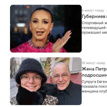
6 минут назад
Губерниев 
Спортивный ж
телеведущей 
произошел меж
разговоре с
16 минут назад
Жена Петро
подросшим
Супруга Евген
показала покл
женщина опуб