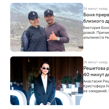
26 минут назад
Боня прерв
близкого д
Виктория Боня
домой. Причин
альпиниста Н
близким друг
36 минут назад
Решетова р
40 минут д
Анастасия Ре
Кристофера Но
ее ожиданий. 
стали