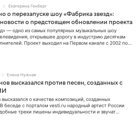
Екатерина Генберг
но о перезапуске шоу «Фабрика звезд»:
новости о предстоящем обновлении проекта
зд» — одно из самых популярных музыкальных шоу
телевидения, открывшее дорогу в индустрию десяткам
лнителей. Проект выходил на Первом канале с 2002 по
тем
Елена Нужная
нов высказался против песен, созданных с
ИИ
 высказался о качестве композиций, созданных
В беседе с порталом vesti.ru народный артист России
одобные треки лишены индивидуальности и звучат
 мнению