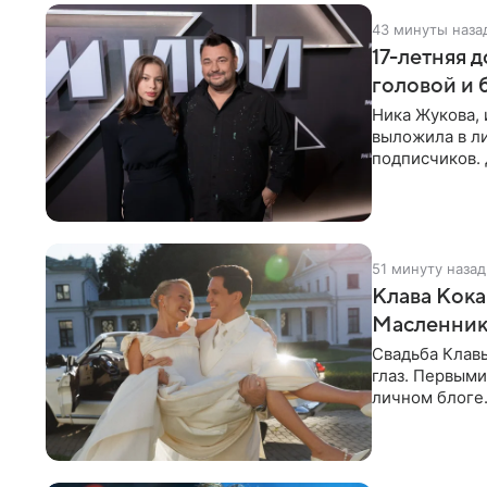
43 минуты наза
17-летняя 
головой и
Ника Жукова, 
выложила в л
подписчиков.
предстала пер
51 минуту назад
Клава Кока
Масленнико
Свадьба Клав
глаз. Первыми
личном блоге
лаконичную