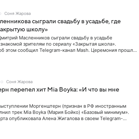
Соня Жарова
ленникова сыграли свадьбу в усадьбе, где
Закрытую школу»
Дмитрий Масленников сыграли свадьбу в усадьбе
знакомой зрителям по сериалу «Закрытая школа».
б этом сообщил Telegram-канал Mash. Церемония прошла
 дверями.
Соня Жарова
н перепел хит Mia Boyka: «И что вы мне
выступлении Моргенштерн (признан в РФ иностранным
лнил трек Mia Boyka (Мария Бойко) «Базовый минимум».
рта опубликовала Алена Жигалова в своем Telegram-
ое утро