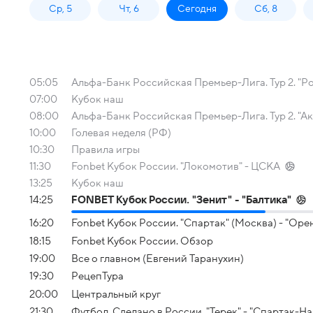
Ср, 5
Чт, 6
Сегодня
Сб, 8
05:05
Альфа-Банк Российская Премьер-Лига. Тур 2. "Ро
07:00
Кубок наш
08:00
Альфа-Банк Российская Премьер-Лига. Тур 2. "Ак
10:00
Голевая неделя (РФ)
10:30
Правила игры
11:30
Fonbet Кубок России. "Локомотив" - ЦСКА
13:25
Кубок наш
14:25
FONBET Кубок России. "Зенит" - "Балтика"
16:20
Fonbet Кубок России. "Спартак" (Москва) - "Оре
18:15
Fonbet Кубок России. Обзор
19:00
Все о главном (Евгений Таранухин)
19:30
РецепТура
20:00
Центральный круг
21:30
Футбол. Сделано в России. "Терек" - "Спартак-На