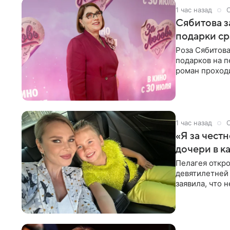
1 час назад
Сябитова з
подарки ср
Роза Сябитова
подарков на п
роман проходи
партнера бол
1 час назад
«Я за честн
дочери в к
Пелагея откро
девятилетней
заявила, что 
Пелагея