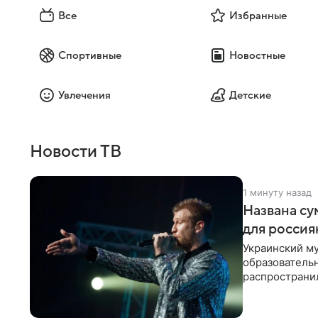
Все
Избранные
Спортивные
Новостные
Увлечения
Детские
Новости ТВ
1 минуту назад
Названа су
для россия
Украинский му
образователь
распространил
исполнитель 