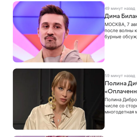
49 минут назад
Дима Билан
МОСКВА, 7 ав
после волны к
бурные обсуж
глубин. В
59 минут назад
Полина Диб
«Оплаченн
Полина Дибров
числе со стор
многодетная м