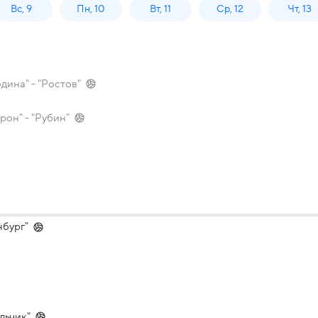
Вс, 9
Пн, 10
Вт, 11
Ср, 12
Чт, 13
дина" - "Ростов"
рон" - "Рубин"
нбург"
льчик"