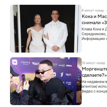
8 минут назад
Кока и Мас
снимали «
Клава Кока и 
Середниково, 
Информацию о
за закрытыми
19 минут назад
Моргенштер
сделаете?»
На недавнем 
агентом) испо
Видео с конце
канале. «Добр