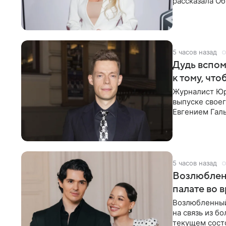
рассказала О
что на
5 часов назад
Дудь вспом
к тому, чт
Журналист Юр
выпуске своег
Евгением Гал
бронхиальной
5 часов назад
Возлюблен
палате во 
Возлюбленный
на связь из б
текущем состо