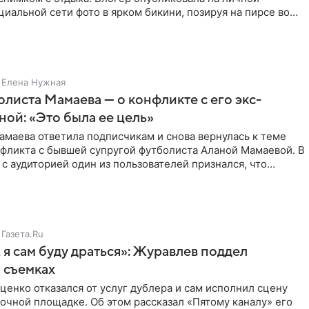
циальной сети фото в ярком бикини, позируя на пирсе во
 в Турции,
Елена Нужная
листа Мамаева — о конфликте с его экс-
ой: «Это была ее цель»
маева ответила подписчикам и снова вернулась к теме
нфликта с бывшей супругой футболиста Аланой Мамаевой. В
с аудиторией один из пользователей признался, что
о
Газета.Ru
 я сам буду драться»: Журавлев поддел
 съемках
ценко отказался от услуг дублера и сам исполнил сцену
очной площадке. Об этом рассказал «Пятому каналу» его