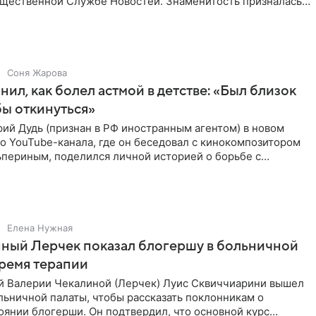
бщественной Службе Новостей. Знаменитость призналась,
Соня Жарова
нил, как болел астмой в детстве: «Был близок
обы откинуться»
ий Дудь (признан в РФ иностранным агентом) в новом
о YouTube-канала, где он беседовал с кинокомпозитором
ьпериным, поделился личной историей о борьбе с
 астмой в
Елена Нужная
ный Лерчек показал блогершу в больничной
время терапии
 Валерии Чекалиной (Лерчек) Луис Сквиччиарини вышел
ольничной палаты, чтобы рассказать поклонникам о
янии блогерши. Он подтвердил, что основной курс