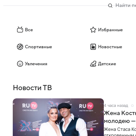
Все
Избранные
Спортивные
Новостные
Увлечения
Детские
Новости ТВ
4 часа назад
Жена Кост
молодею —
Жена Стаса К
откровенным 