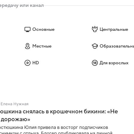
Основные
Центральные
Местные
Образовательн
HD
Для взрослых
Елена Нужная
юшкина снялась в крошечном бикини: «Не
 дорожаю»
остюшкина Юлия привела в восторг подписчиков
снимком с отдыха. Блогер опубликовала на личной