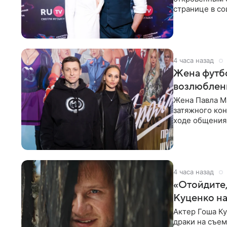
странице в со
время отпуска
4 часа назад
Жена футбо
возлюбленн
Жена Павла Ма
затяжного ко
ходе общения 
раньше судил 
4 часа назад
«Отойдите,
Куценко на
Актер Гоша Ку
драки на съем