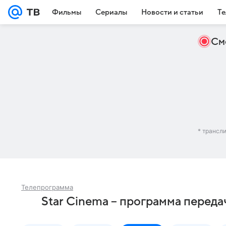
Фильмы
Сериалы
Новости и статьи
Те
См
* трансл
Телепрограмма
Star Cinema – программа переда