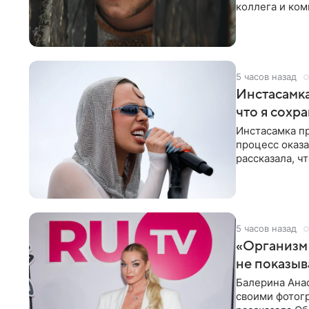
коллега и ком
5 часов назад
Инстасамка
что я сохр
Инстасамка пр
процесс оказа
рассказала, ч
«ужасно
5 часов назад
«Организм 
не показыв
Балерина Анас
своими фотогр