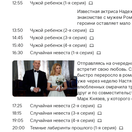
12:55
Чужой ребенок (1-я серия)
Известная актриса Надеж
знакомстве с мужем Ром
героини оставляет мало
13:50
Чужой ребенок (2-я серия)
14:45
Чужой ребенок (3-я серия)
15:40
Чужой ребенок (4-я серия)
16:30
Случайная невеста (1-я серия)
Отправляясь на очередно
встретит свою любовь. 
быстро переросло в рома
уже через неделю Настя
влюбленных омрачила тр
друг и по совместитель
Марк Князев, у которого
решили оставить удочер
17:25
Случайная невеста (2-я серия)
18:15
Случайная невеста (3-я серия)
19:05
Случайная невеста (4-я серия)
20:00
Темные лабиринты прошлого (1-я серия)