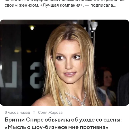
своим женихом. «Лучшая компания», — подписала
снимки звезда льда. Напомним, 19 июля Щербакова
объявила о помолвке.
6 часов назад
Соня Жарова
Бритни Спирс объявила об уходе со сцены:
«Мысль о шоу-бизнесе мне противна»