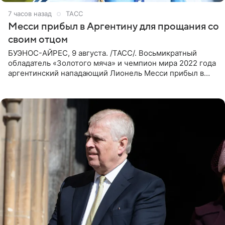
7 часов назад
ТАСС
Месси прибыл в Аргентину для прощания со
своим отцом
БУЭНОС-АЙРЕС, 9 августа. /ТАСС/. Восьмикратный
обладатель «Золотого мяча» и чемпион мира 2022 года
аргентинский нападающий Лионель Месси прибыл в
Аргентину для участия в церемонии прощания со своим
отцом. Об