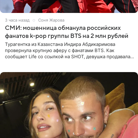
3 часа назад
Соня Жарова
СМИ: мошенница обманула российских
фанатов k-pop группы BTS на 2 млн рублей
Турагентка из Казахстана Индира Абдикаримова
провернула крупную аферу с фанатами BTS. Как
сообщает Life со ссылкой на SHOT, девушка продавала
поддельные туры на концерт группы в Пусане. По
данным издания,