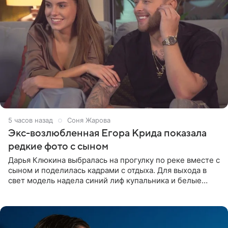
5 часов назад
Соня Жарова
Экс-возлюбленная Егора Крида показала
редкие фото с сыном
Дарья Клюкина выбралась на прогулку по реке вместе с
сыном и поделилась кадрами с отдыха. Для выхода в
свет модель надела синий лиф купальника и белые
шорты, дополнив образ солнцезащитными очками.
Волосы