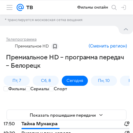
Фильмы онлайн
* транслируется московская сетка вещания
Телепрограмма
(
Сменить регион
)
Премиальное HD
Премиальное HD – программа передач
– Белорецк
Пт, 7
Сб, 8
Сегодня
Пн, 10
Вт,
Фильмы
Сериалы
Спорт
Показать прошедшие передачи
17:50
Тайна Мунакра