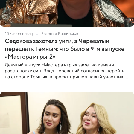
15 часов назад
Евгения Башинская
Седокова захотела уйти, а Череватый
перешел к Темным: что было в 9-м выпуске
«Мастера игры-2»
Девятый выпуск «Мастера игры» заметно изменил
расстановку сил. Влад Череватый согласился перейти
на сторону Темных, в проект пришел новый участник, а
Курбан Омаров и Анна Седокова оказались под таким
давлением.