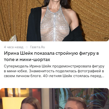
4 часа назад
Газета.Ru
Ирина Шейк показала стройную фигуру в
топе и мини-шортах
Супермодель Ирина Шейк продемонстрировала фигуру
в мини-юбке. Знаменитость поделилась фотографией в
своем личном блоге. 40-летняя Шейк стоялась перед
зеркалом в черном топе с кружевом, который
дополнила