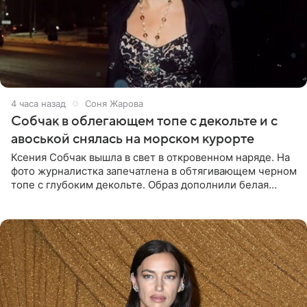
4 часа назад
Соня Жарова
Собчак в облегающем топе с декольте и с
авоськой снялась на морском курорте
Ксения Собчак вышла в свет в откровенном наряде. На
фото журналистка запечатлена в обтягивающем черном
топе с глубоким декольте. Образ дополнили белая
юбка-миди, вьетнамки на платформе и соломенная
шляпа.