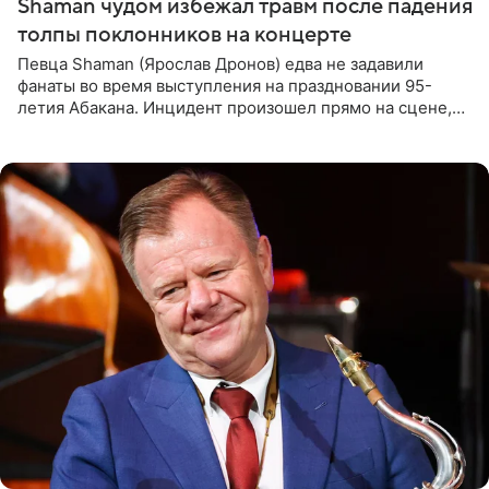
Shaman чудом избежал травм после падения
толпы поклонников на концерте
Певца Shaman (Ярослав Дронов) едва не задавили
фанаты во время выступления на праздновании 95-
летия Абакана. Инцидент произошел прямо на сцене,
подробности сообщает «Абзац». Толпа поклонников
навалилась на