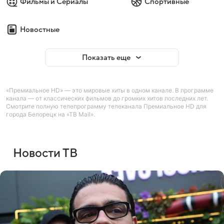
Фильмы и Сериалы
Спортивные
Новостные
Показать еще
«Премиальное HD» — это мировые хиты в одном канале. В программе
канала — от классических фильмов до громких хитов последних лет.
Смотрите полную телепрограмму телеканала Премиальное HD для
города Белорецк на «ТВ Mail».
Новости ТВ