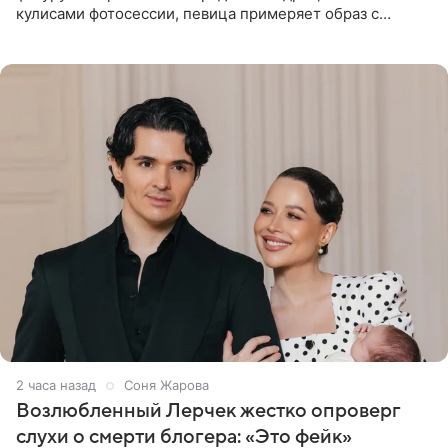
кулисами фотосессии, певица примеряет образ с
ангельскими крыльями за спиной. Главным акцентом
наряда стало
2 часа назад
Соня Жарова
Возлюбленный Лерчек жестко опроверг
слухи о смерти блогера: «Это фейк»