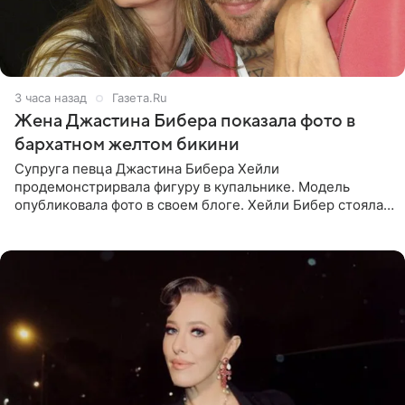
3 часа назад
Газета.Ru
Жена Джастина Бибера показала фото в
бархатном желтом бикини
Супруга певца Джастина Бибера Хейли
продемонстрирвала фигуру в купальнике. Модель
опубликовала фото в своем блоге. Хейли Бибер стояла
перед зеркалом в желтом крошечном бархатном
бикини, которое дополнила