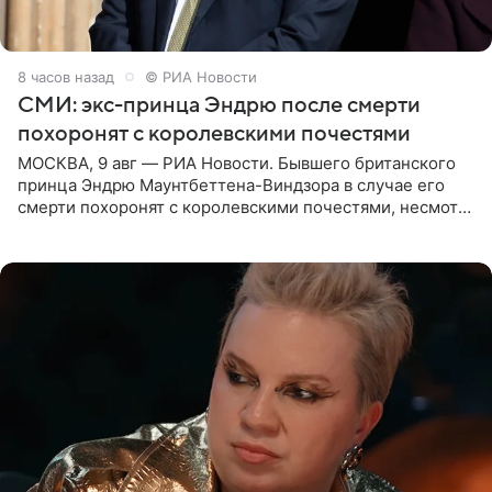
8 часов назад
© РИА Новости
СМИ: экс-принца Эндрю после смерти
похоронят с королевскими почестями
МОСКВА, 9 авг — РИА Новости. Бывшего британского
принца Эндрю Маунтбеттена-Виндзора в случае его
смерти похоронят с королевскими почестями, несмотря
на лишение всех титулов, сообщает Daily Mail со
ссылкой на