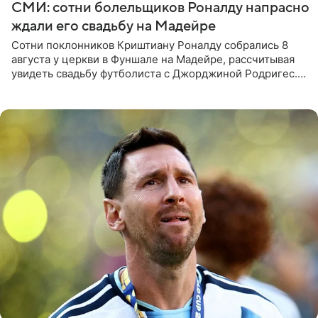
СМИ: сотни болельщиков Роналду напрасно
ждали его свадьбу на Мадейре
Сотни поклонников Криштиану Роналду собрались 8
августа у церкви в Фуншале на Мадейре, рассчитывая
увидеть свадьбу футболиста с Джорджиной Родригес.
Однако знаменитая пара на церемонии не появилась —
вместо них