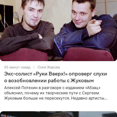
55 минут назад
Соня Жарова
Экс-солист «Руки Вверх!» опроверг слухи
о возобновлении работы с Жуковым
Алексей Потехин в разговоре с изданием «Абзац»
объяснил, почему их творческие пути с Сергеем
Жуковым больше не пересекутся. Недавно артисты
воссоединились на большом концерте «30 нам уже!»,
который прошел в