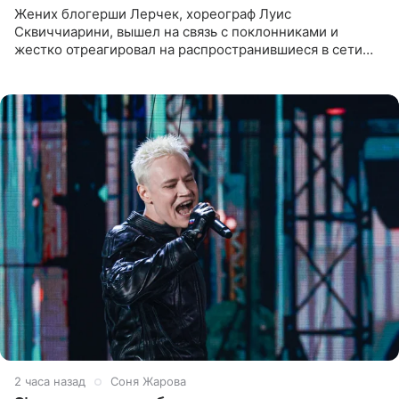
Жених блогерши Лерчек, хореограф Луис
Сквиччиарини, вышел на связь с поклонниками и
жестко отреагировал на распространившиеся в сети
слухи о смерти Валерии Чекалиной. «Это фейк! Я в
шоке, что такие люди
2 часа назад
Соня Жарова