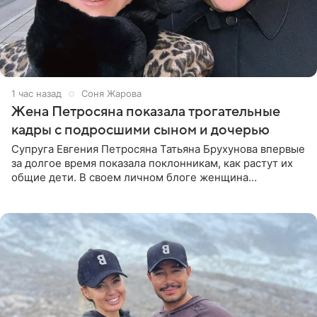
1 час назад
Соня Жарова
Жена Петросяна показала трогательные
кадры с подросшими сыном и дочерью
Супруга Евгения Петросяна Татьяна Брухунова впервые
за долгое время показала поклонникам, как растут их
общие дети. В своем личном блоге женщина
опубликовала редкие кадры с шестилетним сыном
Ваганом и