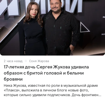
2 часа назад
Соня Жарова
17-летняя дочь Сергея Жукова удивила
образом с бритой головой и белыми
бровями
Ника Жукова, известная по роли в музыкальной драме
«Плакса», выложила в личном блоге новые фото,
которые сильно удивили подписчиков. Дочь фронтмена
группы «Руки Вверх!» Сергея Жукова предстала перед
публикой с