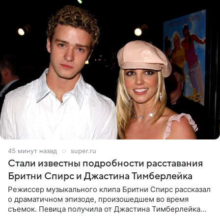
46 минут назад
super.ru
Стали известны подробности расставания
Бритни Спирс и Джастина Тимберлейка
Режиссер музыкального клипа Бритни Спирс рассказал
о драматичном эпизоде, произошедшем во время
съемок. Певица получила от Джастина Тимберлейка
сообщение о расставании прямо на площадке. По