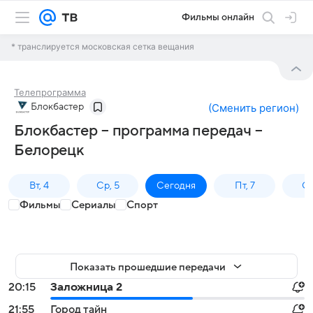
Фильмы онлайн
* транслируется московская сетка вещания
Телепрограмма
Блокбастер
(
Сменить регион
)
Блокбастер – программа передач –
Белорецк
Вт, 4
Ср, 5
Сегодня
Пт, 7
Сб
Фильмы
Сериалы
Спорт
Показать прошедшие передачи
20:15
Заложница 2
21:55
Город тайн