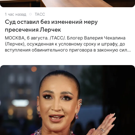
1 час назад
ТАСС
Суд оставил без изменений меру
пресечения Лерчек
МОСКВА, 6 августа. /ТАСС/. Блогер Валерия Чекалина
(Лерчек), осужденная к условному сроку и штрафу, до
вступления обвинительного приговора в законную силу
будет находиться под запретом определенных
действий. Об