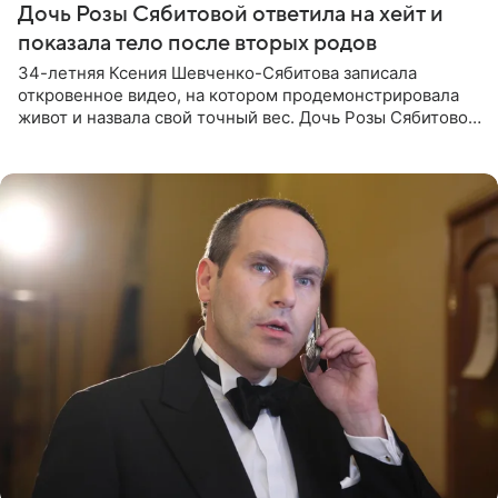
Дочь Розы Сябитовой ответила на хейт и
показала тело после вторых родов
34-летняя Ксения Шевченко-Сябитова записала
откровенное видео, на котором продемонстрировала
живот и назвала свой точный вес. Дочь Розы Сябитовой
призналась, что получала множество оскорбительных
сообщений, но