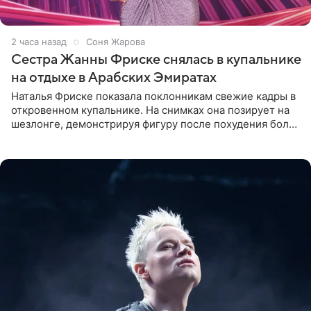
2 часа назад
Соня Жарова
Сестра Жанны Фриске снялась в купальнике
на отдыхе в Арабских Эмиратах
Наталья Фриске показала поклонникам свежие кадры в
откровенном купальнике. На снимках она позирует на
шезлонге, демонстрируя фигуру после похудения более
чем на десять килограммов. В подписи к посту