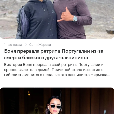
1 час назад
Соня Жарова
Боня прервала ретрит в Португалии из-за
смерти близкого друга-альпиниста
Виктория Боня прервала свой ретрит в Португалии и
срочно вылетела домой. Причиной стало известие о
гибели знаменитого непальского альпиниста Нирмала
«Нимса» Пурджи, которого модель называла своим
близким другом