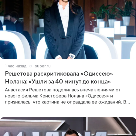
1 час назад
super.ru
Решетова раскритиковала «Одиссею»
Нолана: «Ушли за 40 минут до конца»
Анастасия Решетова поделилась впечатлениями от
нового фильма Кристофера Нолана «Одиссея» и
призналась, что картина не оправдала ее ожиданий. В
личном блоге модель рассказала, что они с компанией
не стали