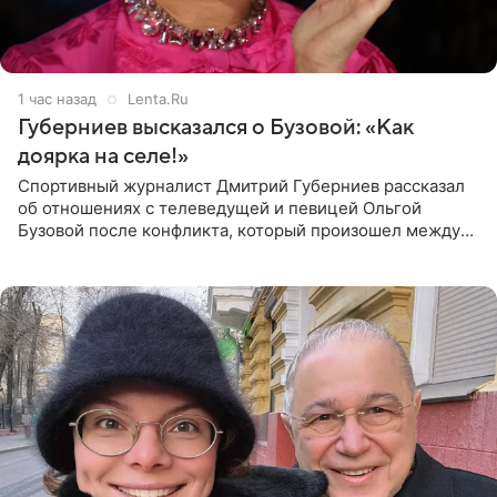
1 час назад
Lenta.Ru
Губерниев высказался о Бузовой: «Как
доярка на селе!»
Спортивный журналист Дмитрий Губерниев рассказал
об отношениях с телеведущей и певицей Ольгой
Бузовой после конфликта, который произошел между
ними в 2021 году в прямом эфире канала «Матч ТВ». В
разговоре с