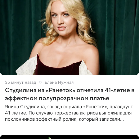
36 минут назад
Елена Нужная
Студилина из «Ранеток» отметила 41-летие в
эффектном полупрозрачном платье
Янина Студилина, звезда сериала «Ранетки», празднует
41-летие. По случаю торжества актриса выложила для
поклонников эффектный ролик, который записали
прошлой ночью. В кадре артистка предстала в
вечернем