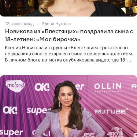
12 часов назад
Елена Нужная
Новикова из «Блестящих» поздравила сына с
18-летием: «Моя бирочка»
Ксения Новикова из группы «Блестящие» трогательно
поздравила своего старшего сына с совершеннолетием.
В личном блоге артистка опубликовала видео, где 18-
летний Мирон легко подхватил маму на руки и закружил
во