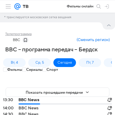
Фильмы онлайн
* транслируется московская сетка вещания
Телепрограмма
(
Сменить регион
)
BBC
BBC – программа передач – Бердск
Вт, 4
Ср, 5
Сегодня
Пт, 7
Сб
Фильмы
Сериалы
Спорт
Показать прошедшие передачи
13:30
BBC News
14:00
BBC News
14:30
BBC News