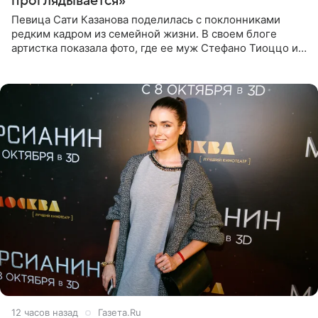
проглядывается»
Певица Сати Казанова поделилась с поклонниками
редким кадром из семейной жизни. В своем блоге
артистка показала фото, где ее муж Стефано Тиоццо и
их маленькая дочь спят рядом. На снимке отец и
малышка лежат в
12 часов назад
Газета.Ru