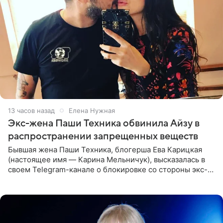
13 часов назад
Елена Нужная
Экс-жена Паши Техника обвинила Айзу в
распространении запрещенных веществ
Бывшая жена Паши Техника, блогерша Ева Карицкая
(настоящее имя — Карина Мельничук), высказалась в
своем Telegram-канале о блокировке со стороны экс-
супруги Гуфа Айзы-Лилуны Ай. Карицкая утверждает,
что ее