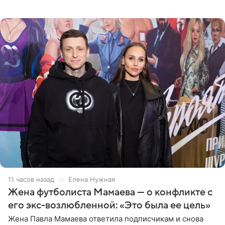
фото в ярком бикини, позируя на пирсе во время отпуска
в Турции,
11 часов назад
Елена Нужная
Жена футболиста Мамаева — о конфликте с
его экс-возлюбленной: «Это была ее цель»
Жена Павла Мамаева ответила подписчикам и снова