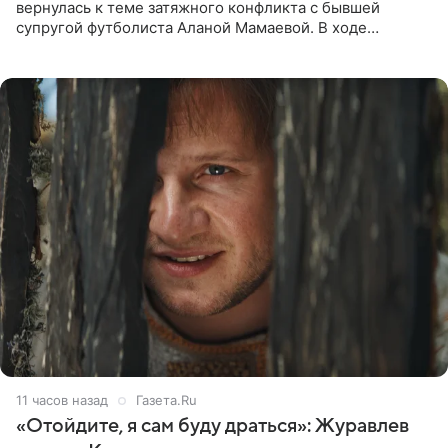
вернулась к теме затяжного конфликта с бывшей
супругой футболиста Аланой Мамаевой. В ходе
общения с аудиторией один из пользователей
признался, что раньше судил о
11 часов назад
Газета.Ru
«Отойдите, я сам буду драться»: Журавлев