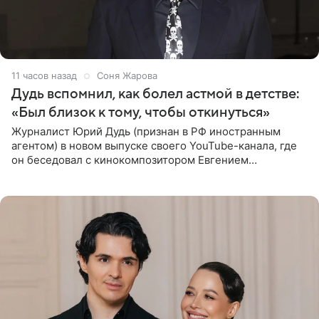
11 часов назад
Соня Жарова
Дудь вспомнил, как болел астмой в детстве:
«Был близок к тому, чтобы откинуться»
Журналист Юрий Дудь (признан в РФ иностранным
агентом) в новом выпуске своего YouTube-канала, где
он беседовал с кинокомпозитором Евгением
Гальпериным, поделился личной историей о борьбе с
бронхиальной астмой в