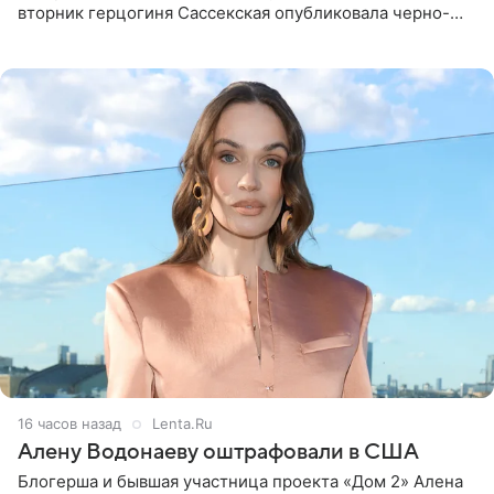
вторник герцогиня Сассекская опубликовала черно-
белую фотографию, на которой она прыгает в бассейн с
воздушными
16 часов назад
Lenta.Ru
Алену Водонаеву оштрафовали в США
Блогерша и бывшая участница проекта «Дом 2» Алена