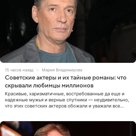
15 часов назад
Мария Владимирова
Советские актеры и их тайные романы: что
скрывали любимцы миллионов
Красивые, харизматичные, востребованные да еще и
надежные мужья и верные спутники — неудивительно,
что этих советских актеров обожали и уважали все
женщины большой страны, и наверняка не раз ставили
их в