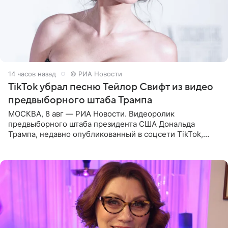
14 часов назад
© РИА Новости
TikTok убрал песню Тейлор Свифт из видео
предвыборного штаба Трампа
МОСКВА, 8 авг — РИА Новости. Видеоролик
предвыборного штаба президента США Дональда
Трампа, недавно опубликованный в соцсети TikTok,
остался без звуковой дорожки в виде песни August
(«Август») американской