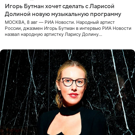
Игорь Бутман хочет сделать с Ларисой
Долиной новую музыкальную программу
МОСКВА, 8 авг — РИА Новости. Народный артист
России, джазмен Игорь Бутман в интервью РИА Новости
назвал народную артистку Ларису Долину
великолепной певицей и рассказал о желании сделать с
ней новую совместную