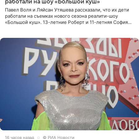
работали на шоу «Большой куш»
Павел Воля и Ляйсан Утяшева рассказали, что их дети
работали на съемках нового сезона реалити-шоу
«Большой куш». 13-летние Роберт и 11-летняя София
отправились вместе с родителями в Таиланд и успели
поработать
16 часов назад
© РИА Новости