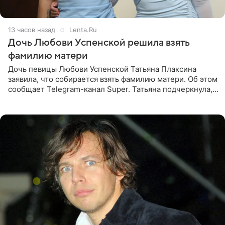
13 часов назад
Lenta.Ru
Дочь Любови Успенской решила взять
фамилию матери
Дочь певицы Любови Успенской Татьяна Плаксина
заявила, что собирается взять фамилию матери. Об этом
сообщает Telegram-канал Super. Татьяна подчеркнула,
что приняла решение о смене фамилии, поскольку
именно от