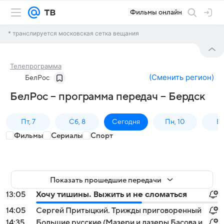
Фильмы онлайн
* транслируется московская сетка вещания
Телепрограмма
(
Сменить регион
)
БелРос
БелРос – программа передач – Бердск
Пт, 7
Сб, 8
Сегодня
Пн, 10
Вт,
Фильмы
Сериалы
Спорт
Показать прошедшие передачи
13:05
Хочу тишины. Выжить и не сломаться
14:05
Сергей Притыцкий. Трижды приговоренный
14:35
Большие русские (Мазери и лазеры Басова и