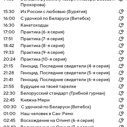
Прохорова)
15:30
Из России с любовью (Бурятия)
16:00
С удочкой по Беларуси (Витебск)
16:30
Канатоходцы
17:00
Практика (6-я серия)
17:51
Практика (7-я серия)
18:42
Практика (8-я серия)
19:33
Практика (9-я серия)
20:24
Практика (10-я серия)
21:15
Геноцид. Последние свидетели (4-я серия)
21:28
Геноцид. Последние свидетели (5-я серия)
21:41
Геноцид. Последние свидетели (6-я серия)
21:55
Будущее на твоей тарелке
22:30
Белорусский стандарт (Грибной гурман)
22:45
Княжна Мери
00:30
С удочкой по Беларуси (Витебск)
01:00
Наш человек в Сан-Ремо
02:45
Восхождение на Олимп (6-я серия)