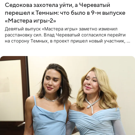
Седокова захотела уйти, а Череватый
перешел к Темным: что было в 9-м выпуске
«Мастера игры-2»
Девятый выпуск «Мастера игры» заметно изменил
расстановку сил. Влад Череватый согласился перейти
на сторону Темных, в проект пришел новый участник, а
Курбан Омаров и Анна Седокова оказались под таким
давлением.