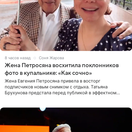
8 часов назад
Соня Жарова
Жена Петросяна восхитила поклонников
фото в купальнике: «Как сочно»
Жена Евгения Петросяна привела в восторг
подписчиков новым снимком с отдыха. Татьяна
Брухунова предстала перед публикой в эффектном
черно-сиреневом монокини, позируя прямо в бассейне.
«Ох, как сочно», «Татьяна,