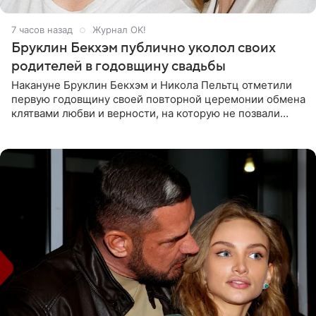
7 часов назад
Журнал OK!
Бруклин Бекхэм публично уколол своих
родителей в годовщину свадьбы
Накануне Бруклин Бекхэм и Никола Пельтц отметили
первую годовщину своей повторной церемонии обмена
клятвами любви и верности, на которую не позвали
никого из клана Бекхэм. По словам инсайдеров, пара
считает это