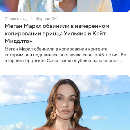
21 час назад
Журнал OK!
Меган Маркл обвинили в намеренном
копировании принца Уильяма и Кейт
Миддлтон
Меган Маркл обвинили в копировании контента,
которым она поделилась по случаю своего 45-летия. Во
вторник герцогиня Сассекская опубликовала черно-
белую фотографию, на которой она прыгает в бассейн с
воздушными