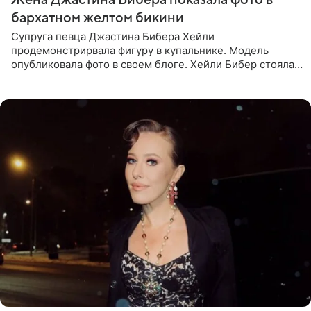
бархатном желтом бикини
Супруга певца Джастина Бибера Хейли
продемонстрирвала фигуру в купальнике. Модель
опубликовала фото в своем блоге. Хейли Бибер стояла
перед зеркалом в желтом крошечном бархатном
бикини, которое дополнила