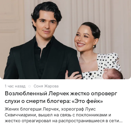
1 час назад
Соня Жарова
Возлюбленный Лерчек жестко опроверг
слухи о смерти блогера: «Это фейк»
Жених блогерши Лерчек, хореограф Луис
Сквиччиарини, вышел на связь с поклонниками и
жестко отреагировал на распространившиеся в сети
слухи о смерти Валерии Чекалиной. «Это фейк! Я в