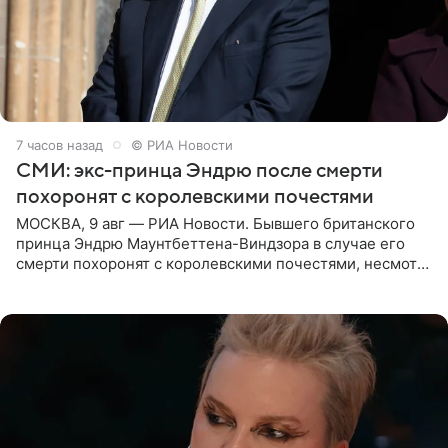
7 часов назад
© РИА Новости
СМИ: экс-принца Эндрю после смерти
похоронят с королевскими почестями
МОСКВА, 9 авг — РИА Новости. Бывшего британского
принца Эндрю Маунтбеттена-Виндзора в случае его
смерти похоронят с королевскими почестями, несмотря
на лишение всех титулов, сообщает Daily Mail со
ссылкой на