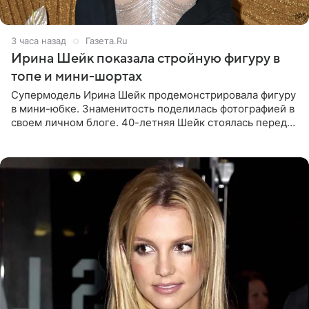
3 часа назад
Газета.Ru
Ирина Шейк показала стройную фигуру в
топе и мини-шортах
Супермодель Ирина Шейк продемонстрировала фигуру
в мини-юбке. Знаменитость поделилась фотографией в
своем личном блоге. 40-летняя Шейк стоялась перед
зеркалом в черном топе с кружевом, который
дополнила