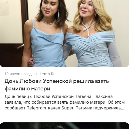
19 часов назад
Lenta.Ru
Дочь Любови Успенской решила взять
фамилию матери
Дочь певицы Любови Успенской Татьяна Плаксина
заявила, что собирается взять фамилию матери. Об этом
сообщает Telegram-канал Super. Татьяна подчеркнула,
что приняла решение о смене фамилии, поскольку
именно от