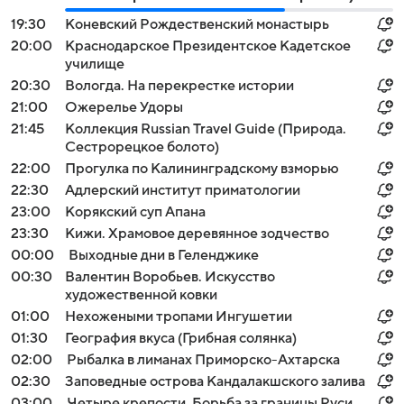
19:30
Коневский Рождественский монастырь
20:00
Краснодарское Президентское Кадетское
училище
20:30
Вологда. На перекрестке истории
21:00
Ожерелье Удоры
21:45
Коллекция Russian Travel Guide (Природа.
Сестрорецкое болото)
22:00
Прогулка по Калининградскому взморью
22:30
Адлерский институт приматологии
23:00
Корякский суп Апана
23:30
Кижи. Храмовое деревянное зодчество
00:00
Выходные дни в Геленджике
00:30
Валентин Воробьев. Искусство
художественной ковки
01:00
Нехожеными тропами Ингушетии
01:30
География вкуса (Грибная солянка)
02:00
Рыбалка в лиманах Приморско-Ахтарска
02:30
Заповедные острова Кандалакшского залива
03:00
Четыре крепости. Борьба за границы Руси