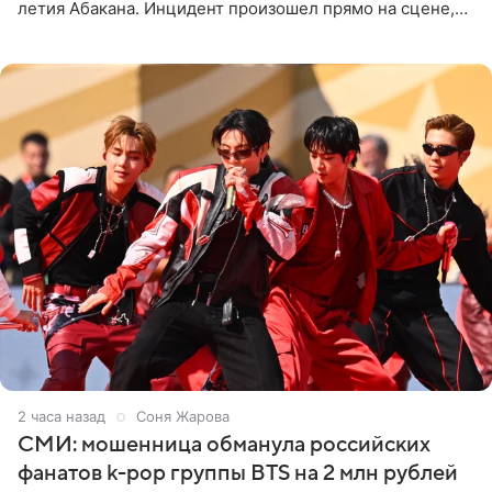
летия Абакана. Инцидент произошел прямо на сцене,
подробности сообщает «Абзац». Толпа поклонников
навалилась на
2 часа назад
Соня Жарова
СМИ: мошенница обманула российских
фанатов k-pop группы BTS на 2 млн рублей