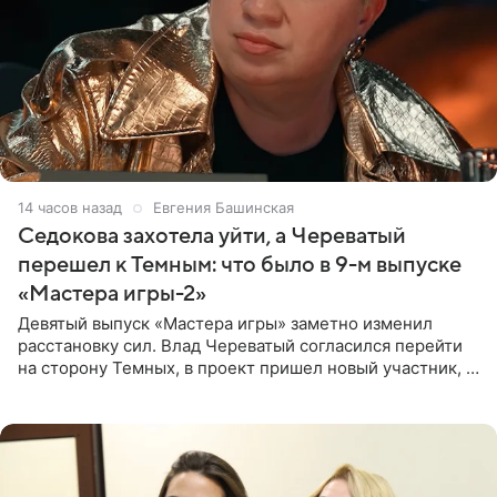
14 часов назад
Евгения Башинская
Седокова захотела уйти, а Череватый
перешел к Темным: что было в 9-м выпуске
«Мастера игры-2»
Девятый выпуск «Мастера игры» заметно изменил
расстановку сил. Влад Череватый согласился перейти
на сторону Темных, в проект пришел новый участник, а
Курбан Омаров и Анна Седокова оказались под таким
давлением.