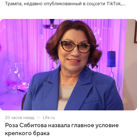
Трампа, недавно опубликованный в соцсети TikTok,
остался без звуковой дорожки в виде песни August
(«Август») американской
20 часов назад
Life.ru
Роза Сябитова назвала главное условие
крепкого брака