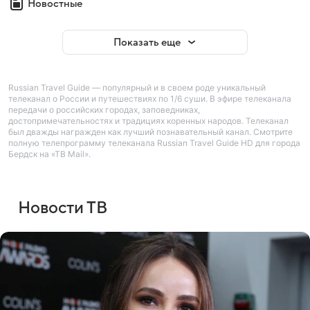
Новостные
Показать еще
Russian Travel Guide — популярный и в своем роде уникальный
телеканал о России и путешествиях по 1/6 суши. В эфире телеканала
передачи о российских городах, заповедниках,
достопримечательностях и традициях коренных народов. Телеканал
был дважды награжден как лучший познавательный канал. Смотрите
полную телепрограмму телеканала Russian Travel Guide HD для города
Бердск на «ТВ Mail».
Новости ТВ