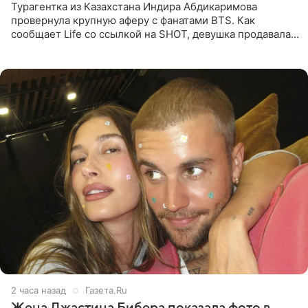
Турагентка из Казахстана Индира Абдикаримова
провернула крупную аферу с фанатами BTS. Как
сообщает Life со ссылкой на SHOT, девушка продавала
поддельные туры на концерт группы в Пусане. По
данным издания,
2 часа назад
Газета.Ru
Жена Джастина Бибера показала фото в