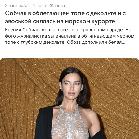
3 часа назад
Соня Жарова
Собчак в облегающем топе с декольте и с
авоськой снялась на морском курорте
Ксения Собчак вышла в свет в откровенном наряде. На
фото журналистка запечатлена в обтягивающем черном
топе с глубоким декольте. Образ дополнили белая
юбка-миди, вьетнамки на платформе и соломенная
шляпа.