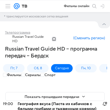
Фильмы онлайн
* транслируется московская сетка вещания
Телепрограмма
Russian Travel Guide
(
Сменить регион
)
HD
Russian Travel Guide HD – программа
передач – Бердск
Пт, 7
Сб, 8
Сегодня
Пн, 10
Вт,
Фильмы
Сериалы
Спорт
Показать прошедшие передачи
19:00
География вкуса (Паста из кабачков с
белыми грибами и тыквенным кремом)