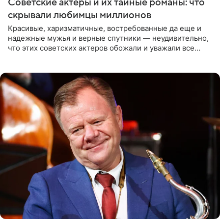
Советские актеры и их тайные романы: что
скрывали любимцы миллионов
Красивые, харизматичные, востребованные да еще и
надежные мужья и верные спутники — неудивительно,
что этих советских актеров обожали и уважали все
женщины большой страны, и наверняка не раз ставили
их в