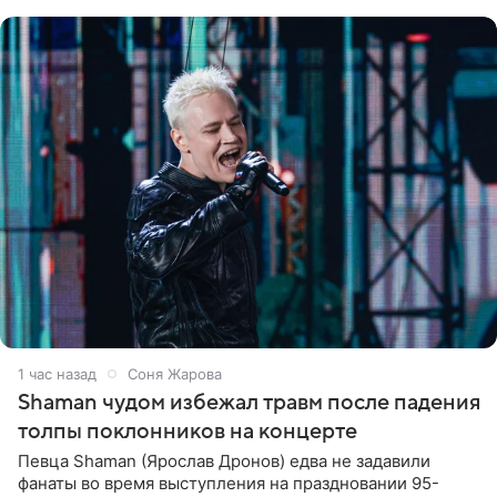
шоке, что такие люди
1 час назад
Соня Жарова
Shaman чудом избежал травм после падения
толпы поклонников на концерте
Певца Shaman (Ярослав Дронов) едва не задавили
фанаты во время выступления на праздновании 95-