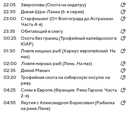
22:05
Звероловы (Охота на ондатру)
22:30
Дикая Шри-Ланка (6-я серия)
23:00
Старфишинг (От Волгограда до Астрахани.
Часть 4-я)
23:35
Обитающий в снегу
00:25
Охота без границ (Трофейный калейдоскоп в
ЮАР)
01:30
Ловля хищных рыб (Хариус европейский. На
мах)
02:00
Ловля мирных рыб (Линь. На мах)
02:35
Дикий Маныч
03:20
Трофейная охота на сибирскую косулю на
реву
04:25
Сомы в Европе (Франция. Река Гарона: Часть
2-я)
04:55
Якутия с Александром Борисовым (Рыбалка
на реке Лене)