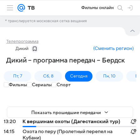
Фильмы онлайн
* транслируется московская сетка вещания
Телепрограмма
(
Сменить регион
)
Дикий
Дикий – программа передач – Бердск
Пт, 7
Сб, 8
Сегодня
Пн, 10
Вт,
Фильмы
Сериалы
Спорт
Показать прошедшие передачи
13:20
К вершинам охоты (Дагестанский тур)
14:15
Охота по перу (Пролетный перепел на
Кубани)