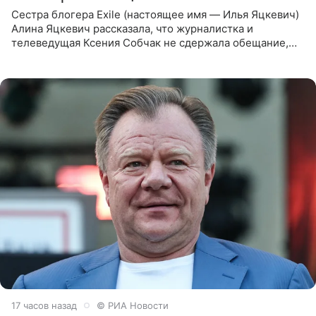
Сестра блогера Exile (настоящее имя — Илья Яцкевич)
Алина Яцкевич рассказала, что журналистка и
телеведущая Ксения Собчак не сдержала обещание,
которое дала ему во время интервью с ним. Об этом она
заявила в
17 часов назад
© РИА Новости