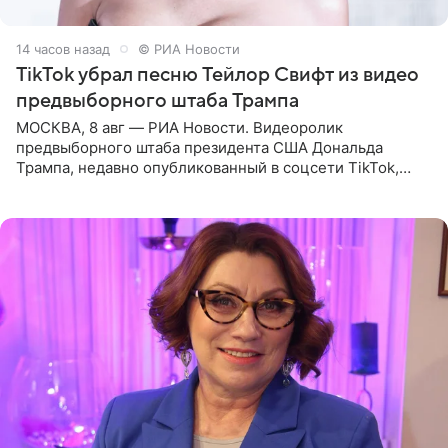
14 часов назад
© РИА Новости
TikTok убрал песню Тейлор Свифт из видео
предвыборного штаба Трампа
МОСКВА, 8 авг — РИА Новости. Видеоролик
предвыборного штаба президента США Дональда
Трампа, недавно опубликованный в соцсети TikTok,
остался без звуковой дорожки в виде песни August
(«Август») американской