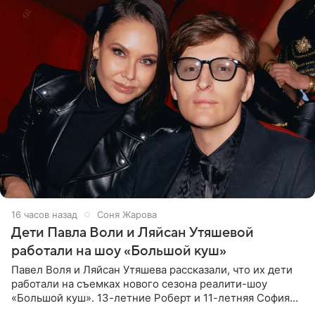
16 часов назад
Соня Жарова
Дети Павла Воли и Ляйсан Утяшевой
работали на шоу «Большой куш»
Павел Воля и Ляйсан Утяшева рассказали, что их дети
работали на съемках нового сезона реалити-шоу
«Большой куш». 13-летние Роберт и 11-летняя София
отправились вместе с родителями в Таиланд и успели