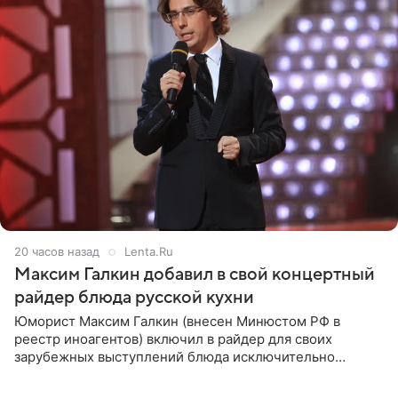
20 часов назад
Lenta.Ru
Максим Галкин добавил в свой концертный
райдер блюда русской кухни
Юморист Максим Галкин (внесен Минюстом РФ в
реестр иноагентов) включил в райдер для своих
зарубежных выступлений блюда исключительно
русской кухни. Об этом сообщает РИА Новости.
Согласно документу, в гримерную