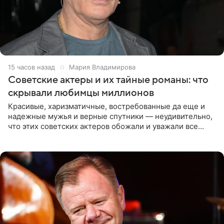
15 часов назад
Мария Владимирова
Советские актеры и их тайные романы: что
скрывали любимцы миллионов
Красивые, харизматичные, востребованные да еще и
надежные мужья и верные спутники — неудивительно,
что этих советских актеров обожали и уважали все
женщины большой страны, и наверняка не раз ставили
их в