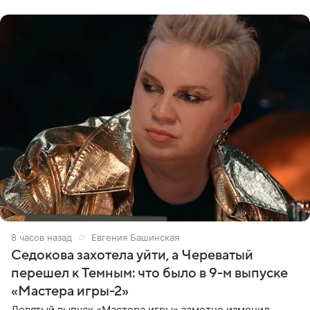
8 часов назад
Евгения Башинская
Седокова захотела уйти, а Череватый
перешел к Темным: что было в 9-м выпуске
«Мастера игры-2»
Девятый выпуск «Мастера игры» заметно изменил