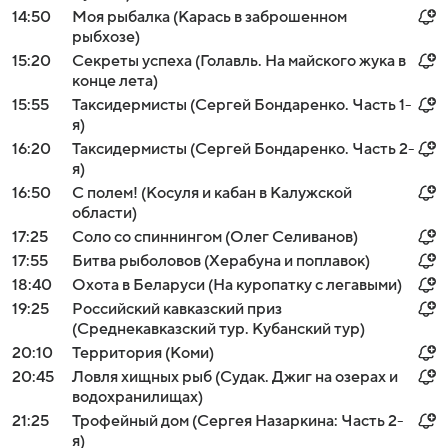
14:50
Моя рыбалка (Карась в заброшенном
рыбхозе)
15:20
Секреты успеха (Голавль. На майского жука в
конце лета)
15:55
Таксидермисты (Сергей Бондаренко. Часть 1-
я)
16:20
Таксидермисты (Сергей Бондаренко. Часть 2-
я)
16:50
С полем! (Косуля и кабан в Калужской
области)
17:25
Соло со спиннингом (Олег Селиванов)
17:55
Битва рыболовов (Херабуна и поплавок)
18:40
Охота в Беларуси (На куропатку с легавыми)
19:25
Российский кавказский приз
(Среднекавказский тур. Кубанский тур)
20:10
Территория (Коми)
20:45
Ловля хищных рыб (Судак. Джиг на озерах и
водохранилищах)
21:25
Трофейный дом (Сергея Назаркина: Часть 2-
я)