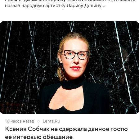
назвал народную артистку Ларису Долину
великолепной певицей и рассказал о желании сделать с
ней новую совместную
16 часов назад
Lenta.Ru
Ксения Собчак не сдержала данное гостю
ее интервью обещание