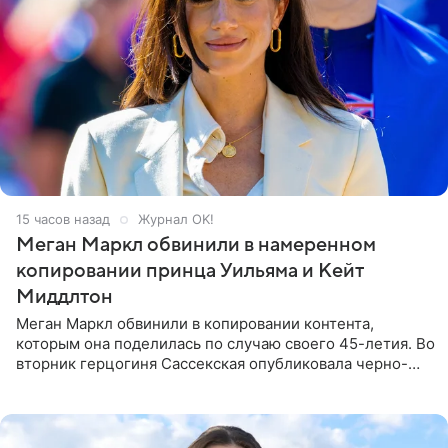
15 часов назад
Журнал OK!
Меган Маркл обвинили в намеренном
копировании принца Уильяма и Кейт
Миддлтон
Меган Маркл обвинили в копировании контента,
которым она поделилась по случаю своего 45-летия. Во
вторник герцогиня Сассекская опубликовала черно-
белую фотографию, на которой она прыгает в бассейн с
воздушными