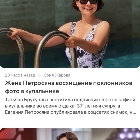
20 часов назад
Соня Жарова
Жена Петросяна восхищение поклонников
фото в купальнике
Татьяна Брухунова восхитила подписчиков фотографией
в купальнике во время отдыха. 37-летняя супруга
Евгения Петросяна опубликовала в соцсетях снимок, на
котором позирует у бассейна в белоснежном монокини
с