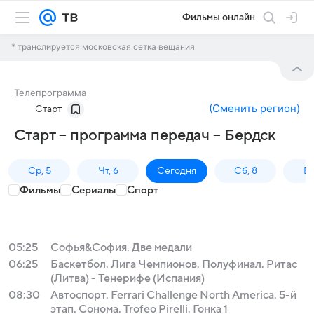
Фильмы онлайн
* транслируется московская сетка вещания
Телепрограмма
(
Сменить регион
)
Старт
Старт – программа передач – Бердск
Ср, 5
Чт, 6
Сегодня
Сб, 8
Вс
Фильмы
Сериалы
Спорт
05:25
Софья&София. Две медали
06:25
Баскетбол. Лига Чемпионов. Полуфинал. Ритас
(Литва) - Тенерифе (Испания)
08:30
Автоспорт. Ferrari Challenge North America. 5-й
этап. Сонома. Trofeo Pirelli. Гонка 1