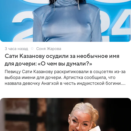
3 часа назад
Соня Жарова
Сати Казанову осудили за необычное имя
для дочери: «О чем вы думали?»
Певицу Сати Казанову раскритиковали в соцсетях из-за
выбора имени для дочери. Артистка сообщила, что
назвала девочку Анагхой в честь индуистской богини.
При этом исполнительница скрывала это имя от
поклонников