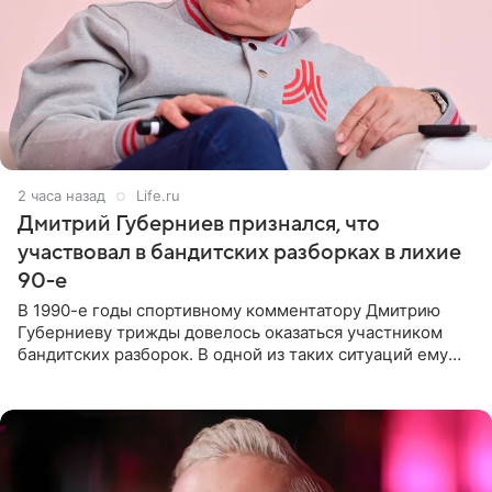
2 часа назад
Life.ru
Дмитрий Губерниев признался, что
участвовал в бандитских разборках в лихие
90-е
В 1990-е годы спортивному комментатору Дмитрию
Губерниеву трижды довелось оказаться участником
бандитских разборок. В одной из таких ситуаций ему
выдали тяжелый предмет и приказали вступить в драку,
однако он