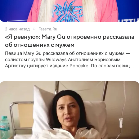
2 часа назад
Газета.Ru
«Я ревную»: Mary Gu откровенно рассказала
об отношениях с мужем
Певица Mary Gu рассказала об отношениях с мужем —
солистом группы Wildways Анатолием Борисовым.
Артистку цитирует издание Popcake. По словам певицы,
залог любви — это принять недостатки другого
человека. Также