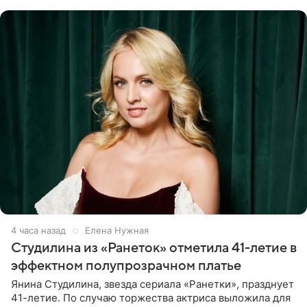
считает свою дочь
4 часа назад
Елена Нужная
Студилина из «Ранеток» отметила 41-летие в
эффектном полупрозрачном платье
Янина Студилина, звезда сериала «Ранетки», празднует
41-летие. По случаю торжества актриса выложила для