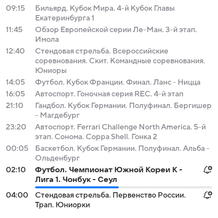
09:15
Бильярд. Кубок Мира. 4-й Кубок Главы
Екатеринбурга 1
11:45
Обзор Европейской серии Ле-Ман. 3-й этап.
Имола
12:40
Стендовая стрельба. Всероссийские
соревнования. Скит. Командные соревнования.
Юниоры
14:05
Футбол. Кубок Франции. Финал. Ланс - Ницца
16:05
Автоспорт. Гоночная серия REC. 4-й этап
21:10
Гандбол. Кубок Германии. Полуфинал. Бергишер
- Магдебург
23:20
Автоспорт. Ferrari Challenge North America. 5-й
этап. Сонома. Coppa Shell. Гонка 2
00:05
Баскетбол. Кубок Германии. Полуфинал. Альба -
Ольденбург
02:10
Футбол. Чемпионат Южной Кореи К -
Лига 1. Чонбук - Сеул
04:00
Стендовая стрельба. Первенство России.
Трап. Юниорки