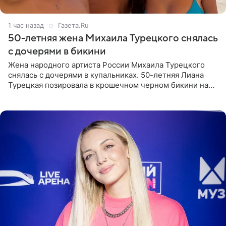
1 час назад
Газета.Ru
50-летняя жена Михаила Турецкого снялась
с дочерями в бикини
Жена народного артиста России Михаила Турецкого
снялась с дочерями в купальниках. 50-летняя Лиана
Турецкая позировала в крошечном черном бикини на
пляже в Италии. Ее старшая дочь Сарина для отдыха
выбрала бандо