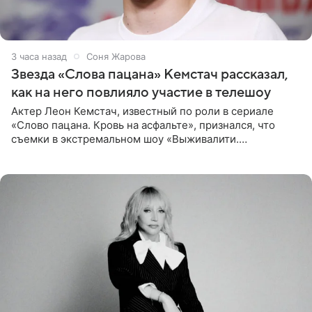
3 часа назад
Соня Жарова
Звезда «Слова пацана» Кемстач рассказал,
как на него повлияло участие в телешоу
Актер Леон Кемстач, известный по роли в сериале
«Слово пацана. Кровь на асфальте», признался, что
съемки в экстремальном шоу «Выживалити.
Наследники» кардинально повлияли на его образ жизни.
Подробностями он