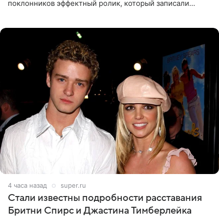
поклонников эффектный ролик, который записали
прошлой ночью. В кадре артистка предстала в
вечернем
4 часа назад
super.ru
Стали известны подробности расставания
Бритни Спирс и Джастина Тимберлейка