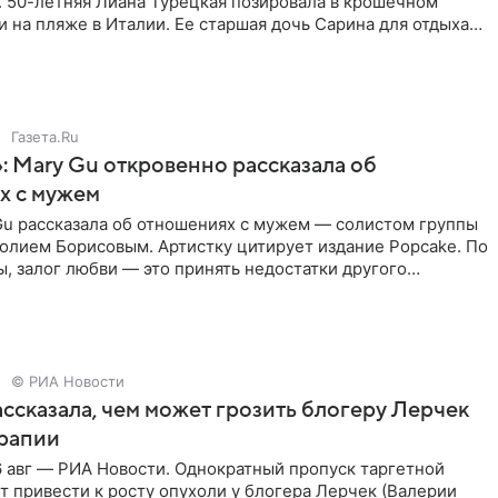
. 50-летняя Лиана Турецкая позировала в крошечном
 на пляже в Италии. Ее старшая дочь Сарина для отдыха
о
Газета.Ru
: Mary Gu откровенно рассказала об
х с мужем
Gu рассказала об отношениях с мужем — солистом группы
олием Борисовым. Артистку цитирует издание Popcake. По
, залог любви — это принять недостатки другого
кже
© РИА Новости
ссказала, чем может грозить блогеру Лерчек
ерапии
 авг — РИА Новости. Однократный пропуск таргетной
 привести к росту опухоли у блогера Лерчек (Валерии