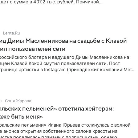
идет о сумме в 407,2 тыс. рублей. Причиной
ва стал
Lenta.Ru
д Димы Масленникова на свадьбе с Клавой
ил пользователей сети
российского блогера и ведущего Димы Масленникова на
ицей Клавой Кокой смутил пользователей сети. Пост
транице артистки в Instagram (принадлежит компании Meta,
Соня Жарова
альских пельменей» ответила хейтерам:
аже бить меня»
ральские пельмени» Илана Юрьева столкнулась с волной
е анонса открытия собственного салона красоты на
истка поделилась планами с подписчиками, однако