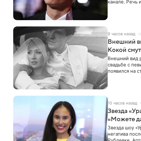
канале. Речь 
разбирательст
9 часов назад
Внешний ви
Кокой смут
Внешний вид 
свадьбе с пев
появился на с
признанной
10 часов назад
Звезда «Ур
«Можете д
Звезда шоу «У
негатива посл
Рублевке. Арт