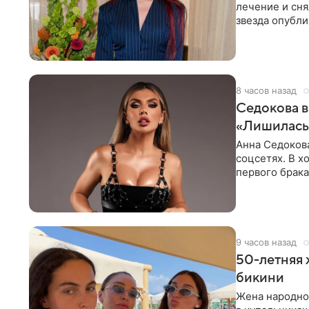
лечение и сня
звезда опубли
процесс снят
8 часов назад
Седокова в
«Лишилась 
Анна Седокова
соцсетях. В х
первого брака
ответственнос
9 часов назад
50-летняя 
бикини
Жена народно