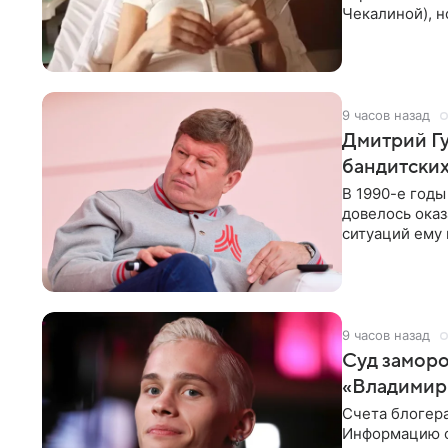
Чекалиной), 
здоровью не к
9 часов назад
Дмитрий Гу
бандитских
В 1990-е год
довелось оказ
ситуаций ему 
однако он
9 часов назад
Суд заморо
«Владимир
Счета блогер
Информацию о