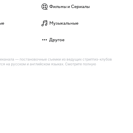
Фильмы и Сериалы
ые
Музыкальные
Другое
леканала — постановочные съемки из ведущих стриптиз-клубов
тся на русском и английском языках. Смотрите полную