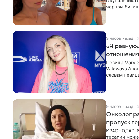
в купальниках
черном бикини
выбрала банд
9 часов назад
«Я ревную»
отношения
Певица Mary 
Wildways Анат
словам певицы
человека. Та
9 часов назад
Онколог ра
пропуск т
КРАСНОДАР, 6
терапии может