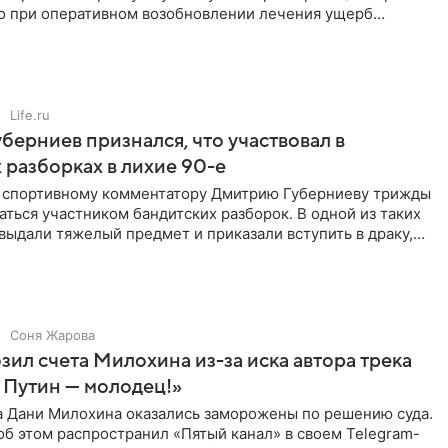
но при оперативном возобновлении лечения ущерб
ритичен,
Life.ru
берниев признался, что участвовал в
 разборках в лихие 90-е
ы спортивному комментатору Дмитрию Губерниеву трижды
аться участником бандитских разборок. В одной из таких
выдали тяжелый предмет и приказали вступить в драку,
Соня Жарова
зил счета Милохина из-за иска автора трека
 Путин — молодец!»
а Дани Милохина оказались заморожены по решению суда.
б этом распространил «Пятый канал» в своем Telegram-