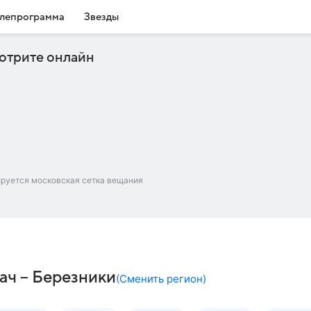
лепрограмма
Звезды
отрите онлайн
ируется московская сетка вещания
ач – Березники
(
Сменить регион
)