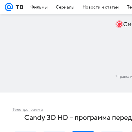
Фильмы
Сериалы
Новости и статьи
Те
См
* трансл
Телепрограмма
Candy 3D HD – программа перед