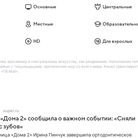
Основные
Центральные
Местные
Образовательн
HD
Для взрослых
му красивому и сексуальному искусству, как раздевание. Наполнение те
ервью с танцовщицами, эротические шоу со всего мира. Канал транслируе
«ТВ Mail».
super.ru
 «Дома 2» сообщила о важном событии: «Сняли
с зубов»
ница «Дома 2» Ирина Пинчук завершила ортодонтическое