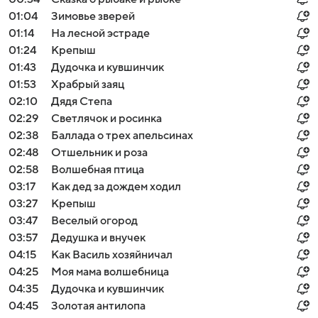
01:04
Зимовье зверей
01:14
На лесной эстраде
01:24
Крепыш
01:43
Дудочка и кувшинчик
01:53
Храбрый заяц
02:10
Дядя Степа
02:29
Светлячок и росинка
02:38
Баллада о трех апельсинах
02:48
Отшельник и роза
02:58
Волшебная птица
03:17
Как дед за дождем ходил
03:27
Крепыш
03:47
Веселый огород
03:57
Дедушкa и внучек
04:15
Как Василь хозяйничал
04:25
Моя мама волшебница
04:35
Дудочка и кувшинчик
04:45
Золотая антилопа