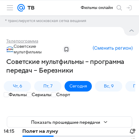
Фильмы онлайн
* транслируется московская сетка вещания
Телепрограмма
Советские
(
Сменить регион
)
мультфильмы
Советские мультфильмы – программа
передач – Березники
Чт, 6
Пт, 7
Сегодня
Вс, 9
Пн,
Фильмы
Сериалы
Спорт
Показать прошедшие передачи
14:15
Полет на луну