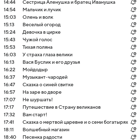
14:44
Сестрица Аленушка и братец Иванушка
14:54
Мальчик и лучик
15:03
Олень и волк
15:13
Веселый огород
15:24
Девочка в цирке
15:43
Чужой голос
15:53
Тихая поляна
16:03
У страха глаза велики
16:13
Вася Буслик и его друзья
16:22
Мойдодыр
16:37
Музыкант-чародей
16:47
Сказка о синей свитке
16:57
На заре во дворе
17:07
Не шуршать!
17:17
Путешествие в Страну великанов
17:32
Вам старт!
17:41
Сказка о мертвой царевне и о семи богатырях
18:11
Волшебный магазин
18:40
Песенка радости