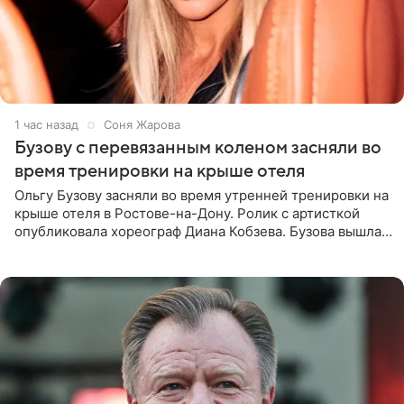
1 час назад
Соня Жарова
Бузову с перевязанным коленом засняли во
время тренировки на крыше отеля
Ольгу Бузову засняли во время утренней тренировки на
крыше отеля в Ростове-на-Дону. Ролик с артисткой
опубликовала хореограф Диана Кобзева. Бузова вышла
на занятие спортом в 32-градусную жару ранним утром,