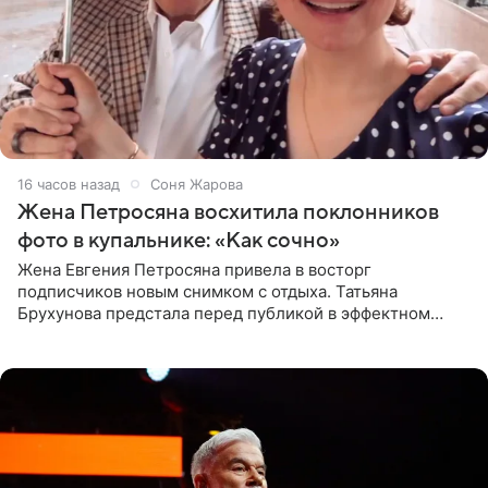
16 часов назад
Соня Жарова
Жена Петросяна восхитила поклонников
фото в купальнике: «Как сочно»
Жена Евгения Петросяна привела в восторг
подписчиков новым снимком с отдыха. Татьяна
Брухунова предстала перед публикой в эффектном
черно-сиреневом монокини, позируя прямо в бассейне.
«Ох, как сочно», «Татьяна,