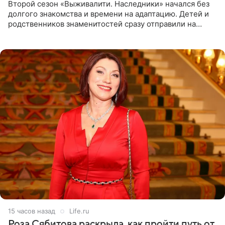
Второй сезон «Выживалити. Наследники» начался без
долгого знакомства и времени на адаптацию. Детей и
родственников знаменитостей сразу отправили на
тяжелое испытание, а уже через несколько дней в
лагере
15 часов назад
Life.ru
Роза Сябитова раскрыла, как пройти путь от