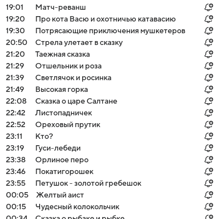
19:01
Матч-реванш
19:20
Про кота Васю и охотничью катавасию
19:30
Потрясающие приключения мушкетеров
20:50
Стрела улетает в сказку
21:20
Таежная сказка
21:29
Отшельник и роза
21:39
Светлячок и росинка
21:49
Высокая горка
22:08
Сказка о царе Салтане
22:42
Листопадничек
22:52
Ореховый прутик
23:11
Кто?
23:19
Гуси-лебеди
23:38
Орлиное перо
23:46
Покатигорошек
23:55
Петушок - золотой гребешок
00:05
Желтый аист
00:15
Чудесный колокольчик
00:34
Сказка о рыбаке и рыбке