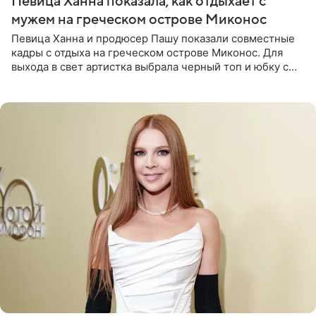
Певица Ханна показала, как отдыхает с
мужем на греческом острове Миконос
Певица Ханна и продюсер Пашу показали совместные
кадры с отдыха на греческом острове Миконос. Для
выхода в свет артистка выбрала черный топ и юбку с
высоким разрезом. Дополнили образ босоножки в тон,
серьги с