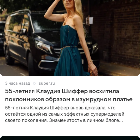
3 часа назад
super.ru
55-летняя Клаудия Шиффер восхитила
поклонников образом в изумрудном платье
55-летняя Клаудия Шиффер вновь доказала, что
остаётся одной из самых эффектных супермоделей
своего поколения. Знаменитость в личном блоге
поделилась фотографиями с недавней свадьбы, где
появилась в роли гостьи,