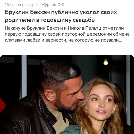
15 часов назад
Журнал OK!
Бруклин Бекхэм публично уколол своих
родителей в годовщину свадьбы
Накануне Бруклин Бекхэм и Никола Пельтц отметили
первую годовщину своей повторной церемонии обмена
клятвами любви и верности, на которую не позвали
никого из клана Бекхэм. По словам инсайдеров, пара
считает это