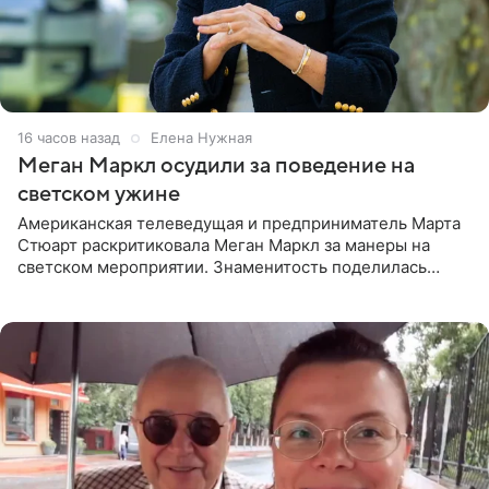
16 часов назад
Елена Нужная
Меган Маркл осудили за поведение на
светском ужине
Американская телеведущая и предприниматель Марта
Стюарт раскритиковала Меган Маркл за манеры на
светском мероприятии. Знаменитость поделилась
деталями личной встречи с герцогиней Сассекской,
пишет PageSix. По