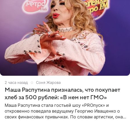
2 часа назад
Соня Жарова
Маша Распутина призналась, что покупает
хлеб за 500 рублей: «В нем нет ГМО»
Маша Распутина стала гостьей шоу «PROпуск» и
откровенно поведала ведущему Георгию Иващенко о
своих финансовых привычках. По словам артистки, она
давно перестала следить за тратами и может позволить
себе жить,