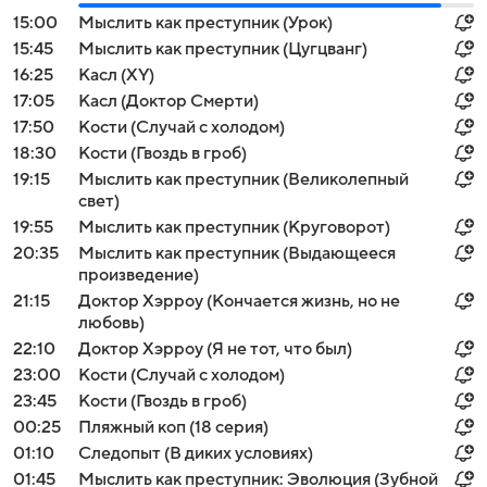
15:00
Мыслить как преступник (Урок)
15:45
Мыслить как преступник (Цугцванг)
16:25
Касл (XY)
17:05
Касл (Доктор Смерти)
17:50
Кости (Случай с холодом)
18:30
Кости (Гвоздь в гроб)
19:15
Мыслить как преступник (Великолепный
свет)
19:55
Мыслить как преступник (Круговорот)
20:35
Мыслить как преступник (Выдающееся
произведение)
21:15
Доктор Хэрроу (Кончается жизнь, но не
любовь)
22:10
Доктор Хэрроу (Я не тот, что был)
23:00
Кости (Случай с холодом)
23:45
Кости (Гвоздь в гроб)
00:25
Пляжный коп (18 серия)
01:10
Следопыт (В диких условиях)
01:45
Мыслить как преступник: Эволюция (Зубной