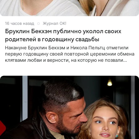
16 часов назад
Журнал OK!
Бруклин Бекхэм публично уколол своих
родителей в годовщину свадьбы
Накануне Бруклин Бекхэм и Никола Пельтц отметили
первую годовщину своей повторной церемонии обмена
клятвами любви и верности, на которую не позвали
никого из клана Бекхэм. По словам инсайдеров, пара
считает это