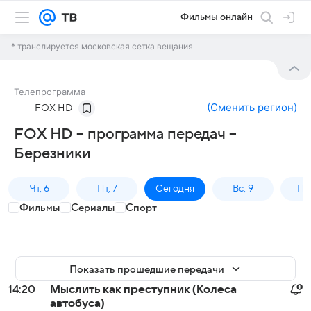
Фильмы онлайн
* транслируется московская сетка вещания
Телепрограмма
(
Сменить регион
)
FOX HD
FOX HD – программа передач –
Березники
Чт, 6
Пт, 7
Сегодня
Вс, 9
Пн,
Фильмы
Сериалы
Спорт
Показать прошедшие передачи
14:20
Мыслить как преступник (Колеса
автобуса)