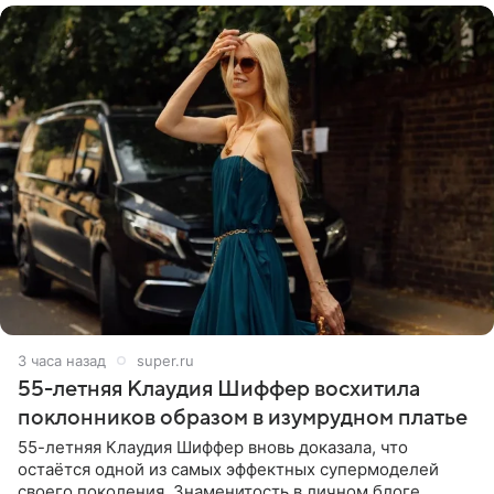
3 часа назад
super.ru
55-летняя Клаудия Шиффер восхитила
поклонников образом в изумрудном платье
55-летняя Клаудия Шиффер вновь доказала, что
остаётся одной из самых эффектных супермоделей
своего поколения. Знаменитость в личном блоге