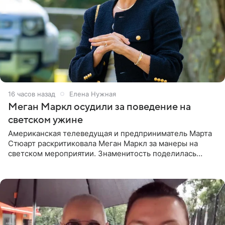
16 часов назад
Елена Нужная
Меган Маркл осудили за поведение на
светском ужине
Американская телеведущая и предприниматель Марта
Стюарт раскритиковала Меган Маркл за манеры на
светском мероприятии. Знаменитость поделилась
деталями личной встречи с герцогиней Сассекской,
пишет PageSix. По