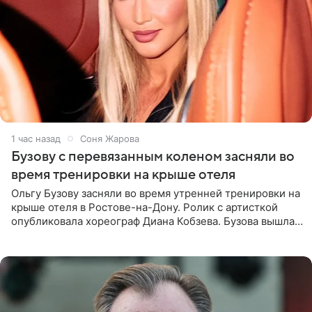
1 час назад
Соня Жарова
Бузову с перевязанным коленом засняли во
время тренировки на крыше отеля
Ольгу Бузову засняли во время утренней тренировки на
крыше отеля в Ростове-на-Дону. Ролик с артисткой
опубликовала хореограф Диана Кобзева. Бузова вышла
на занятие спортом в 32-градусную жару ранним утром,