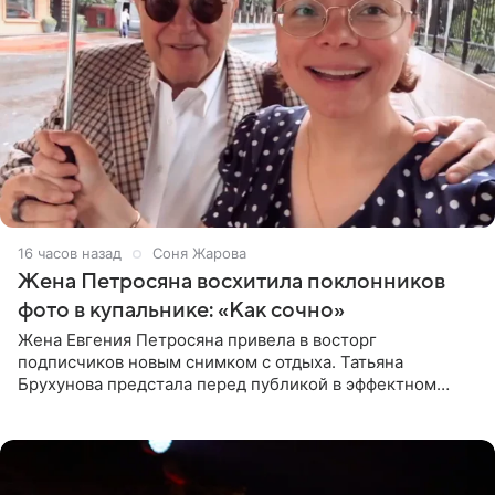
16 часов назад
Соня Жарова
Жена Петросяна восхитила поклонников
фото в купальнике: «Как сочно»
Жена Евгения Петросяна привела в восторг
подписчиков новым снимком с отдыха. Татьяна
Брухунова предстала перед публикой в эффектном
черно-сиреневом монокини, позируя прямо в бассейне.
«Ох, как сочно», «Татьяна,