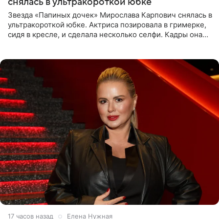
снялась в ультракороткой юбке
Звезда «Папиных дочек» Мирослава Карпович снялась в
ультракороткой юбке. Актриса позировала в гримерке,
сидя в кресле, и сделала несколько селфи. Кадры она
опубликовала на личной странице в социальной сети.
17 часов назад
Елена Нужная