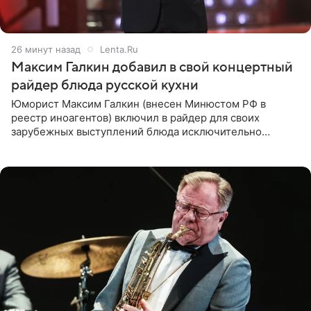
26 минут назад
Lenta.Ru
Максим Галкин добавил в свой концертный
райдер блюда русской кухни
Юморист Максим Галкин (внесен Минюстом РФ в
реестр иноагентов) включил в райдер для своих
зарубежных выступлений блюда исключительно
русской кухни. Об этом сообщает РИА Новости.
Согласно документу, в гримерную