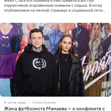
Жена Стаса Костюшкина Юлия привела в восторг
подписчиков откровенным снимком с отдыха. Блогер
опубликовала на личной странице в социальной сети
фото в ярком бикини, позируя на пирсе во время отпуска
в Турции,
8 часов назад
Елена Нужная
Жена футболиста Мамаева — о конфликте с