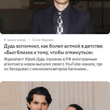
9 часов назад
Соня Жарова
Дудь вспомнил, как болел астмой в детстве:
«Был близок к тому, чтобы откинуться»
Журналист Юрий Дудь (признан в РФ иностранным
агентом) в новом выпуске своего YouTube-канала, где
он беседовал с кинокомпозитором Евгением
Гальпериным, поделился личной историей о борьбе с
бронхиальной астмой в