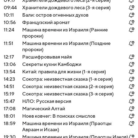
09:17
Хранители дождевого леса (2-я серия)
09:44
Хранители дождевого леса (3-я серия)
10:11
Бали: остров огненных духов
10:56
Французский аромат
11:24
Машина времени из Израиля (Ранние
пророки)
11:51
Машина времени из Израиля (Поздние
пророки)
12:17
Расшифровывая майя
13:06
Секреты кухни Камбоджи
13:54
Китай: правила для жизни (1-я серия)
14:23
Сокотра: неизвестная сказка (1-я серия)
14:51
Сокотра: неизвестная сказка (2-я серия)
15:19
Сокотра: неизвестная сказка (3-я серия)
15:47
НЛО: Русская версия
17:08
Магический Алтай
18:01
Ноев ковчег: В поисках смыслов
18:59
Машина времени из Израиля (Праотцы
Авраам и Исаак)
19:30
Машина времени из Израиля (Праотцы Иаков)