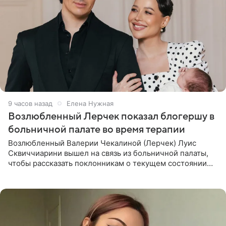
9 часов назад
Елена Нужная
Возлюбленный Лерчек показал блогершу в
больничной палате во время терапии
Возлюбленный Валерии Чекалиной (Лерчек) Луис
Сквиччиарини вышел на связь из больничной палаты,
чтобы рассказать поклонникам о текущем состоянии
блогерши. Он подтвердил, что основной курс
химиотерапии позади, но