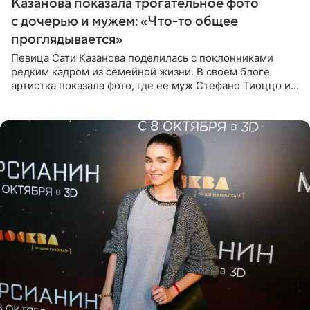
Казанова показала трогательное фото
с дочерью и мужем: «Что-то общее
проглядывается»
Певица Сати Казанова поделилась с поклонниками
редким кадром из семейной жизни. В своем блоге
артистка показала фото, где ее муж Стефано Тиоццо и
их маленькая дочь спят рядом. На снимке отец и
малышка лежат в