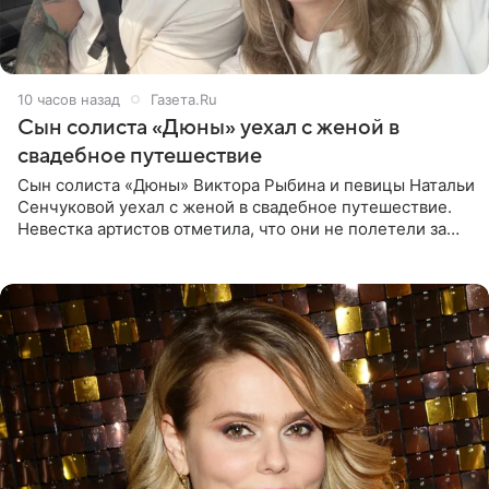
10 часов назад
Газета.Ru
Сын солиста «Дюны» уехал с женой в
свадебное путешествие
Сын солиста «Дюны» Виктора Рыбина и певицы Натальи
Сенчуковой уехал с женой в свадебное путешествие.
Невестка артистов отметила, что они не полетели за
границу, а выбрали для отдыха эко-комплекс в
Калужской