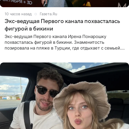
10 часов назад
Газета.Ru
Экс-ведущая Первого канала похвасталась
фигурой в бикини
Экс-ведущая Первого канала Ирена Понарошку
похвасталась фигурой в бикини. Знаменитость
позировала на пляже в Турции, где отдыхает с семьей.
Она поделилась кадрами с отдыха в Instagram (владелец
компания Meta