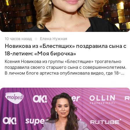
10 часов назад
Елена Нужная
Новикова из «Блестящих» поздравила сына с
18-летием: «Моя бирочка»
Ксения Новикова из группы «Блестящие» трогательно
поздравила своего старшего сына с совершеннолетием.
В личном блоге артистка опубликовала видео, где 18-
летний Мирон легко подхватил маму на руки и закружил
во