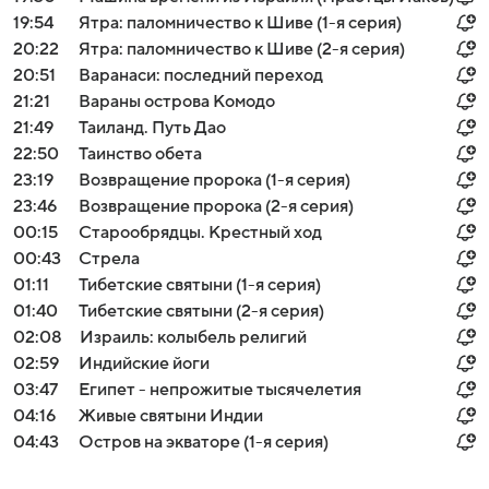
19:54
Ятра: паломничество к Шиве (1-я серия)
20:22
Ятра: паломничество к Шиве (2-я серия)
20:51
Варанаси: последний переход
21:21
Вараны острова Комодо
21:49
Таиланд. Путь Дао
22:50
Таинство обета
23:19
Возвращение пророка (1-я серия)
23:46
Возвращение пророка (2-я серия)
00:15
Старообрядцы. Крестный ход
00:43
Стрела
01:11
Тибетские святыни (1-я серия)
01:40
Тибетские святыни (2-я серия)
02:08
Израиль: колыбель религий
02:59
Индийские йоги
03:47
Египет - непрожитые тысячелетия
04:16
Живые святыни Индии
04:43
Остров на экваторе (1-я серия)