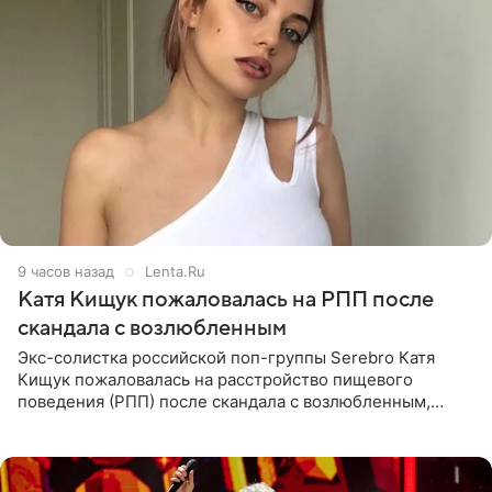
9 часов назад
Lenta.Ru
Катя Кищук пожаловалась на РПП после
скандала с возлюбленным
Экс-солистка российской поп-группы Serebro Катя
Кищук пожаловалась на расстройство пищевого
поведения (РПП) после скандала с возлюбленным,
популярным рэпером 9mice (настоящее имя — Сергей
Дмитриев).