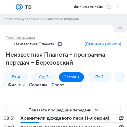
Фильмы онлайн
* транслируется московская сетка вещания
Телепрограмма
(
Сменить регион
)
Неизвестная Планета
Неизвестная Планета – программа
передач – Березовский
Вт, 4
Ср, 5
Сегодня
Пт, 7
Сб
Фильмы
Сериалы
Спорт
Показать прошедшие передачи
08:51
Хранители дождевого леса (1-я серия)