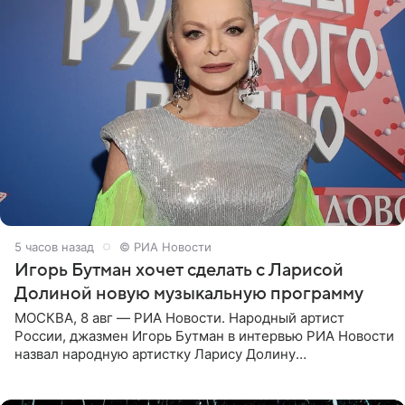
5 часов назад
© РИА Новости
Игорь Бутман хочет сделать с Ларисой
Долиной новую музыкальную программу
МОСКВА, 8 авг — РИА Новости. Народный артист
России, джазмен Игорь Бутман в интервью РИА Новости
назвал народную артистку Ларису Долину
великолепной певицей и рассказал о желании сделать с
ней новую совместную