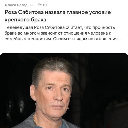
4 часа назад
Life.ru
Роза Сябитова назвала главное условие
крепкого брака
Телеведущая Роза Сябитова считает, что прочность
брака во многом зависит от отношения человека к
семейным ценностям. Своим взглядом на отношения
телеведущая поделилась с корреспондентом Пятого
канала на