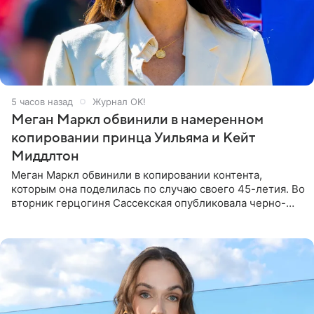
5 часов назад
Журнал OK!
Меган Маркл обвинили в намеренном
копировании принца Уильяма и Кейт
Миддлтон
Меган Маркл обвинили в копировании контента,
которым она поделилась по случаю своего 45-летия. Во
вторник герцогиня Сассекская опубликовала черно-
белую фотографию, на которой она прыгает в бассейн с
воздушными