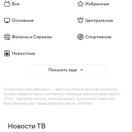
Все
Избранные
Основные
Центральные
Фильмы и Сериалы
Спортивные
Новостные
Показать еще
«Советские мультфильмы» — круглосуточный детский телеканал,
основу эфира которого составляет анимация мультипликаторов из
СССР. Смотрите полную телепрограмму телеканала Советские
мультфильмы для города Березовский на «ТВ Mail».
Новости ТВ