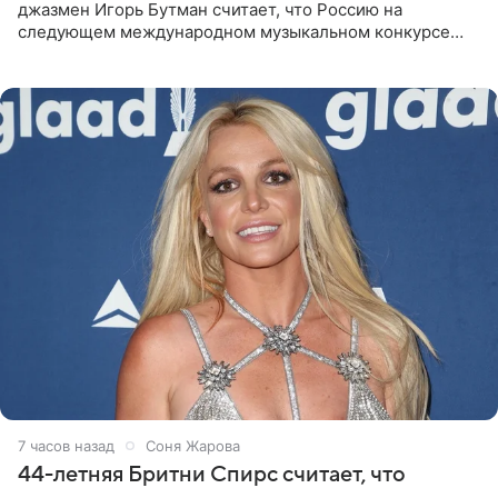
джазмен Игорь Бутман считает, что Россию на
следующем международном музыкальном конкурсе
«Интервидение» могла бы представить молодая певица
Варвара Убель, так
7 часов назад
Соня Жарова
44-летняя Бритни Спирс считает, что