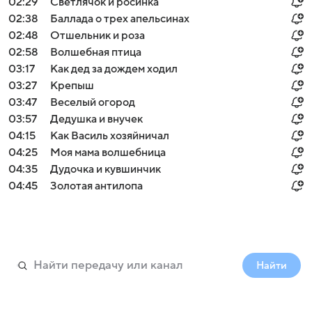
02:29
Светлячок и росинка
02:38
Баллада о трех апельсинах
02:48
Отшельник и роза
02:58
Волшебная птица
03:17
Как дед за дождем ходил
03:27
Крепыш
03:47
Веселый огород
03:57
Дедушкa и внучек
04:15
Как Василь хозяйничал
04:25
Моя мама волшебница
04:35
Дудочка и кувшинчик
04:45
Золотая антилопа
Найти