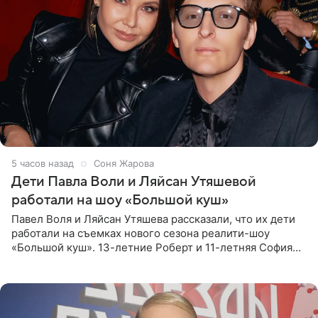
5 часов назад
Соня Жарова
Дети Павла Воли и Ляйсан Утяшевой
работали на шоу «Большой куш»
Павел Воля и Ляйсан Утяшева рассказали, что их дети
работали на съемках нового сезона реалити-шоу
«Большой куш». 13-летние Роберт и 11-летняя София
отправились вместе с родителями в Таиланд и успели
поработать