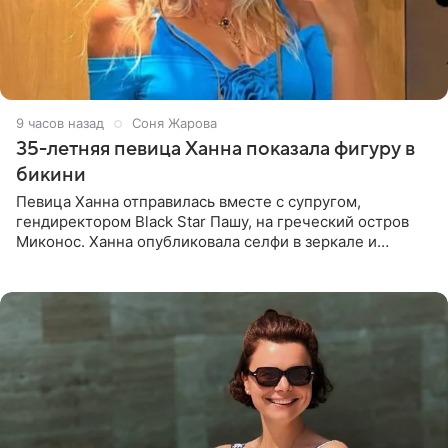
9 часов назад
Соня Жарова
35-летняя певица Ханна показала фигуру в
бикини
Певица Ханна отправилась вместе с супругом,
гендиректором Black Star Пашу, на греческий остров
Миконос. Ханна опубликовала селфи в зеркале и
призналась, что сейчас особенно довольна собой. По
словам певицы, она