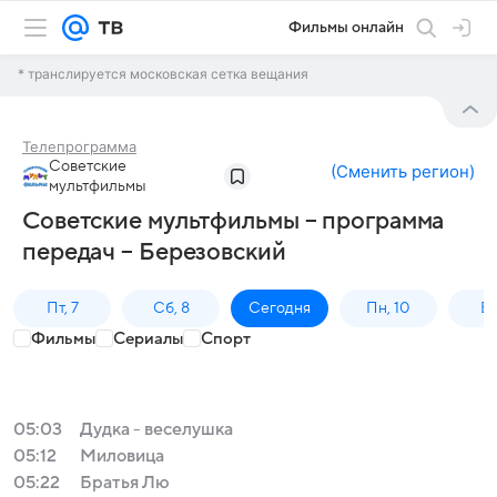
Фильмы онлайн
* транслируется московская сетка вещания
Телепрограмма
Советские
(
Сменить регион
)
мультфильмы
Советские мультфильмы – программа
передач – Березовский
Пт, 7
Сб, 8
Сегодня
Пн, 10
Вт,
Фильмы
Сериалы
Спорт
05:03
Дудка - веселушка
05:12
Миловица
05:22
Брaтья Лю