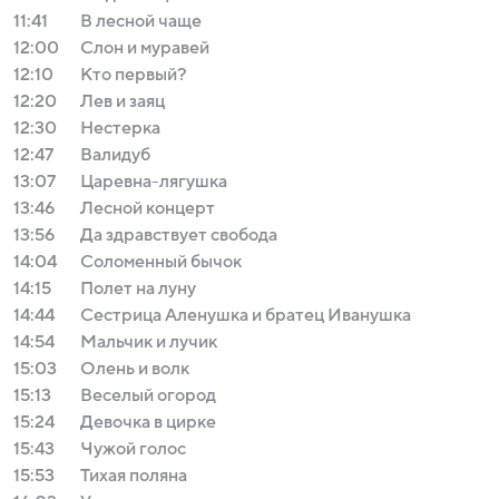
11:41
В лесной чаще
12:00
Слон и муравей
12:10
Кто первый?
12:20
Лев и заяц
12:30
Нестеркa
12:47
Валидуб
13:07
Царевна-лягушка
13:46
Лесной концерт
13:56
Да здравствует свобода
14:04
Соломенный бычок
14:15
Полет на луну
14:44
Сестрица Аленушка и братец Иванушка
14:54
Мальчик и лучик
15:03
Олень и волк
15:13
Веселый огород
15:24
Девочка в цирке
15:43
Чужой голос
15:53
Тихая поляна