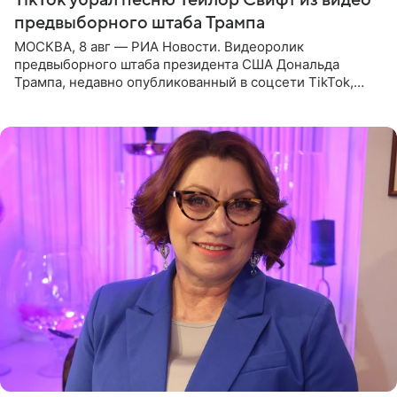
предвыборного штаба Трампа
МОСКВА, 8 авг — РИА Новости. Видеоролик
предвыборного штаба президента США Дональда
Трампа, недавно опубликованный в соцсети TikTok,
остался без звуковой дорожки в виде песни August
(«Август») американской