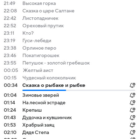
21:49
Высокая горка
22:08
Сказка о царе Салтане
22:42
Листопадничек
22:52
Ореховый прутик
23:11
Кто?
23:19
Гуси-лебеди
23:38
Орлиное перо
23:46
Покатигорошек
23:55
Петушок - золотой гребешок
00:05
Желтый аист
00:15
Чудесный колокольчик
00:34
Сказка о рыбаке и рыбке
01:04
Зимовье зверей
01:14
На лесной эстраде
01:24
Крепыш
01:43
Дудочка и кувшинчик
01:53
Храбрый заяц
02:10
Дядя Степа