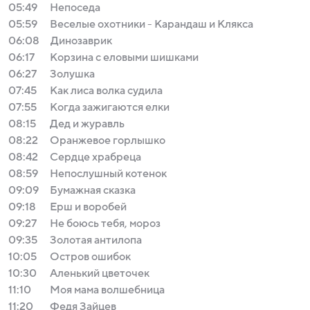
05:49
Непоседа
05:59
Веселые oхoтники - Кaрaндaш и Кляксa
06:08
Динозаврик
06:17
Корзина с еловыми шишками
06:27
Золушка
07:45
Как лиса волка судила
07:55
Когда зажигаются елки
08:15
Дед и журавль
08:22
Оранжевое горлышко
08:42
Сердце храбреца
08:59
Непослушный котенок
09:09
Бумажная сказка
09:18
Ерш и воробей
09:27
Не боюсь тебя, мороз
09:35
Золотая антилопа
10:05
Остров ошибок
10:30
Аленький цветочек
11:10
Моя мама волшебница
11:20
Федя Зайцев