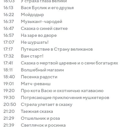
16:03
У страха глаза велики
16:13
Вася Буслик и его друзья
16:22
Мойдодыр
16:37
Музыкант-чародей
16:47
Сказка о синей свитке
16:57
На заре во дворе
17:07
Не шуршать!
17:17
Путешествие в Страну великанов
17:32
Вам старт!
17:41
Сказка о мертвой царевне и о семи богатырях
18:11
Волшебный магазин
18:40
Песенка радости
19:01
Матч-реванш
19:20
Про кота Васю и охотничью катавасию
19:30
Потрясающие приключения мушкетеров
20:50
Стрела улетает в сказку
21:20
Таежная сказка
21:29
Отшельник и роза
21:39
Светлячок и росинка