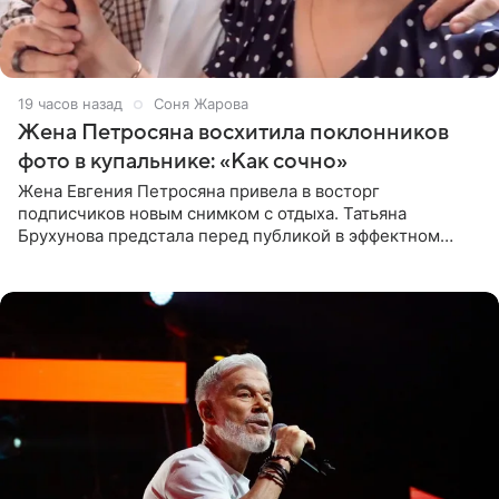
19 часов назад
Соня Жарова
Жена Петросяна восхитила поклонников
фото в купальнике: «Как сочно»
Жена Евгения Петросяна привела в восторг
подписчиков новым снимком с отдыха. Татьяна
Брухунова предстала перед публикой в эффектном
черно-сиреневом монокини, позируя прямо в бассейне.
«Ох, как сочно», «Татьяна,