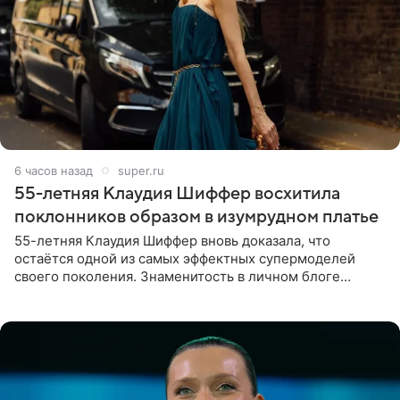
6 часов назад
super.ru
55-летняя Клаудия Шиффер восхитила
поклонников образом в изумрудном платье
55-летняя Клаудия Шиффер вновь доказала, что
остаётся одной из самых эффектных супермоделей
своего поколения. Знаменитость в личном блоге
поделилась фотографиями с недавней свадьбы, где
появилась в роли гостьи,