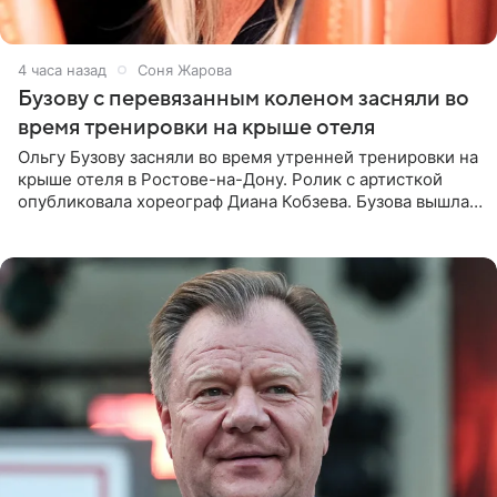
4 часа назад
Соня Жарова
Бузову с перевязанным коленом засняли во
время тренировки на крыше отеля
Ольгу Бузову засняли во время утренней тренировки на
крыше отеля в Ростове-на-Дону. Ролик с артисткой
опубликовала хореограф Диана Кобзева. Бузова вышла
на занятие спортом в 32-градусную жару ранним утром,