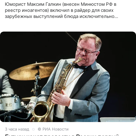
Юморист Максим Галкин (внесен Минюстом РФ в
реестр иноагентов) включил в райдер для своих
зарубежных выступлений блюда исключительно
русской кухни. Об этом сообщает РИА Новости.
Согласно документу, в гримерную
3 часа назад
© РИА Новости