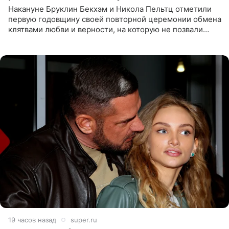
Накануне Бруклин Бекхэм и Никола Пельтц отметили
первую годовщину своей повторной церемонии обмена
клятвами любви и верности, на которую не позвали
никого из клана Бекхэм. По словам инсайдеров, пара
считает это
19 часов назад
super.ru