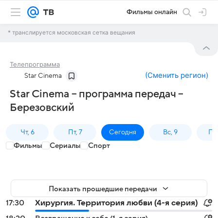
Фильмы онлайн
* транслируется московская сетка вещания
Телепрограмма
(
Сменить регион
)
Star Cinema
Star Cinema – программа передач –
Березовский
Чт, 6
Пт, 7
Сегодня
Вс, 9
Пн,
Фильмы
Сериалы
Спорт
Показать прошедшие передачи
17:30
Хирургия. Территория любви (4-я серия)