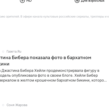
HD
Для взрослых
ию зрителей. В эфире канала культовые российские сериалы, триллеры и
Газета.Ru
ина Бибера показала фото в бархатном
кини
а Джастина Бибера Хейли продемонстрирвала фигуру в
одель опубликовала фото в своем блоге. Хейли Бибер
 зеркалом в желтом крошечном бархатном бикини, которое
Соня Жарова