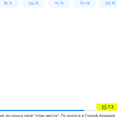
Вт, 11
Ср, 12
Чт, 13
Пт, 14
Сб, 15
7.3
ят до конца свой "план мести". По дороге в Гурзуф Аркадия