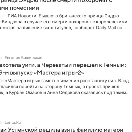
ринца Эндрю после смерти похоронят с
ими почестями
г — РИА Новости. Бывшего британского принца Эндрю
Виндзора в случае его смерти похоронят с королевскими
смотря на лишение всех титулов, сообщает Daily Mail со
Евгения Башинская
ахотела уйти, а Череватый перешел к Темным:
 9-м выпуске «Мастера игры-2»
к «Мастера игры» заметно изменил расстановку сил. Влад
ласился перейти на сторону Темных, в проект пришел
к, а Курбан Омаров и Анна Седокова оказались под таким
Lenta.Ru
ви Успенской решила взять фамилию матери