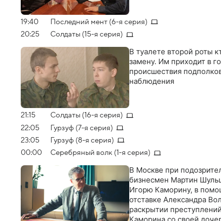
19:40
Последний мент (6-я серия)
20:25
Солдаты (15-я серия)
В туалете второй роты к
замену. Им приходит в го
происшествия подполковн
наблюдения
21:15
Солдаты (16-я серия)
22:05
Гурзуф (7-я серия)
23:05
Гурзуф (8-я серия)
00:00
Серебряный волк (1-я серия)
В Москве при подозрите
бизнесмен Мартин Шульц
Игорю Каморину, в помощ
отставке Александра Вол
раскрытии преступлений,
Каморина со своей доче