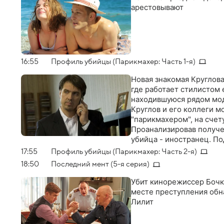
арестовывают
16:55
Профиль убийцы (Парикмахер: Часть 1-я)
Новая знакомая Круглова
где работает стилистом 
находившуюся рядом моде
Круглов и его коллеги м
"парикмахером", на счет
Проанализировав получе
убийца - иностранец. По
компании по производств
17:55
Профиль убийцы (Парикмахер: Часть 2-я)
них в детстве потерял с
18:50
Последний мент (5-я серия)
Убит кинорежиссер Бочк
месте преступления об
Лилит