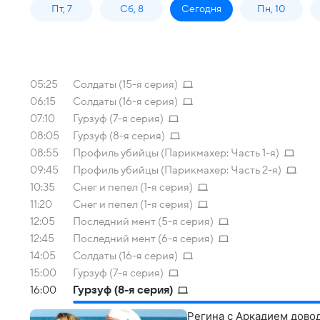
Пт, 7
Сб, 8
Сегодня
Пн, 10
05:25
Солдаты (15-я серия)
06:15
Солдаты (16-я серия)
07:10
Гурзуф (7-я серия)
08:05
Гурзуф (8-я серия)
08:55
Профиль убийцы (Парикмахер: Часть 1-я)
09:45
Профиль убийцы (Парикмахер: Часть 2-я)
10:35
Снег и пепел (1-я серия)
11:20
Снег и пепел (1-я серия)
12:05
Последний мент (5-я серия)
12:45
Последний мент (6-я серия)
14:05
Солдаты (16-я серия)
15:00
Гурзуф (7-я серия)
16:00
Гурзуф (8-я серия)
Регина с Аркадием довод