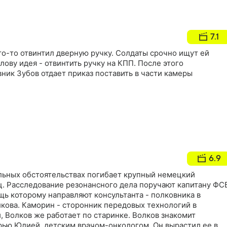
7.1
то-то отвинтил дверную ручку. Солдаты срочно ищут ей
лову идея - отвинтить ручку на КПП. После этого
ик Зубов отдает приказ поставить в части камеры
6.9
льных обстоятельствах погибает крупный немецкий
. Расследование резонансного дела поручают капитану ФС
ь которому направляют консультанта - полковника в
кова. Каморин - сторонник передовых технологий в
 Волков же работает по старинке. Волков знакомит
рью Юлией, детским врачом-онкологом. Он вырастил ее в