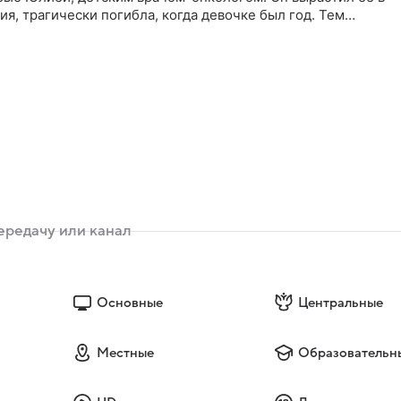
ия, трагически погибла, когда девочке был год. Тем
е многолетней работы разведчиком-нелегалом
лкова - Павел Демин…
Основные
Центральные
Местные
Образовательн