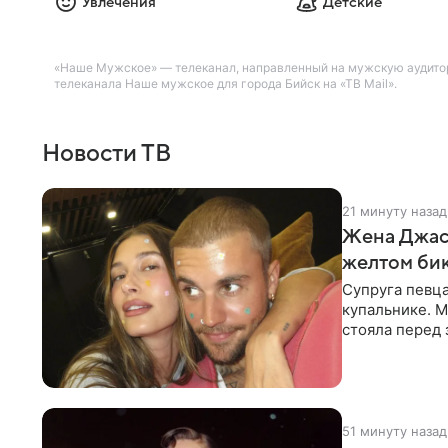
Увлечения
Детские
«Наше Мужское» — телеканал, направленный на мужскую аудитор
телеканала Наше мужское для города Бийск на «ТВ Mail».
Новости ТВ
21 минуту назад
Жена Джаст
желтом би
Супруга певц
купальнике. М
стояла перед
дополнила
51 минуту назад