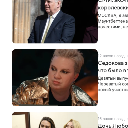
СМИ: экс-п
королевск
МОСКВА, 9 ав
Маунтбеттена-
почестями, не
ссылкой на
12 часов назад
Седокова з
что было в
Девятый выпус
Череватый сог
новый участни
давлением.
16 часов назад
Дочь Любо