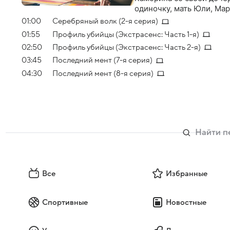
одиночку, мать Юли, Мар
временем в Москву посл
01:00
Серебряный волк (2-я серия)
возвращается ученик Во
01:55
Профиль убийцы (Экстрасенс: Часть 1-я)
02:50
Профиль убийцы (Экстрасенс: Часть 2-я)
03:45
Последний мент (7-я серия)
04:30
Последний мент (8-я серия)
Все
Избранные
Спортивные
Новостные