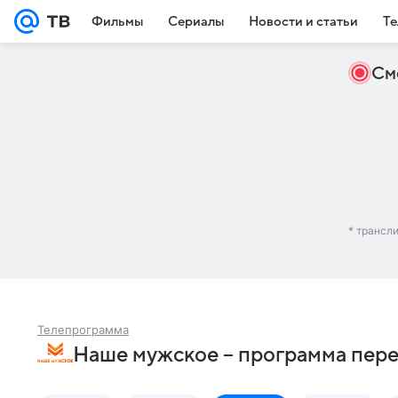
Фильмы
Сериалы
Новости и статьи
Те
См
* трансл
Телепрограмма
Наше мужское – программа пере