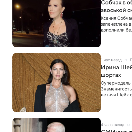
Собчак в о
авоськой с
Ксения Собчак
запечатлена в
дополнили бе
шляпа.
1 час назад
Г
Ирина Шейк
шортах
Супермодель 
Знаменитость
летняя Шейк с
который допо
4 часа назад