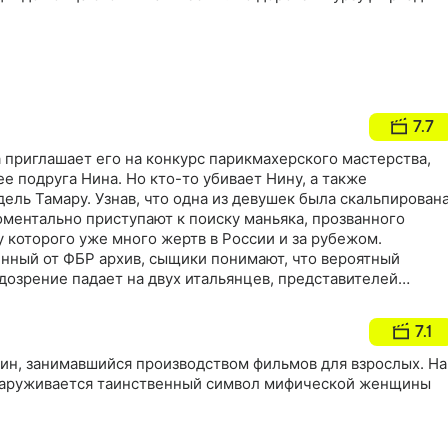
7.7
 приглашает его на конкурс парикмахерского мастерства,
ее подруга Нина. Но кто-то убивает Нину, а также
ль Тамару. Узнав, что одна из девушек была скальпирована
оментально приступают к поиску маньяка, прозванного
у которого уже много жертв в России и за рубежом.
нный от ФБР архив, сыщики понимают, что вероятный
дозрение падает на двух итальянцев, представителей
у парикмахерского оборудования. Выясняется, что один из
естру, которую обнаружили убитой и скальпированной
7.1
ин, занимавшийся производством фильмов для взрослых. На
наруживается таинственный символ мифической женщины