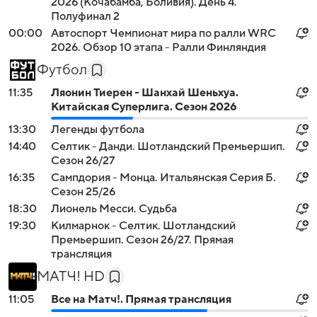
2026 (Кочабамба, Боливия). День 4.
Полуфинал 2
00:00
Автоспорт Чемпионат мира по ралли WRC
2026. Обзор 10 этапа - Ралли Финляндия
Футбол
11:35
Ляонин Тиерен - Шанхай Шеньхуа.
Китайская Суперлига. Сезон 2026
13:30
Легенды футбола
14:40
Селтик - Данди. Шотландский Премьершип.
Сезон 26/27
16:35
Сампдория - Монца. Итальянская Серия Б.
Сезон 25/26
18:30
Лионель Месси. Судьба
19:30
Килмарнок - Селтик. Шотландский
Премьершип. Сезон 26/27. Прямая
трансляция
МАТЧ! HD
11:05
Все на Матч!. Прямая трансляция