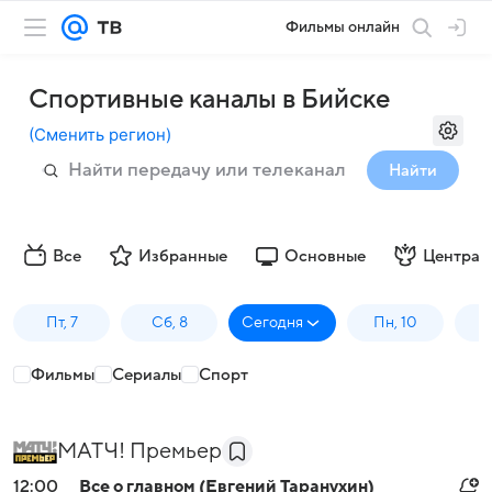
Фильмы онлайн
Спортивные каналы в Бийске
(
Сменить регион
)
Найти
Все
Избранные
Основные
Централ
Пт, 7
Сб, 8
Сегодня
Пн, 10
В
Фильмы
Сериалы
Спорт
МАТЧ! Премьер
12:00
Все о главном (Евгений Таранухин)