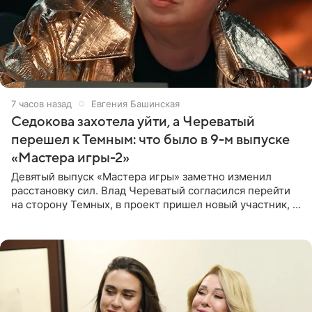
7 часов назад
Евгения Башинская
Седокова захотела уйти, а Череватый
перешел к Темным: что было в 9-м выпуске
«Мастера игры-2»
Девятый выпуск «Мастера игры» заметно изменил
расстановку сил. Влад Череватый согласился перейти
на сторону Темных, в проект пришел новый участник, а
Курбан Омаров и Анна Седокова оказались под таким
давлением.