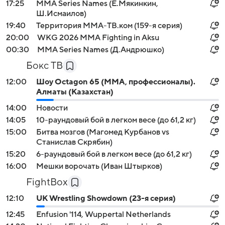
17:25
MMA Series Names (Е.Мякинкин,
Ш.Исмаилов)
19:40
Территория ММА-ТВ.ком (159-я серия)
20:00
WKG 2026 ММА Fighting in Aksu
00:30
MMA Series Names (Д.Андрюшко)
Бокс ТВ
12:00
Шоу Octagon 65 (MMA, профессионалы).
Алматы (Казахстан)
14:00
Новости
14:05
10-раундовый бой в легком весе (до 61,2 кг)
15:00
Битва мозгов (Магомед Курбанов vs
Станислав Скрябин)
15:20
6-раундовый бой в легком весе (до 61,2 кг)
16:00
Мешки ворочать (Иван Штырков)
FightBox
12:10
UK Wrestling Showdown (23-я серия)
12:45
Enfusion '114, Wuppertal Netherlands