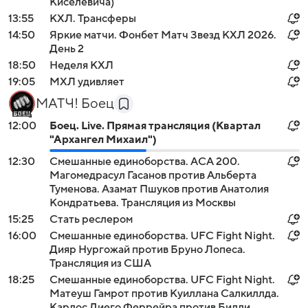
Киселевича)
13:55
КХЛ. Трансферы
14:50
Яркие матчи. Фонбет Матч Звезд КХЛ 2026.
День 2
18:50
Неделя КХЛ
19:05
МХЛ удивляет
МАТЧ! Боец
12:00
Боец. Live. Прямая трансляция (Квартал
"Архангел Михаил")
12:30
Смешанные единоборства. ACA 200.
Магомедрасул Гасанов против Альберта
Туменова. Азамат Пшуков против Анатолия
Кондратьева. Трансляция из Москвы
15:25
Стать реслером
16:00
Смешанные единоборства. UFC Fight Night.
Дияр Нургожай против Бруно Лопеса.
Трансляция из США
18:25
Смешанные единоборства. UFC Fight Night.
Матеуш Гамрот против Куиллана Салкиллда.
Карлос Диего Феррейра против Билли