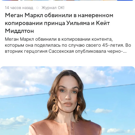
14 часов назад
Журнал OK!
Меган Маркл обвинили в намеренном
копировании принца Уильяма и Кейт
Миддлтон
Меган Маркл обвинили в копировании контента,
которым она поделилась по случаю своего 45-летия. Во
вторник герцогиня Сассекская опубликовала черно-
белую фотографию, на которой она прыгает в бассейн с
воздушными