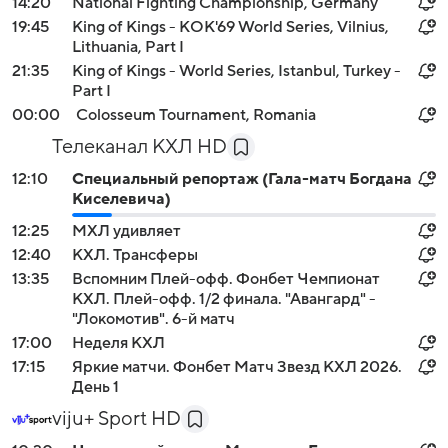
14:20
National Fighting Championship, Germany
19:45
King of Kings - KOK'69 World Series, Vilnius,
Lithuania, Part I
21:35
King of Kings - World Series, Istanbul, Turkey -
Part I
00:00
Colosseum Tournament, Romania
Телеканал КХЛ HD
12:10
Специальный репортаж (Гала-матч Богдана
Киселевича)
12:25
МХЛ удивляет
12:40
КХЛ. Трансферы
13:35
Вспомним Плей-офф. Фонбет Чемпионат
КХЛ. Плей-офф. 1/2 финала. "Авангард" -
"Локомотив". 6-й матч
17:00
Неделя КХЛ
17:15
Яркие матчи. Фонбет Матч Звезд КХЛ 2026.
День 1
viju+ Sport HD