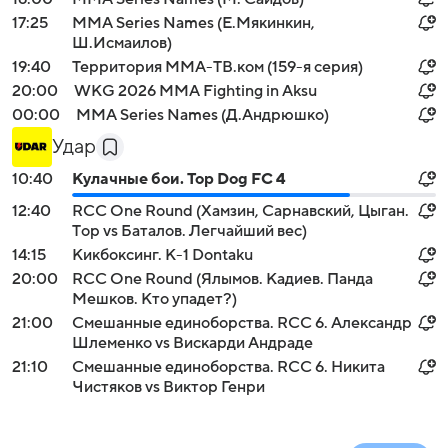
17:25
MMA Series Names (Е.Мякинкин,
Ш.Исмаилов)
19:40
Территория ММА-ТВ.ком (159-я серия)
20:00
WKG 2026 ММА Fighting in Aksu
00:00
MMA Series Names (Д.Андрюшко)
Удар
10:40
Кулачные бои. Top Dog FC 4
12:40
RCC One Round (Хамзин, Сарнавский, Цыган.
Тop vs Баталов. Легчайший вес)
14:15
Кикбоксинг. K-1 Dontaku
20:00
RCC One Round (Ялымов. Кадиев. Панда
Мешков. Кто упадет?)
21:00
Смешанные единоборства. RCC 6. Александр
Шлеменко vs Вискарди Андраде
21:10
Смешанные единоборства. RCC 6. Никита
Чистяков vs Виктор Генри