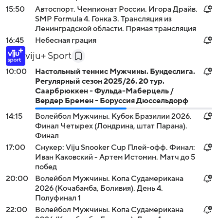
15:50
Автоспорт. Чемпионат России. Игора Драйв.
SMP Formula 4. Гонка 3. Трансляция из
Ленинградской области. Прямая трансляция
16:45
Небесная грация
viju+ Sport
10:00
Настольный теннис Мужчины. Бундеслига.
Регулярный сезон 2025/26. 20 тур.
Саарбрюккен - Фульда-Маберцель /
Вердер Бремен - Боруссия Дюссельдорф
14:15
Волейбол Мужчины. Кубок Бразилии 2026.
Финал Четырех (Лондрина, штат Парана).
Финал
17:00
Снукер: Viju Snooker Cup Плей-офф. Финал:
Иван Каковский - Артем Истомин. Матч до 5
побед
20:00
Волейбол Мужчины. Копа Судамерикана
2026 (Кочабамба, Боливия). День 4.
Полуфинал 1
22:00
Волейбол Мужчины. Копа Судамерикана