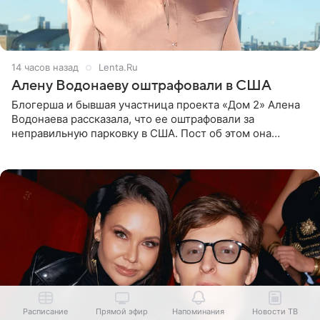
14 часов назад
Lenta.Ru
Алену Водонаеву оштрафовали в США
Блогерша и бывшая участница проекта «Дом 2» Алена
Водонаева рассказала, что ее оштрафовали за
неправильную парковку в США. Пост об этом она
опубликовала в своем Telegram-канале. Она заявила,
что во время отдыха
Расписание
Прямой эфир
Напоминания
Новости ТВ