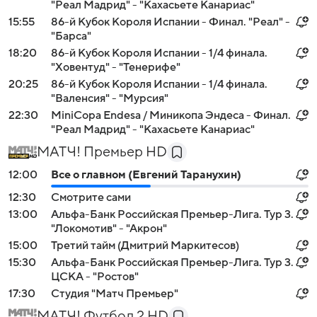
"Реал Мадрид" - "Кахасьете Канариас"
15:55
86-й Кубок Короля Испании - Финал. "Реал" -
"Барса"
18:20
86-й Кубок Короля Испании - 1/4 финала.
"Ховентуд" - "Тенерифе"
20:25
86-й Кубок Короля Испании - 1/4 финала.
"Валенсия" - "Мурсия"
22:30
MiniCopa Endesa / Миникопа Эндеса - Финал.
"Реал Мадрид" - "Кахасьете Канариас"
МАТЧ! Премьер HD
12:00
Все о главном (Евгений Таранухин)
12:30
Смотрите сами
13:00
Альфа-Банк Российская Премьер-Лига. Тур 3.
"Локомотив" - "Акрон"
15:00
Третий тайм (Дмитрий Маркитесов)
15:30
Альфа-Банк Российская Премьер-Лига. Тур 3.
ЦСКА - "Ростов"
17:30
Студия "Матч Премьер"
МАТЧ! Футбол 2 HD