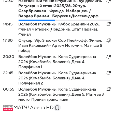
10:30
Настольный теннис Мужчины. Бундеслига.
Регулярный сезон 2025/26. 20 тур.
Саарбрюккен - Фульда-Маберцель /
Вердер Бремен - Боруссия Дюссельдорф
14:45
Волейбол Мужчины. Кубок Бразилии 2026.
Финал Четырех (Лондрина, штат Парана).
Финал
17:30
Снукер: Viju Snooker Cup Плей-офф. Финал:
Иван Каковский - Артем Истомин. Матч до 5
побед
20:30
Волейбол Мужчины. Копа Судамерикана
2026 (Кочабамба, Боливия). День 4.
Полуфинал 1
22:45
Волейбол Мужчины. Копа Судамерикана
2026 (Кочабамба, Боливия). День 4.
Полуфинал 2
00:55
Волейбол Мужчины. Копа Судамерикана
2026 (Кочабамба, Боливия). День 5. Матч за 3
место. Прямая трансляция
МАТЧ! Арена HD