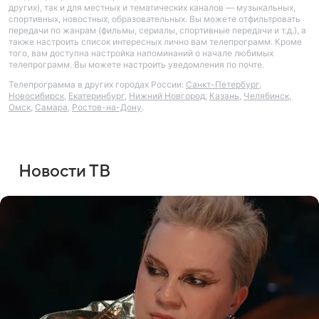
других), так и для местных и тематических каналов — музыкальных,
спортивных, новостных, образовательных. Вы можете отфильтровать
передачи по жанрам (фильмы, сериалы, спортивные передачи и т.д.), а
также настроить список интересных лично вам телепрограмм. Кроме
того, вам доступна настройка напоминаний о начале любимых
телепрограмм. Вы можете настроить уведомления по почте.
Телепрограмма в других городах России:
Санкт-Петербург
,
Новосибирск
,
Екатеринбург
,
Нижний Новгород
,
Казань
,
Челябинск
,
Омск
,
Самара
,
Ростов-на-Дону
.
Новости ТВ