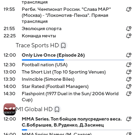
трансляция
19:55
Регби. Чемпионат России. "Слава МАР"
(Москва) - "Локомотив-Пенза". Прямая
трансляция
21:55
Эволюция спорта
22:25
Команда мечты
Trace Sports HD
12:00
Only Live Once (Episode 26)
12:30
Football nation (USA)
13:00
The Short List (Top 10 Sporting Venues)
13:30
Invincible (Simone Biles)
14:00
Star Rated (Football Managers)
14:30
Flashpoint (1977 Duel in the Sun/ 2006 World
Cup)
M1 Global HD
12:00
MMA Series. Топ бойцов полусреднего веса.
С.Бобрышев, В.Руденко, Д.Засинец
16:00
MMA Series Names (М. Саидов)