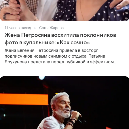
11 часов назад
Соня Жарова
Жена Петросяна восхитила поклонников
фото в купальнике: «Как сочно»
Жена Евгения Петросяна привела в восторг
подписчиков новым снимком с отдыха. Татьяна
Брухунова предстала перед публикой в эффектном
черно-сиреневом монокини, позируя прямо в бассейне.
«Ох, как сочно», «Татьяна,