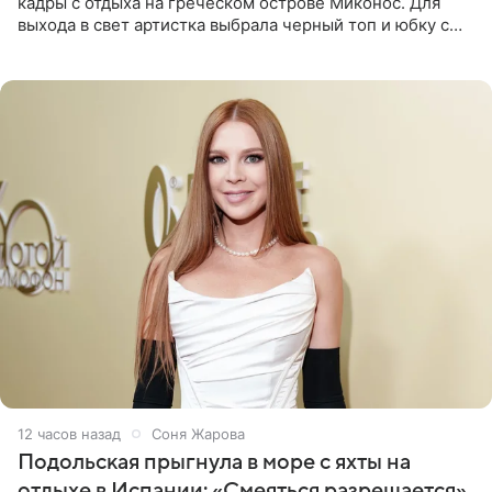
кадры с отдыха на греческом острове Миконос. Для
выхода в свет артистка выбрала черный топ и юбку с
высоким разрезом. Дополнили образ босоножки в тон,
серьги с
12 часов назад
Соня Жарова
Подольская прыгнула в море с яхты на
отдыхе в Испании: «Смеяться разрешается»