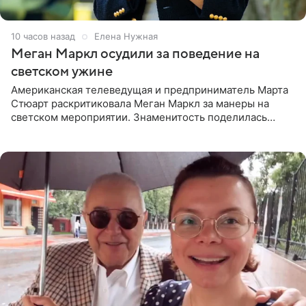
10 часов назад
Елена Нужная
Меган Маркл осудили за поведение на
светском ужине
Американская телеведущая и предприниматель Марта
Стюарт раскритиковала Меган Маркл за манеры на
светском мероприятии. Знаменитость поделилась
деталями личной встречи с герцогиней Сассекской,
пишет PageSix. По