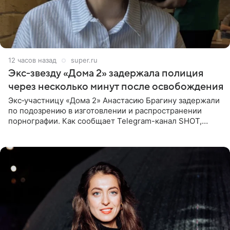
12 часов назад
super.ru
Экс‑звезду «Дома 2» задержала полиция
через несколько минут после освобождения
Экс‑участницу «Дома 2» Анастасию Брагину задержали
по подозрению в изготовлении и распространении
порнографии. Как сообщает Telegram-канал SHOT,
девушка может оказаться в СИЗО. Следствие
ходатайствует об