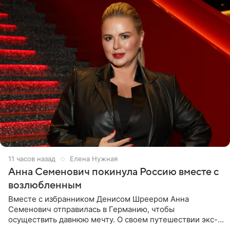
11 часов назад
Елена Нужная
Анна Семенович покинула Россию вместе с
возлюбленным
Вместе с избранником Денисом Шреером Анна
Семенович отправилась в Германию, чтобы
осуществить давнюю мечту. О своем путешествии экс-
солистка «Блестящих» рассказала поклонникам на