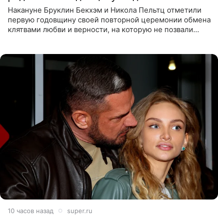
Накануне Бруклин Бекхэм и Никола Пельтц отметили
первую годовщину своей повторной церемонии обмена
клятвами любви и верности, на которую не позвали
никого из клана Бекхэм. По словам инсайдеров, пара
считает это
10 часов назад
super.ru