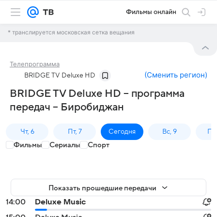
Фильмы онлайн
* транслируется московская сетка вещания
Телепрограмма
(
Сменить регион
)
BRIDGE TV Deluxe HD
BRIDGE TV Deluxe HD – программа
передач – Биробиджан
Чт, 6
Пт, 7
Сегодня
Вс, 9
Пн,
Фильмы
Сериалы
Спорт
Показать прошедшие передачи
14:00
Deluxe Music