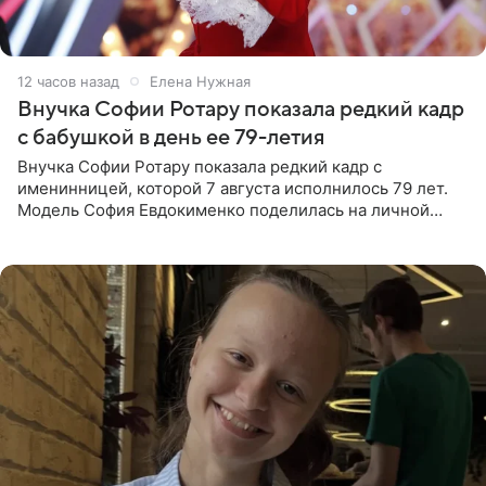
12 часов назад
Елена Нужная
Внучка Софии Ротару показала редкий кадр
с бабушкой в день ее 79-летия
Внучка Софии Ротару показала редкий кадр с
именинницей, которой 7 августа исполнилось 79 лет.
Модель София Евдокименко поделилась на личной
странице в социальной сети фотографией знаменитой
бабушки. На снимке