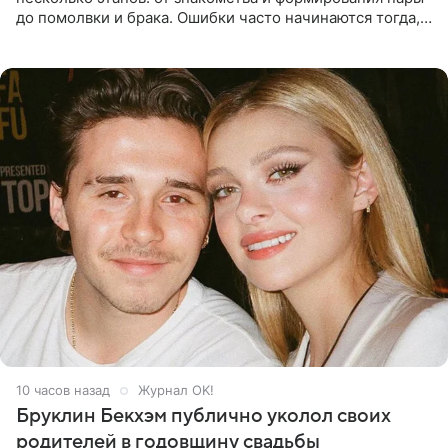
до помолвки и брака. Ошибки часто начинаются тогда,
когда один из партнеров требует от другого слишком
многого,
10 часов назад
Журнал OK!
Бруклин Бекхэм публично уколол своих
родителей в годовщину свадьбы