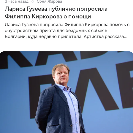
3 часа назад
Соня Жарова
Лариса Гузеева публично попросила
Филиппа Киркорова о помощи
Лариса Гузеева попросила Филиппа Киркорова помочь с
обустройством приюта для бездомных собак в
Болгарии, куда недавно прилетела. Артистка рассказала
о местных волонтерах, которые временно забирают
животных к