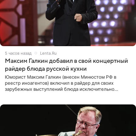
5 часов назад
Lenta.Ru
Максим Галкин добавил в свой концертный
райдер блюда русской кухни
Юморист Максим Галкин (внесен Минюстом РФ в
реестр иноагентов) включил в райдер для своих
зарубежных выступлений блюда исключительно
русской кухни. Об этом сообщает РИА Новости.
Согласно документу, в гримерную