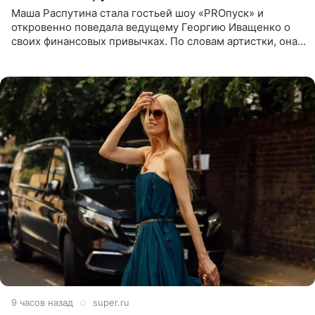
Маша Распутина стала гостьей шоу «PROпуск» и
откровенно поведала ведущему Георгию Иващенко о
своих финансовых привычках. По словам артистки, она
давно перестала следить за тратами и может позволить
себе жить,
9 часов назад
super.ru