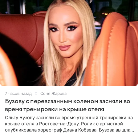
7 часов назад
Соня Жарова
Бузову с перевязанным коленом засняли во
время тренировки на крыше отеля
Ольгу Бузову засняли во время утренней тренировки на
крыше отеля в Ростове-на-Дону. Ролик с артисткой
опубликовала хореограф Диана Кобзева. Бузова вышла
на занятие спортом в 32-градусную жару ранним утром,