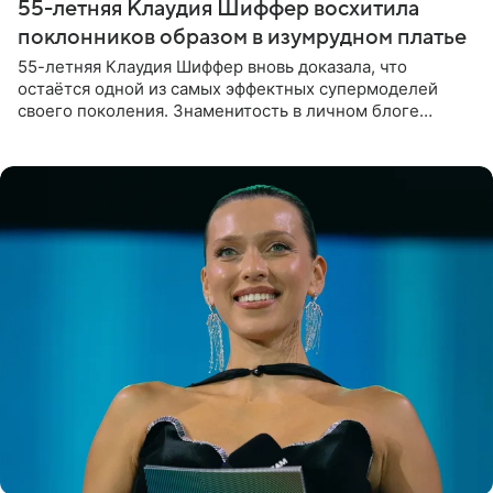
55-летняя Клаудия Шиффер восхитила
поклонников образом в изумрудном платье
55-летняя Клаудия Шиффер вновь доказала, что
остаётся одной из самых эффектных супермоделей
своего поколения. Знаменитость в личном блоге
поделилась фотографиями с недавней свадьбы, где
появилась в роли гостьи,