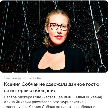
1 час назад
Lenta.Ru
Ксения Собчак не сдержала данное гостю
ее интервью обещание
Сестра блогера Exile (настоящее имя — Илья Яцкевич)
Алина Яцкевич рассказала, что журналистка и
телеведущая Ксения Собчак не сдержала обещание,