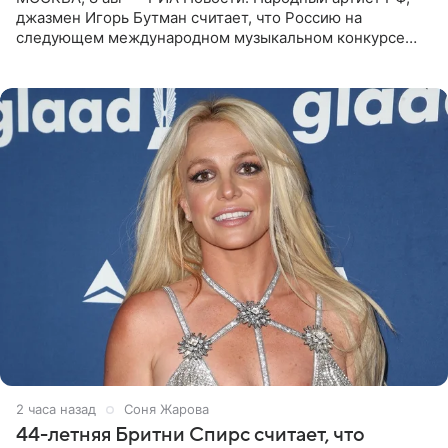
джазмен Игорь Бутман считает, что Россию на
следующем международном музыкальном конкурсе
«Интервидение» могла бы представить молодая певица
Варвара Убель, так
2 часа назад
Соня Жарова
44-летняя Бритни Спирс считает, что