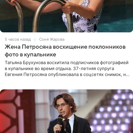
5 часов назад
Соня Жарова
Жена Петросяна восхищение поклонников
фото в купальнике
Татьяна Брухунова восхитила подписчиков фотографией
в купальнике во время отдыха. 37-летняя супруга
Евгения Петросяна опубликовала в соцсетях снимок, на
котором позирует у бассейна в белоснежном монокини
с