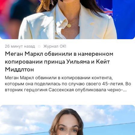
26 минут назад
Журнал OK!
Меган Маркл обвинили в намеренном
копировании принца Уильяма и Кейт
Миддлтон
Меган Маркл обвинили в копировании контента,
которым она поделилась по случаю своего 45-летия. Во
вторник герцогиня Сассекская опубликовала черно-
белую фотографию, на которой она прыгает в бассейн с
воздушными