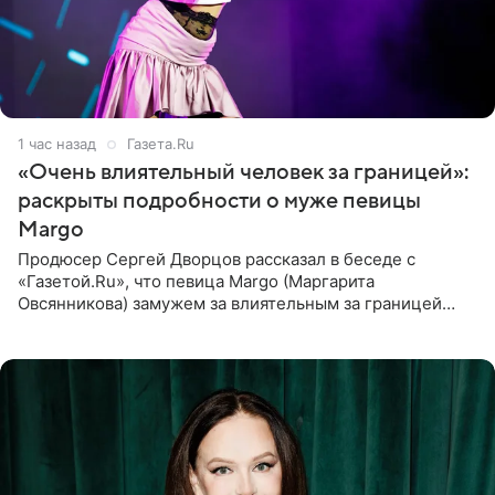
1 час назад
Газета.Ru
«Очень влиятельный человек за границей»:
раскрыты подробности о муже певицы
Margo
Продюсер Сергей Дворцов рассказал в беседе с
«Газетой.Ru», что певица Margo (Маргарита
Овсянникова) замужем за влиятельным за границей
бизнесменом. По словам Дворцова, о браке протеже
Филиппа Киркорова в