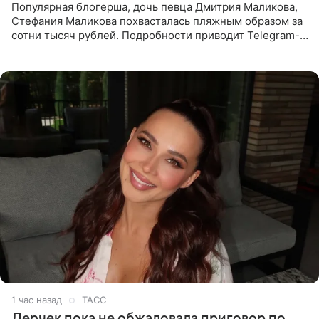
Популярная блогерша, дочь певца Дмитрия Маликова,
Стефания Маликова похвасталась пляжным образом за
сотни тысяч рублей. Подробности приводит Telegram-
канал «Звездач». Редакторы канала обратили внимание
на
1 час назад
ТАСС
Лерчек пока не обжаловала приговор по