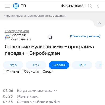
Фильмы онлайн
* транслируется московская сетка вещания
Телепрограмма
Советские
(
Сменить регион
)
мультфильмы
Советские мультфильмы – программа
передач – Биробиджан
Чт, 6
Пт, 7
Сегодня
Вс, 9
Пн,
Фильмы
Сериалы
Спорт
05:06
Когда зажигаются елки
05:26
Желтый аист
05:36
Сказка о рыбаке и рыбке