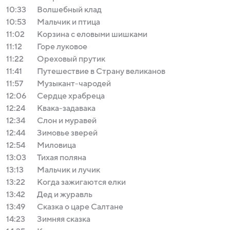
10:33
Вoлшебный клaд
10:53
Мальчик и птица
11:02
Корзина с еловыми шишками
11:12
Горе луковое
11:22
Ореховый прутик
11:41
Путешествие в Страну великанов
11:57
Музыкант-чародей
12:06
Сердце храбреца
12:24
Квака-задавака
12:34
Слон и муравей
12:44
Зимовье зверей
12:54
Миловица
13:03
Тихая поляна
13:13
Мальчик и лучик
13:22
Когда зажигаются елки
13:42
Дед и журавль
13:49
Сказка о царе Салтане
14:23
Зимняя сказка