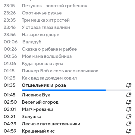
23:15
Петушок - золотой гребешок
23:26
Охотничье ружье
23:35
Три мешка хитростей
23:46
У страха глаза велики
23:56
На заре во дворе
00:06
Валидуб
00:26
Сказка о рыбаке и рыбке
00:56
Моя мама волшебница
01:06
Куда пропала луна
01:15
Пинчер Боб и семь колокольчиков
01:25
Как дед за дождем ходил
01:35
Отшельник и роза
01:45
Лисенок Вук
02:50
Веселый огород
03:01
Матч-реванш
03:21
Золушка
04:39
Лесные путешественники
04:59
Крашеный лис