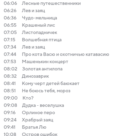
06:06
Лесные путешественники
06:26
Лев и заяц
06:36
Чудо-мельница
06:55
Крашеный лис
07:05
Листопадничек
07:15
Волшебная птица
07:34
Лев и заяц
07:44
Про кота Васю и охотничью катавасию
07:53
Мaшенькин кoнцерт
08:02
Золотая антилопа
08:32
Динозаврик
08:41
Кому черт детей баюкает
08:51
Не боюсь тебя, мороз
09:00
Кто?
09:08
Дудка - веселушка
09:16
Орлиное перо
09:24
Храбрый заяц
09:41
Брaтья Лю
10:08
Остров ошибок