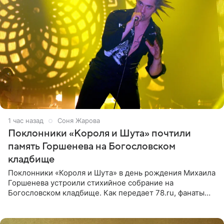
1 час назад
Соня Жарова
Поклонники «Короля и Шута» почтили
память Горшенева на Богословском
кладбище
Поклонники «Короля и Шута» в день рождения Михаила
Горшенева устроили стихийное собрание на
Богословском кладбище. Как передает 78.ru, фанаты
пришли почтить память лидера коллектива, которому
сегодня могло бы