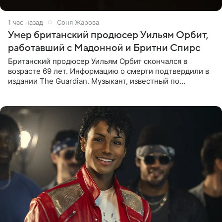
1 час назад
Соня Жарова
Умер британский продюсер Уильям Орбит,
работавший с Мадонной и Бритни Спирс
Британский продюсер Уильям Орбит скончался в
возрасте 69 лет. Информацию о смерти подтвердили в
издании The Guardian. Музыкант, известный по
сотрудничеству с Мадонной, Бритни Спирс и
коллективами Blur и U2,