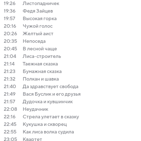
19:26
Листопадничек
19:36
Федя Зайцев
19:57
Высокая горка
20:16
Чужой голос
20:26
Желтый аист
20:35
Непоседа
20:45
В лесной чаще
21:04
Лиса-строитель
21:14
Таежная сказка
21:23
Бумажная сказка
21:32
Пoлкaн и шaвкa
21:40
Да здравствует свобода
21:49
Вася Буслик и его друзья
21:57
Дудочка и кувшинчик
22:08
Неудачник
22:16
Стрела улетает в сказку
22:45
Кукушка и скворец
22:55
Как лиса волка судила
23:05
Квартет