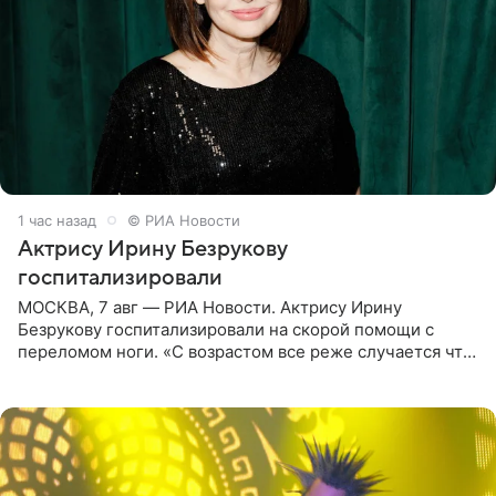
1 час назад
© РИА Новости
Актрису Ирину Безрукову
госпитализировали
МОСКВА, 7 авг — РИА Новости. Актрису Ирину
Безрукову госпитализировали на скорой помощи с
переломом ноги. «С возрастом все реже случается что-
то впервые. Но у меня случилась необычная
“премьера”. Впервые в