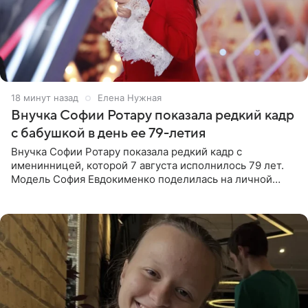
18 минут назад
Елена Нужная
Внучка Софии Ротару показала редкий кадр
с бабушкой в день ее 79-летия
Внучка Софии Ротару показала редкий кадр с
именинницей, которой 7 августа исполнилось 79 лет.
Модель София Евдокименко поделилась на личной
странице в социальной сети фотографией знаменитой
бабушки. На снимке