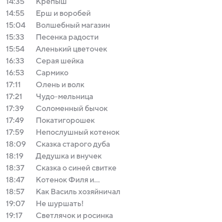
14:35
Крепыш
14:55
Ерш и воробей
15:04
Волшебный магазин
15:33
Песенка радости
15:54
Аленький цветочек
16:33
Серая шейка
16:53
Сармико
17:11
Олень и волк
17:21
Чудо-мельница
17:39
Соломенный бычок
17:49
Покатигорошек
17:59
Непослушный котенок
18:09
Сказка старого дуба
18:19
Дедушкa и внучек
18:37
Сказка о синей свитке
18:47
Котенок Филя и…
18:57
Как Василь хозяйничал
19:07
Не шуршать!
19:17
Светлячок и росинка