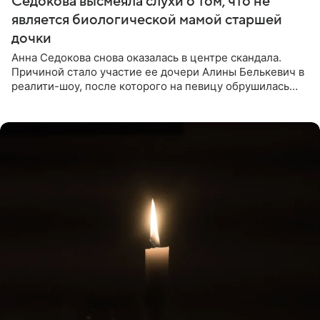
Седокова высмеяла слухи о том, что не
является биологической мамой старшей
дочки
Анна Седокова снова оказалась в центре скандала.
Причиной стало участие ее дочери Алины Белькевич в
реалити-шоу, после которого на певицу обрушилась
новая волна агрессии. Хейтеры не ограничились
привычной