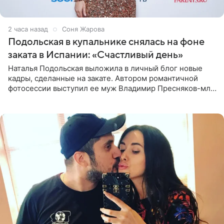
2 часа назад
Соня Жарова
Подольская в купальнике снялась на фоне
заката в Испании: «Счастливый день»
Наталья Подольская выложила в личный блог новые
кадры, сделанные на закате. Автором романтичной
фотосессии выступил ее муж Владимир Пресняков-мл.
Певица предстала перед подписчиками в слитном
купальнике с