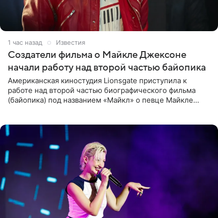
1 час назад
Известия
Создатели фильма о Майкле Джексоне
начали работу над второй частью байопика
Американская киностудия Lionsgate приступила к
работе над второй частью биографического фильма
(байопика) под названием «Майкл» о певце Майкле
Джексоне. Об этом 6 августа сообщил онлайн-ресурс
Deadline