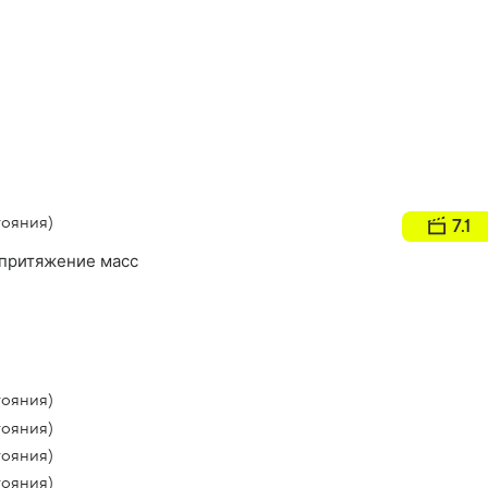
тояния)
7.1
 притяжение масс
тояния)
тояния)
тояния)
тояния)