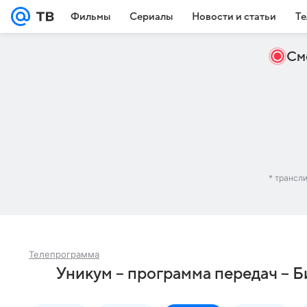
Фильмы
Сериалы
Новости и статьи
Те
См
* трансл
Телепрограмма
Уникум – программа передач – Б