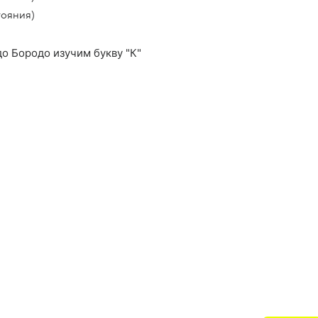
тояния)
о Бородо изучим букву "К"