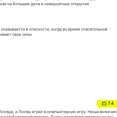
бная на большие дела и невероятные открытия
оказывается в опасности, когда во время спасательной
ивает свои силы
7.4
Лосяша, а Лосяш играл в компьютерную игру. Нюша включил
ил о Нобелевской премии. Лосяш рассказал историю из его