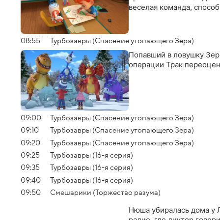
веселая команда, спосо
08:55
Турбозавры (Спасение утопающего Зера)
Попавший в ловушку Зер 
операции Трак переоцен
09:00
Турбозавры (Спасение утопающего Зера)
09:10
Турбозавры (Спасение утопающего Зера)
09:20
Турбозавры (Спасение утопающего Зера)
09:25
Турбозавры (16-я серия)
09:35
Турбозавры (16-я серия)
09:40
Турбозавры (16-я серия)
09:50
Смешарики (Торжество разума)
Нюша убиралась дома у 
радио, где диктор говор