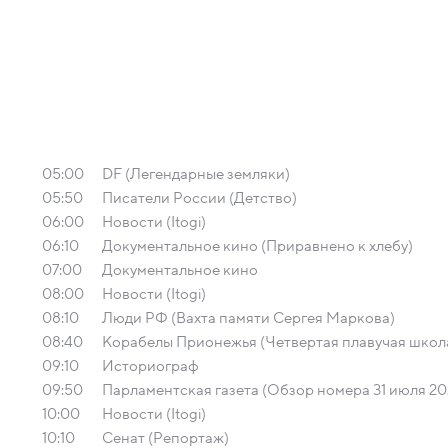
05:00
DF (Легендарные земляки)
05:50
Писатели России (Детство)
06:00
Новости (Itogi)
06:10
Документальное кино (Приравнено к хлебу)
07:00
Документальное кино
08:00
Новости (Itogi)
08:10
Люди РФ (Вахта памяти Сергея Маркова)
08:40
Корабелы Прионежья (Четвертая плавучая школ
09:10
Историограф
09:50
Парламентская газета (Обзор номера 31 июля 20
10:00
Новости (Itogi)
10:10
Сенат (Репортаж)