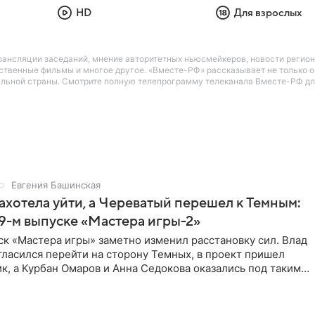
HD
Для взрослых
ансляции заседаний, мнение авторитетных ньюсмейкеров, новости регио
твенные фильмы и многое другое. «Вместе-РФ» рассказывает не только о з
льной страны. Смотрите полную телепрограмму телеканала Вместе-РФ для 
Евгения Башинская
ахотела уйти, а Череватый перешел к Темным:
 9-м выпуске «Мастера игры-2»
к «Мастера игры» заметно изменил расстановку сил. Влад
ласился перейти на сторону Темных, в проект пришел
к, а Курбан Омаров и Анна Седокова оказались под таким