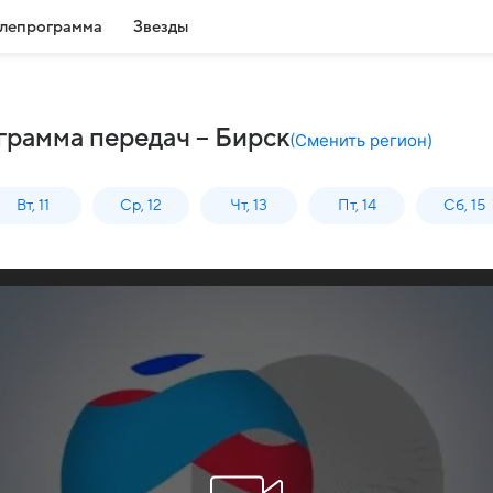
лепрограмма
Звезды
грамма передач – Бирск
(
Сменить регион
)
Вт, 11
Ср, 12
Чт, 13
Пт, 14
Сб, 15