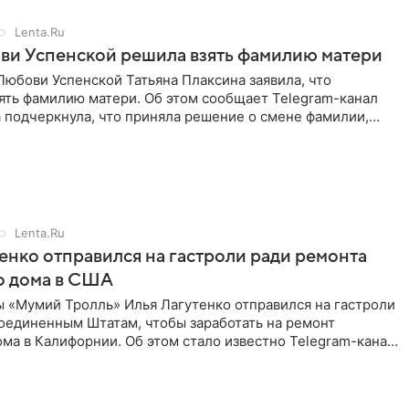
Lenta.Ru
ви Успенской решила взять фамилию матери
юбови Успенской Татьяна Плаксина заявила, что
ять фамилию матери. Об этом сообщает Telegram-канал
а подчеркнула, что приняла решение о смене фамилии,
енно от
Lenta.Ru
енко отправился на гастроли ради ремонта
о дома в США
ы «Мумий Тролль» Илья Лагутенко отправился на гастроли
Соединенным Штатам, чтобы заработать на ремонт
ма в Калифорнии. Об этом стало известно Telegram-каналу
х