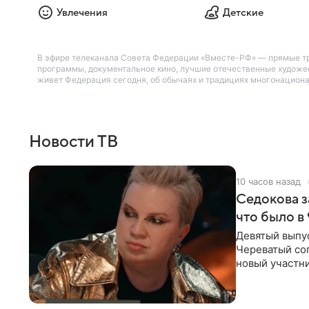
Увлечения
Детские
В эфире телеканала Совета Федерации «Вместе-РФ» — прямые тр
программы, документальное кино, лучшие отечественные художес
живет Федерация сегодня, об обычаях и традициях многонациона
Новости ТВ
10 часов назад
Седокова з
что было в
Девятый выпус
Череватый сог
новый участни
давлением.