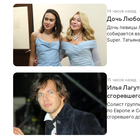
14 часов назад
Дочь Любо
Дочь певицы Л
собирается вз
Super. Татьян
поскольку им
15 часов назад
Илья Лагут
сгоревшег
Солист групп
по Европе и 
сгоревшего до
Shot. В рамка