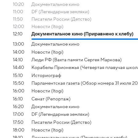
10:20
Документальное кино
11:00
DF (Легендарные земляки)
11:50
Писатели России (Детство)
12:00
Новости (Itogi)
12:10
Документальное кино (Приравнено к хлебу)
13:00
Документальное кино
14:00
Новости (Itogi)
14:10
Люди РФ (Вахта памяти Сергея Маркова)
14:40
Корабелы Прионежья (Четвертая плавучая школ
15:10
Историограф
15:50
Парламентская газета (Обзор номера 31 июля 20
16:00
Новости (Itogi)
16:10
Сенат (Репортаж)
16:20
Документальное кино
17:00
DF (Легендарные земляки)
17:50
Писатели России (Детство)
18:00
Новости (Itogi)
18:10
Документальное кино (Приравнено к хлебу)