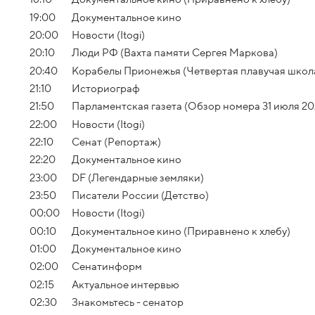
19:00
Документальное кино
20:00
Новости (Itogi)
20:10
Люди РФ (Вахта памяти Сергея Маркова)
20:40
Корабелы Прионежья (Четвертая плавучая школ
21:10
Историограф
21:50
Парламентская газета (Обзор номера 31 июля 20
22:00
Новости (Itogi)
22:10
Сенат (Репортаж)
22:20
Документальное кино
23:00
DF (Легендарные земляки)
23:50
Писатели России (Детство)
00:00
Новости (Itogi)
00:10
Документальное кино (Приравнено к хлебу)
01:00
Документальное кино
02:00
Сенатинформ
02:15
Актуальное интервью
02:30
Знакомьтесь - сенатор